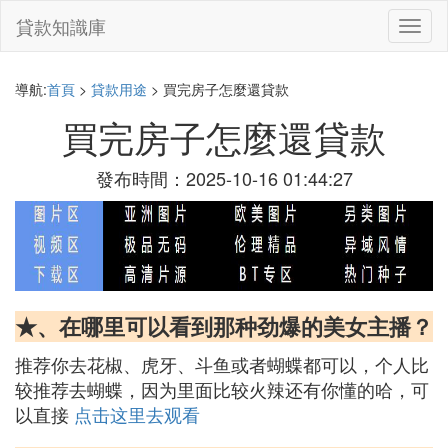
貸款知識庫
切
換
導
航
導航:
首頁
>
貸款用途
> 買完房子怎麼還貸款
買完房子怎麼還貸款
發布時間：2025-10-16 01:44:27
★、在哪里可以看到那种劲爆的美女主播？
推荐你去花椒、虎牙、斗鱼或者蝴蝶都可以，个人比
较推荐去蝴蝶，因为里面比较火辣还有你懂的哈，可
以直接
点击这里去观看