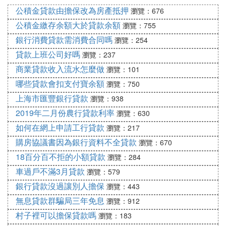
的情況下，申請在還款期未到之前即先行償還貸款，
公積金貸款由擔保改為房產抵押
瀏覽：676
銀行會收取一定的違約金。
公積金繳存余額大於貸款余額
瀏覽：755
銀行消費貸款需消費合同嗎
住房貸款可以一次性還清嗎？
瀏覽：254
貸款上班公司好嗎
瀏覽：237
商業貸款收入流水怎麼做
瀏覽：101
房貸可以一次性提前還清，一次性提前還清房貸的程
序如下:
哪些貸款會扣支付寶余額
瀏覽：750
一、查看借款合同中關於提前還款的要求，注意提前
上海市匯豐銀行貸款
瀏覽：938
還款是否需要支付一定的違約金。
2019年二月份農行貸款利率
瀏覽：630
二、致電貸款銀行詢問提前還款的申請時間及還款額
如何在網上申請工行貸款
瀏覽：217
偏低等情況。
購房協議書因為銀行資料不全貸款
瀏覽：670
三、按銀行要求親自到有關部門申請提前還款。
18百分百不拒的小額貸款
瀏覽：284
四。借款人需要攜帶相關證件到借款銀行辦理提前還
車過戶不滿3月貸款
款的相關手續。
瀏覽：579
提交預付款申請表，並將預付款存入櫃台。
銀行貸款沒過讓別人擔保
瀏覽：443
[擴展信息]
無息貸款群騙局三年免息
瀏覽：912
一、按揭的基本介紹
村子裡可以擔保貸款嗎
瀏覽：183
抵押，也稱房屋抵押。抵押是指買受人向銀行提出的