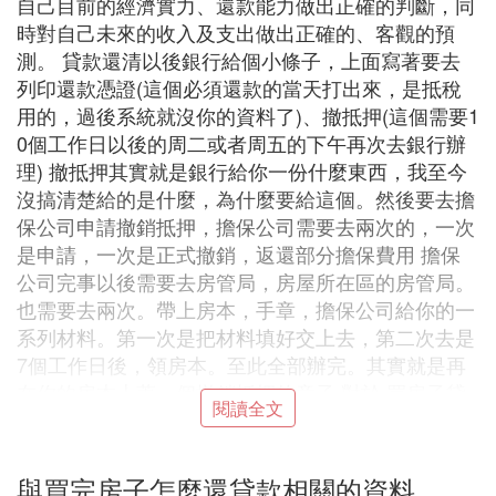
自己目前的經濟實力、還款能力做出正確的判斷，同
時對自己未來的收入及支出做出正確的、客觀的預
測。 貸款還清以後銀行給個小條子，上面寫著要去
列印還款憑證(這個必須還款的當天打出來，是抵稅
用的，過後系統就沒你的資料了)、撤抵押(這個需要1
0個工作日以後的周二或者周五的下午再次去銀行辦
理) 撤抵押其實就是銀行給你一份什麼東西，我至今
沒搞清楚給的是什麼，為什麼要給這個。然後要去擔
保公司申請撤銷抵押，擔保公司需要去兩次的，一次
是申請，一次是正式撤銷，返還部分擔保費用 擔保
公司完事以後需要去房管局，房屋所在區的房管局。
也需要去兩次。帶上房本，手章，擔保公司給你的一
系列材料。第一次是把材料填好交上去，第二次去是
7個工作日後，領房本。至此全部辦完。其實就是再
在你的房本上蓋一個撤銷抵押的章子 對於 買房子貸
閱讀全文
款還完流程 是什麼的問題我們是可以找到相關的流
程說明的，對於這個問題我們需要注意的是如果貸款
還完了之後我們的銀行一般都會給我們一個條子來證
與買完房子怎麼還貸款相關的資料