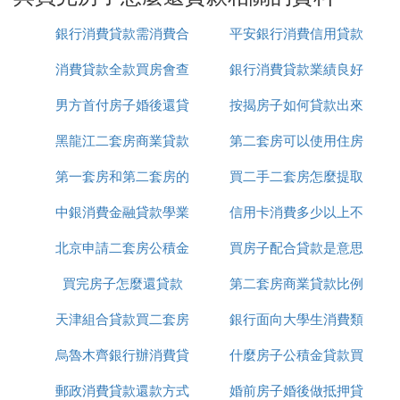
明已經還完貸款了，所以說我們一定是需要索要這個
條子的，是可以直接的證明的。
銀行消費貸款需消費合
平安銀行消費信用貸款
『貳』 買房子貸款可以全部一次性還嗎
消費貸款全款買房會查
同嗎
銀行消費貸款業績良好
利率
男方首付房子婚後還貸
嗎
按揭房子如何貸款出來
簡報
房貸能一次性還清嗎？
黑龍江二套房商業貸款
款
第二套房可以使用住房
貸款買房能為購房者減輕全款支付的壓力，可是在辦
第一套房和第二套房的
新政策
買二手二套房怎麼提取
公積金貸款嗎
理房貸下來後，就需要按時還貸，如果有想要提前還
款的話，能一次性還清嗎？下面一起來看看吧。
中銀消費金融貸款學業
貸款
信用卡消費多少以上不
公積金貸款嗎
1、 根據銀行的規定，房貸能一次性還清，但是要提
北京申請二套房公積金
是不用利息嗎
買房子配合貸款是意思
能抵押貸款
前一周到一個月提出書面申請，約好還款日期。
2、 到了約定的日期之後，只要帶上身份證以及跟銀
買完房子怎麼還貸款
貸款
第二套房商業貸款比例
行簽訂的貸款合同，到銀行填寫還貸申請表和提前還
貸協議，並且按照銀行的要求，將需要還的款項存到
天津組合貸款買二套房
銀行面向大學生消費類
你扣繳貸款本息的賬戶里，銀行會自動扣收的。
烏魯木齊銀行辦消費貸
首付
什麼房子公積金貸款買
貸款
3、 如果選擇一次性還清剩下的所有貸款，後五年的
這段時間，是不產生利息的。實際上，目前大多數銀
郵政消費貸款還款方式
款
婚前房子婚後做抵押貸
房