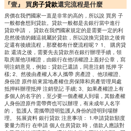
『壹』 買
房子貸款
還完流程是什麼
房價在我們國家一直是非常的高的，所以說 買房 子
一般都會想到貸款。貸款一般都是去銀行當中進行
貸款申請 ， 貸款在我們國家規定的是需要一定的利
息然後借的錢這就屬於貸款，所以說換完貸款之後肯
定還有後續流程，那麼都有什麼流程呢？ 1、 購房貸
款 還清之後，需要先去貸款所在銀行辦理手續，領
取房屋他項權證，由銀行在他項權證上蓋好公章，寫
明注銷意見，例如：貸款已還請，同意注銷 抵押 字
樣; 2、然後由產權人本人攜帶 房產證 、他項權證、
身份證 原件前來當地產權住房保障和房產管理局處
抵押科辦理抵押 注銷登記 手續; 3、如果產權證上有
多個人的名字的，至少要一個產權人到場，其餘產權
人身份證原件需帶齊也可以辦理，有未成年人名字
的， 監護人 需攜帶證明監護人身份的證明到場辦
理。 拓展資料 銀行貸款 注意事項： 1.申請貸款額度
要量力而行 在申請 個人住房貸款 時，借款人應該對