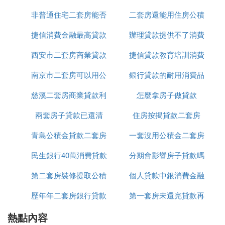
行都能提供多種提前還貸的方式，如果是選擇全部提
非普通住宅二套房能否
二套房還能用住房公積
款
前還款，也就是把剩餘的全部貸款一次性還清，還沒
有還的利息，可以不用還，但是，已經繳納過的利息
捷信消費金融最高貸款
公積金貸款
辦理貸款提供不了消費
金貸款
是不會退還給你的。
以上就是關於房貸是否能一次性還清內容的介紹，具
西安市二套房商業貸款
20萬
捷信貸款教育培訓消費
用途
體請到相關機構咨詢。
南京市二套房可以用公
政策
銀行貸款的耐用消費品
憑證怎麼弄
房貸可以一次性還清嗎
慈溪二套房商業貸款利
積金貸款嗎
怎麼拿房子做貸款
兩套房子貸款已還清
率
住房按揭貸款二套房
可以一次性還清。根據銀行的規定，提前還貸的客戶
需提前一周至一個月提出書面申請，並約定還款日
青島公積金貸款二套房
一套沒用公積金二套房
期，然後按照約定的日期，攜帶身份證、和銀行簽訂
民生銀行40萬消費貸款
首付多少
分期會影響房子貸款嗎
公積金貸款
的貸款合同到銀行填寫還貸申請表和提前還貸協議。
按銀行的要求，將需要還貸的款項存到你扣繳貸款本
第二套房裝修提取公積
個人貸款中銀消費金融
息的賬戶上，由銀行自動扣收。大多數銀行都能提供
多種提前還貸的方式，如果是選擇全部提前還款，還
歷年年二套房銀行貸款
金貸款嗎
第一套房未還完貸款再
有限公司官網
沒有還的利息，可以不用還，但是已經繳納過的利息
熱點內容
利率多少錢
買第二套房嗎
是不會退還給你的。另外，一般房貸申請還不足1年