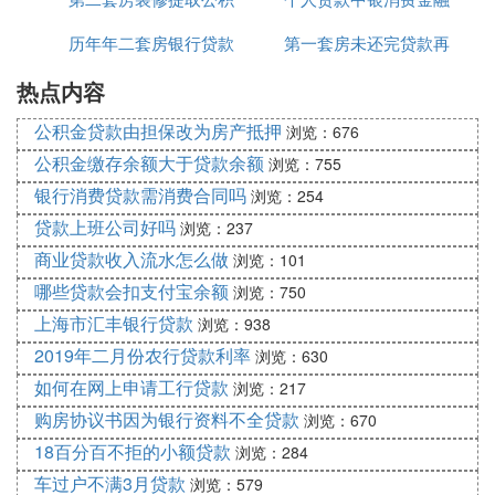
历年年二套房银行贷款
金贷款吗
第一套房未还完贷款再
有限公司官网
热点内容
利率多少钱
买第二套房吗
公积金贷款由担保改为房产抵押
浏览：676
公积金缴存余额大于贷款余额
浏览：755
银行消费贷款需消费合同吗
浏览：254
贷款上班公司好吗
浏览：237
商业贷款收入流水怎么做
浏览：101
哪些贷款会扣支付宝余额
浏览：750
上海市汇丰银行贷款
浏览：938
2019年二月份农行贷款利率
浏览：630
如何在网上申请工行贷款
浏览：217
购房协议书因为银行资料不全贷款
浏览：670
18百分百不拒的小额贷款
浏览：284
车过户不满3月贷款
浏览：579