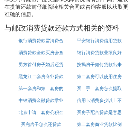
在提前还款前仔细阅读相关合同或咨询客服以获取更
准确的信息。
与邮政消费贷款还款方式相关的资料
银行消费贷款需消费合
平安银行消费信用贷款
消费贷款全款买房会查
同吗
银行消费贷款业绩良好
利率
男方首付房子婚后还贷
吗
按揭房子如何贷款出来
简报
黑龙江二套房商业贷款
款
第二套房可以使用住房
第一套房和第二套房的
新政策
买二手二套房怎么提取
公积金贷款吗
中银消费金融贷款学业
贷款
信用卡消费多少以上不
公积金贷款吗
北京申请二套房公积金
是不用利息吗
买房子配合贷款是意思
能抵押贷款
买完房子怎么还贷款
贷款
第二套房商业贷款比例