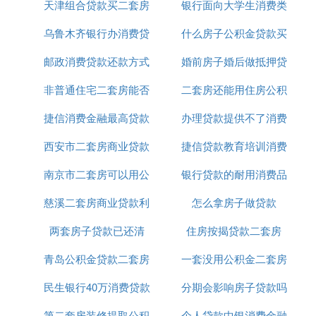
天津组合贷款买二套房
银行面向大学生消费类
乌鲁木齐银行办消费贷
首付
什么房子公积金贷款买
贷款
邮政消费贷款还款方式
款
婚前房子婚后做抵押贷
房
非普通住宅二套房能否
二套房还能用住房公积
款
捷信消费金融最高贷款
公积金贷款
办理贷款提供不了消费
金贷款
西安市二套房商业贷款
20万
捷信贷款教育培训消费
用途
南京市二套房可以用公
政策
银行贷款的耐用消费品
凭证怎么弄
慈溪二套房商业贷款利
积金贷款吗
怎么拿房子做贷款
两套房子贷款已还清
率
住房按揭贷款二套房
青岛公积金贷款二套房
一套没用公积金二套房
民生银行40万消费贷款
首付多少
分期会影响房子贷款吗
公积金贷款
第二套房装修提取公积
个人贷款中银消费金融