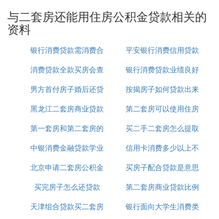
3、全款买过一套房，贷款买房——算首套。
与二套房还能用住房公积金贷款相关的
4、全款买过一套房，后来卖掉了，房屋登记系统查
资料
不到房产，再贷款买房——算首套。
5、个人名下有两套房的商业贷款记录，全都已还清
银行消费贷款需消费合
平安银行消费信用贷款
且出售，同时能够提供两套住房出售的证明，这种情
况下再贷款时——算首套。
消费贷款全款买房会查
同吗
银行消费贷款业绩良好
利率
6、个人名下有一套房商业贷款已还清，另一套是公
积金贷款已出售，同时能够提供住房出售的证明，申
男方首付房子婚后还贷
吗
按揭房子如何贷款出来
简报
请商业贷款再买房——算首套。
黑龙江二套房商业贷款
款
第二套房可以使用住房
7、夫妻两人，一方婚前买房使用商业贷款，另一方
婚前购房用的是公积金贷款，婚后两人想要以夫妻名
第一套房和第二套房的
新政策
买二手二套房怎么提取
公积金贷款吗
义共同贷款。若贷款已还清，银行业金融机构可以根
中银消费金融贷款学业
贷款
信用卡消费多少以上不
公积金贷款吗
据借款人偿付能力、信用状况等具体因素灵活把握
贷
款利率
和首付比例。
北京申请二套房公积金
是不用利息吗
买房子配合贷款是意思
能抵押贷款
8、夫妻两人，一方婚前有房但无贷款记录，另一方
婚前有贷款记录但名下无房产，婚后买房申请贷款
买完房子怎么还贷款
贷款
第二套房商业贷款比例
——算首套。
天津组合贷款买二套房
银行面向大学生消费类