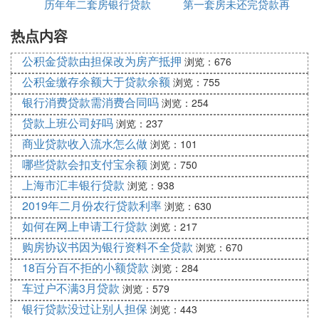
款人可贷的额度，最高为购房款的7成，首付为3成，
历年年二套房银行贷款
金贷款吗
第一套房未还完贷款再
有限公司官网
公积金贷款，首付则可低至2成，但是二套房借款人
热点内容
利率多少钱
买第二套房吗
最高仅可贷6成，首付则要4成。具体的贷款额度还有
关借款人的资质。
公积金贷款由担保改为房产抵押
浏览：676
3、贷款的难度区别。二套房贷款的贷款难度，要比
公积金缴存余额大于贷款余额
浏览：755
首套房贷款的难度高很多，尤其是有遇到资金比较紧
银行消费贷款需消费合同吗
浏览：254
张情况的时候，那么二套房的贷款往往是难申请到
贷款上班公司好吗
浏览：237
的。
商业贷款收入流水怎么做
浏览：101
买二套房可以用公积金贷款吗 ?
哪些贷款会扣支付宝余额
浏览：750
购买二套房是可以使用公积金贷款的。不过购买二套
上海市汇丰银行贷款
浏览：938
房要使用公积金贷款的话，会有以下限制：
2019年二月份农行贷款利率
浏览：630
1、如果第一套房也是用公积金贷款，并且还没有还
如何在网上申请工行贷款
浏览：217
清贷款，那么购买二套房是不可以使用公积金贷款
购房协议书因为银行资料不全贷款
浏览：670
的;
18百分百不拒的小额贷款
浏览：284
2、如果第一套房也是用公积金贷款，并且已经还清
车过户不满3月贷款
浏览：579
欠款了，那么购买二套房就能使用公积金贷款;
银行贷款没过让别人担保
浏览：443