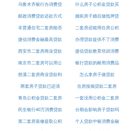
Ⅲ 公积金贷款可以同时贷两套房子吗
乌鲁木齐银行办消费贷
首付
什么房子公积金贷款买
贷款
公积金贷款 不可以同时蚂拍买两套房子，公积金贷
邮政消费贷款还款方式
款
婚前房子婚后做抵押贷
房
款在同一时间只可以使用一次，如果首套房是使用的
公积金贷款，那么二套房想要办理公积金贷款的话就
非普通住宅二套房能否
二套房还能用住房公积
款
需要把首套的公积金贷款还清才行。另外结婚以后双
捷信消费金融最高贷款
公积金贷款
办理贷款提供不了消费
金贷款
职工交纳公积金的也是一样，单个家庭在同一时间也
只限公积金贷款买一套房。
西安市二套房商业贷款
20万
捷信贷款教育培训消费
用途
首套房和二套房有何区别 ?
南京市二套房可以用公
政策
银行贷款的耐用消费品
凭证怎么弄
1、利率区别。二套房的贷款利率，是要比首套房的
慈溪二套房商业贷款利
积金贷款吗
怎么拿房子做贷款
贷款利率高出不少的。如果就公积金贷款而言，
二套
房贷款
的贷款利率，是在首套房的公积金贷款利率的
两套房子贷款已还清
率
住房按揭贷款二套房
基准础上再上幅10%的。在部分不限购、限贷的城
青岛公积金贷款二套房
一套没用公积金二套房
市，如果是首套房， 商业贷款 首付比例是20%，二
套房商业贷款首付款比例为30%。
民生银行40万消费贷款
首付多少
分期会影响房子贷款吗
公积金贷款
2、额度区别。二套房的贷笑斗款额度闷升羡，要比
第二套房装修提取公积
个人贷款中银消费金融
首套房的贷款额度低很多的。据国家新政，首套房借