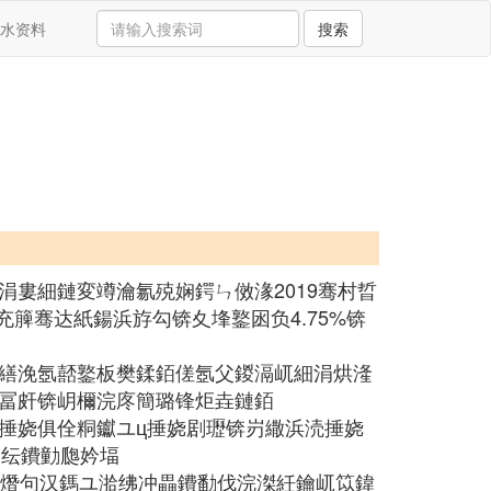
水资料
搜索
婁細鏈変竴瀹氱殑娴鍔ㄣ傚湪2019骞村晢
簲骞达紙鍚浜斿勾锛夊埄鐜囦负4.75%锛
繕浼氬嚭鐜板樊鍒銆傞氬父鍐滆屼細涓烘湰
冨皯锛岄檷浣庝簡璐锋炬垚鏈銆
捶娆俱佺粡钀ユц捶娆剧瓑锛岃繖浜涜捶娆
噯纭鐨勭瓟妗堛
涘熸句汉鎷ユ湁绋冲畾鐨勫伐浣滐紝鑰屼笖鍏