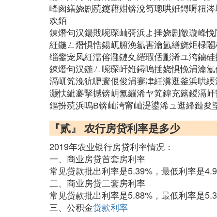
峰囪繕娆剧殑鑳藉姏锛涗笉璁哄姙鐞嗕粈涔
欢銆
鍊熸句汉鍚戝啘琛屾彁浜よ捶娆剧敵璇峰悗
紝鍦ㄥ熸惧悎鍚屼腑浼氱害瀹氳繕娆炬椂闂
缁鐢宠凤紝濡傛灉鏈夊繀瑕佸彲浠ユ洿鏀硅
鍊熸句汉鍦ㄥ啘琛屽姙鐞嗚捶娆惧悗涓瀹氳
滆屼笂浼犺嚦寰佷俊涓蹇冿紝瀵逛釜浜哄緛
灏忕紪褰掔撼锛岄氳繃浠ヤ笂鍏充簬鍐滆屽晢
鏂扮殑浜嗚В锛屾洿甯屾湜鍙浠ュ逛綘鏈夋
『贰』 农行房贷利率是多少
2019年农业银行房贷利率情况：
一、商业房贷首套房利率
常见贷款批出利率是5.39%，最低利率是4.9
二、商业房贷二套房利率
常见贷款批出利率是5.88%，最低利率是5.3
三、公积金
贷款利率