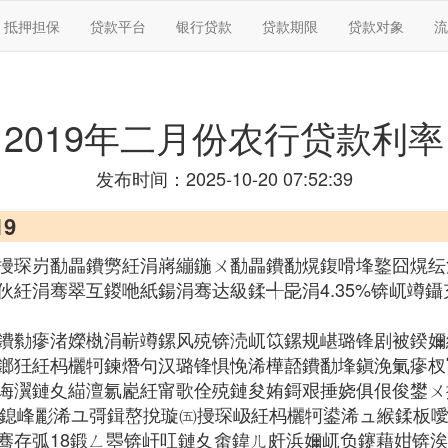
抵押担保
贷款平台
银行贷款
贷款期限
贷款对象
流
2019年二月份农行贷款利率
发布时间：2025-10-20 07:52:39
9
摱琛岃勫畾鐨勶紝涓嶈繃鍦ㄨ勫畾鐨勫熀鍑嗗埄鐜囧熀纭涓
紝涓骞翠互鍐咃紙鍚涓骞达級鍒╃巼涓4.35%锛屼竴鑷充
鐨勬瘮渚嬫槸涓嶄竴鏍风殑锛涜屼笖鏍规嵁璐锋剧被鍨嬭
鎯狅紝杩欐牱鍊熸句汉璐锋惧悗浠樺嚭鐨勫埄鎭浼氭瘮杈
诲瀷鏈夊緢澶氱嶏紝甯歌佺殑鏈夋姷鎶艰捶娆俱佷俊鐢ㄨ
敤鎴峰彲浠ユ彁鍓嶅挩璇㈤摱琛岋紝杩欐牱鍙浠ュ緱鍒板
骞存弧18鍛ㄥ瞾锛屽叿鏈夊畬鍏ㄦ皯浜嬭屼负鑳藉姏锛