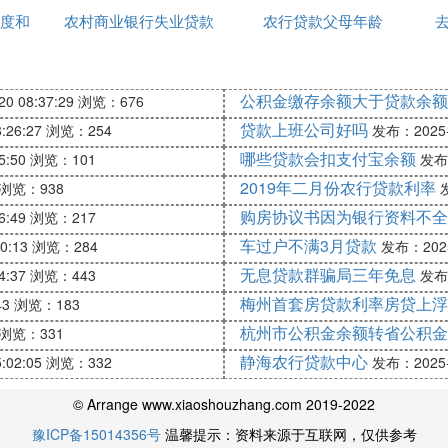
抵押费1500，信用担保费4500，预收管理费3000，费
度和
农村商业银行失业贷款
少
农行贷款父母年龄
利息
保公司而异。
利率
公积金缴存余额大于贷款余额
0 08:37:29
浏览：676
贷款上班公司好吗
:26:27
浏览：254
发布：2025-1
哪些贷款会扣支付宝余额
5:50
浏览：101
发布：
2019年二月份农行贷款利率
浏览：938
发
购房协议书因为银行资料不全
6:49
浏览：217
车过户不满3月贷款
0:13
浏览：284
发布：2025-
无息贷款群骗局三年免息
4:37
浏览：443
发布：
梅州首套房贷款利率房贷上浮
43
浏览：183
杭州市公积金余额转省公积金
浏览：331
静海农行贷款中心
:02:05
浏览：332
发布：2025-1
© Arrange www.xiaoshouzhang.com 2019-2022
豫ICP备15014356号
温馨提示：资料来源于互联网，仅供参考