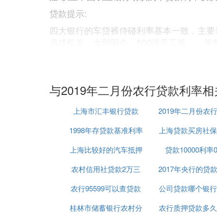
贷款提示:
四大银行的车贷裤侍碰利率基本一致，主要
员或机关、大型国企、500强员工等。，
来还款能力强，贷款不容易违约。相应的贷
【延伸阅读】车贷费
与2019年二月份农行贷款利率
除了首付，我们还需要考虑这些费用-
车贷费用明细如下:(仅供参考)
上海市汇丰银行贷款
2019年二月份农
1.购车首付-(一般为车价的40%，对于机
1998年存贷款基准利率
上海贷款买房社保
利率
2.新车保险费用-(具体包括交通保险、第
上海比较好的汽车抵押
贷款10000利率0
补交吗
3.公证抵押费-800元(办理车辆公证抵押)。
农村信用社贷款2万三
贷款平台
2017年央行的贷
4.许可费-300(如果你申请许可，如果你选
农行95599可以查贷款
年还利率多少
公司贷款哪个银行
5.履约保证金-30万元以下车辆收取3000元
6.信用担保费-一般按贷款金额的1%收取。
桂林市储蓄银行农村分
进度吗
农行质押贷款多久
低