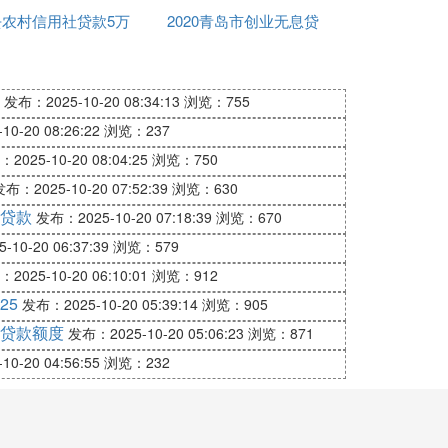
用50，上门服务费300，登记服务费300。
去农村信用社贷款5万
买房
2020青岛市创业无息贷
天
元一年利息要多少钱
款申请
发布：2025-10-20 08:34:13
浏览：755
0-20 08:26:22
浏览：237
2025-10-20 08:04:25
浏览：750
布：2025-10-20 07:52:39
浏览：630
贷款
发布：2025-10-20 07:18:39
浏览：670
10-20 06:37:39
浏览：579
2025-10-20 06:10:01
浏览：912
25
发布：2025-10-20 05:39:14
浏览：905
贷款额度
发布：2025-10-20 05:06:23
浏览：871
0-20 04:56:55
浏览：232