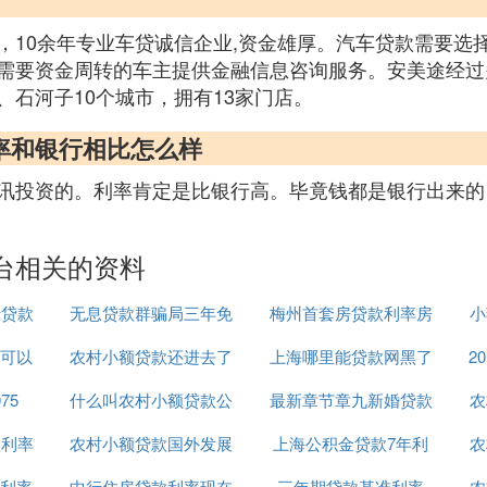
，10余年专业车贷诚信企业,资金雄厚。汽车贷款需要选
需要资金周转的车主提供金融信息咨询服务。安美途经过
石河子10个城市，拥有13家门店。
率和银行相比怎么样
讯投资的。利率肯定是比银行高。毕竟钱都是银行出来的
台相关的资料
行贷款
无息贷款群骗局三年免
梅州首套房贷款利率房
小
可以
农村小额贷款还进去了
息
上海哪里能贷款网黑了
贷上浮25
2
75
什么叫农村小额贷款公
还可以再贷吗
最新章节章九新婚贷款
已经
农
款利率
农村小额贷款国外发展
司有哪些
上海公积金贷款7年利
无息贷款
农
利率
中行住房贷款利率现在
趋势
三年期贷款基准利率
息多少
农