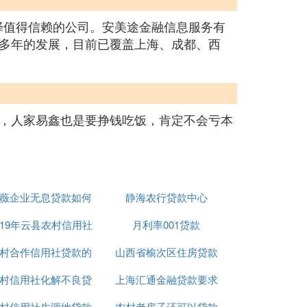
择值得信赖的公司。安美途金融信息服务有
多年的发展，目前已覆盖上海、成都、西
，人家易鑫也是要挣钱吃饭，肯定不会亏本
薇企业无息贷款如何
静海农行贷款中心
019年云县农村信用社
贷款
月利率001贷款
村合作信用社贷款的
贷款要求
山西省榆次区住房贷款
村信用社化解不良贷
利息率
上海汇通金融贷款要求
利率
村信用社生源地贷款
款的办法
农村老房子还可以贷款
条件是什么意思