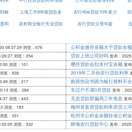
到账
上海工作8年能贷款多
多少2020年
农行40w贷款10年多少
2018最新
四
度和
农村商业银行失业贷款
少
农行贷款父母年龄
利息
利率
公积金缴存余额大于贷款余额
0 08:37:29
浏览：676
贷款上班公司好吗
:26:27
浏览：254
发布：2025-1
哪些贷款会扣支付宝余额
5:50
浏览：101
发布：
2019年二月份农行贷款利率
浏览：938
发
购房协议书因为银行资料不全
6:49
浏览：217
车过户不满3月贷款
0:13
浏览：284
发布：2025-
无息贷款群骗局三年免息
4:37
浏览：443
发布：
梅州首套房贷款利率房贷上浮
43
浏览：183
杭州市公积金余额转省公积金
浏览：331
静海农行贷款中心
:02:05
浏览：332
发布：2025-1