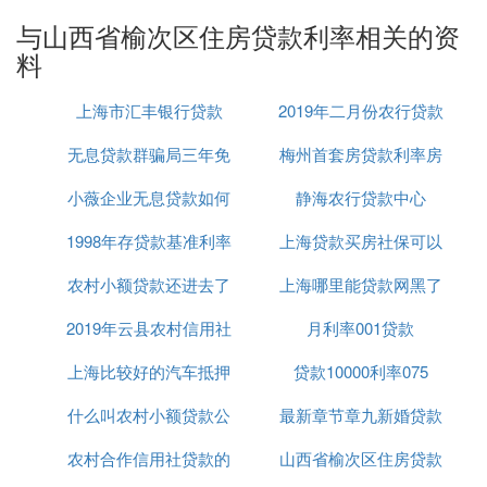
(4)回乡创业的各类院校的女毕业生、女农民工；
与山西省榆次区住房贷款利率相关的资
(5)女性创办或以吸纳女性就业为主体的农村合作社、
料
协会、联合体；
(6)家庭成员在金融机构无不良信用记录；
上海市汇丰银行贷款
2019年二月份农行贷款
(7)所从事经营活动项目合规合法。
无息贷款群骗局三年免
梅州首套房贷款利率房
利率
Ⅱ 妇女创业贷款是怎么回事.
小薇企业无息贷款如何
息
静海农行贷款中心
贷上浮25
指银行等金融机构向符合条件的借款人发放的、用于
1998年存贷款基准利率
贷款
上海贷款买房社保可以
支持城乡妇女创业、就业的一项贷款业务。
农村小额贷款还进去了
上海哪里能贷款网黑了
补交吗
1、贷款原则：按照“自愿申请、严格审批、按期付
息、到期还本”的原则，既要保证符合条件的妇女贷
2019年云县农村信用社
还可以再贷吗
月利率001贷款
已经
款对象和项目及时得到支持和帮助，又要确保信贷资
上海比较好的汽车抵押
贷款要求
贷款10000利率075
金的正常周转和农村信用社不受损失。
2、贷款对象：
什么叫农村小额贷款公
贷款平台
最新章节章九新婚贷款
(1)具有榆次区户口，年龄在18-60周岁，身体健康，
诚实守信，具有一定的劳动和创业技能，有创业愿望
农村合作信用社贷款的
司有哪些
山西省榆次区住房贷款
无息贷款