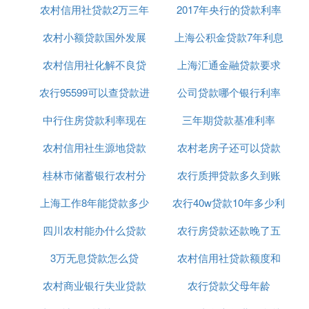
和项目，各级妇联表彰的妇女典型；
农村信用社贷款2万三年
利息率
2017年央行的贷款利率
利率
(2)各级妇联组织扶持的妇女种植、养殖、加工或承包
大户；
农村小额贷款国外发展
还利率多少
上海公积金贷款7年利息
(3)获得国家有关部门认证的农产品女经纪人；
农村信用社化解不良贷
趋势
上海汇通金融贷款要求
多少
(4)回乡创业的各类院校的女毕业生、女农民工；
(5)女性创办或以吸纳女性就业为主体的农村合作社、
农行95599可以查贷款进
款的办法
公司贷款哪个银行利率
条件是什么意思
协会、联合体；
(6)家庭成员在金融机构无不良信用记录；
中行住房贷款利率现在
度吗
三年期贷款基准利率
低
(7)所从事经营活动项目合规合法。
农村信用社生源地贷款
多少2020年
农村老房子还可以贷款
2018最新
Ⅲ 妇女创业
小额贷款
怎么办理
桂林市储蓄银行农村分
毕业确认
农行质押贷款多久到账
吗
自愿申请→乡镇(社区)妇联组织推荐→区妇联初审→
上海工作8年能贷款多少
行贷款
农行40w贷款10年多少利
区劳动和社会保障局审批→区担保公司复审并承诺担
保→区信用联社核贷。
四川农村能办什么贷款
农行房贷款还款晚了五
息
1、贷款申报
3万无息贷款怎么贷
买房
农村信用社贷款额度和
天
由申请人向居住地所属乡镇(社区)妇联组织提出书面
农村商业银行失业贷款
农行贷款父母年龄
利息
申请，并填写《妇女小额担保贷款申请书》，经乡镇