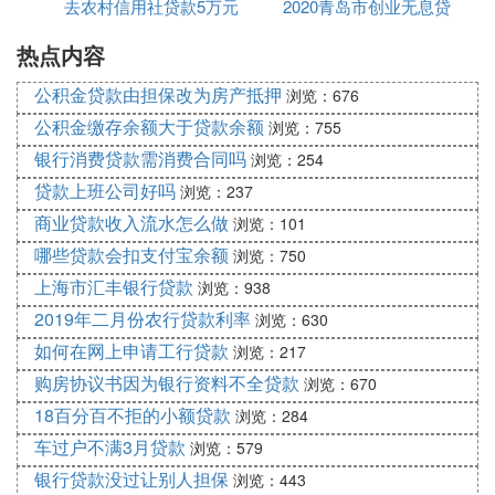
(社区)妇联组织签注推荐意见后报区妇联审核，妇联
去农村信用社贷款5万元
利率
2020青岛市创业无息贷
组织初审后送区劳动和社会保障局审查同意。
热点内容
一年利息要多少钱
款申请
2、贷款审核
公积金贷款由担保改为房产抵押
浏览：676
区劳动和社会保障局将《妇女小额担保贷款申请书》
公积金缴存余额大于贷款余额
浏览：755
移交区中小企业信用担保有限公司(以下简称担保公
银行消费贷款需消费合同吗
浏览：254
司)进行复审，对确认符合担保条件的向区信用联社
贷款上班公司好吗
浏览：237
指定的信用社出具同意《担保意向书》，由信用社受
理担保贷款申请，按照贷款程序对申请资料进行核
商业贷款收入流水怎么做
浏览：101
贷。
哪些贷款会扣支付宝余额
浏览：750
上海市汇丰银行贷款
3、贷款发放
浏览：938
2019年二月份农行贷款利率
浏览：630
经担保公司复审、信用社核贷后同意放款的，由信用
如何在网上申请工行贷款
浏览：217
社与贷款人、担保公司签订《借款合同》、《担保合
同》等办理贷款具体发放手续，同时按贷款数额一次
购房协议书因为银行资料不全贷款
浏览：670
存入贷款人在贷款信用社开立的个人结算账户。贷款
18百分百不拒的小额贷款
浏览：284
信用社对核贷后不同意放款的，应及时通知贷款人。
车过户不满3月贷款
浏览：579
银行贷款没过让别人担保
浏览：443
(3)山西省榆次区住房贷款利率扩展阅读：