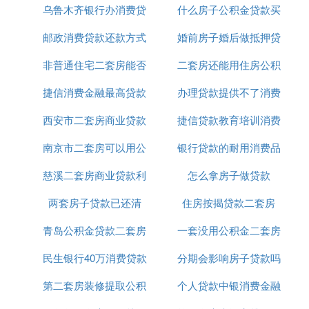
乌鲁木齐银行办消费贷
首付
什么房子公积金贷款买
贷款
涓婃捣鍏绉閲戞埧璐锋斂绛栧備笅锛
1銆侀栦粯姣斾緥锛氶栧楁埧闈㈢Н涓嶈秴杩90骞虫
邮政消费贷款还款方式
款
婚前房子婚后做抵押贷
房
柟绫崇殑锛岄栦粯姣斾緥鏈浣庝负20%锛涗簩濂楁埧
鏈浣庨栦粯姣斾緥60%锛涗笁濂楁埧闇瑕佽捶娆剧殑
非普通住宅二套房能否
二套房还能用住房公积
款
閾惰屾牴鎹鎴夸环鐨勬儏鍐靛彲浠ヤ笉浜堜笌璐锋撅
捷信消费金融最高贷款
公积金贷款
办理贷款提供不了消费
金贷款
紱鍏朵粬鐨勬儏鍐垫渶浣庨栦粯涓30%锛
2銆佽捶娆鹃檺棰濓細涓浜哄叕绉閲戣捶娆炬渶楂橀
西安市二套房商业贷款
20万
捷信贷款教育培训消费
用途
濆害50涓囷紝瀹跺涵鍏绉閲戣捶娆炬渶楂橀濆害涓10
南京市二套房可以用公
政策
银行贷款的耐用消费品
凭证怎么弄
0涓囥傜即浜よˉ鍏呭叕绉閲戠殑锛屼釜浜哄叕绉閲戣
捶娆炬渶楂橀濆害60涓囷紝瀹跺涵鍏绉閲戣捶娆炬渶
慈溪二套房商业贷款利
积金贷款吗
怎么拿房子做贷款
楂橀濆害120涓囥
缁间笂鎵杩帮紝濡傛灉鎯宠佸湪涓婃捣璐涔扮浜屽楁
两套房子贷款已还清
率
住房按揭贷款二套房
埧锛岄櫎浜嗚佺﹀悎闄愯喘鏉′欢澶栵紝杩樿佹敞鎰忕
青岛公积金贷款二套房
一套没用公积金二套房
浜屽楁埧鐨勯栦粯姣斾緥鍜岃捶娆惧埄鐜囦笌棣栧楁
埧鏈夋墍涓嶅悓銆傜浜屽楁埧鐨勯栦粯姣斾緥鎸夌収
民生银行40万消费贷款
首付多少
分期会影响房子贷款吗
公积金贷款
鐜板湪瑙勫畾涓70锛咃紝鏄棣栧楁埧棣栦粯姣斾緥鐨
第二套房装修提取公积
个人贷款中银消费金融
勪袱鍊嶏紱绗浜屽楁埧鐨勮捶娆惧埄鐜囦篃浼氶珮浜
庨栧楁埧銆傚湪璐涔扮浜屽楁埧鏃讹紝鎮ㄩ渶瑕佹彁