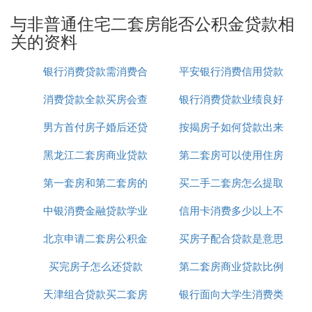
2. 涓婃捣璐涔扮浜屽楁埧鏀跨瓥
与非普通住宅二套房能否公积金贷款相
关的资料
涓婃捣璐涔扮浜屽楁埧鏀跨瓥濡備笅锛
1銆侀栦粯姣斾緥锛氫簩濂楁埧鏅閫氫綇瀹呴栦粯鏈
银行消费贷款需消费合
平安银行消费信用贷款
浣庝负50%锛岄潪鏅閫氭т綇瀹呴栦粯鏈浣庝负70%
锛
消费贷款全款买房会查
同吗
银行消费贷款业绩良好
利率
2銆佽捶娆惧埄鐜囷細浜屽楁埧璐锋惧埄鐜囦細姣斾
男方首付房子婚后还贷
吗
按揭房子如何贷款出来
简报
箣鍓嶄笂璋10%宸﹀彸锛
3銆佽捶娆鹃濆害锛氫簩濂楁埧涓浜鸿捶娆炬渶澶ч濆
黑龙江二套房商业贷款
款
第二套房可以使用住房
害浼氭瘮涔嬪墠涓嬮檷10%宸﹀彸锛
第一套房和第二套房的
新政策
买二手二套房怎么提取
公积金贷款吗
4銆佸叕绉閲戦檺鍒讹細鏈夎繃2娆″叕绉閲戞埧璐蜂
娇鐢ㄨ板綍灏嗕笉鑳藉啀娆′娇鐢ㄥ叕绉閲戣捶娆俱
中银消费金融贷款学业
贷款
信用卡消费多少以上不
公积金贷款吗
涓婃捣甯傝喘涔颁簩濂楁埧闇瑕佹弧瓒充互涓嬬殑瑕
佹眰锛
北京申请二套房公积金
是不用利息吗
买房子配合贷款是意思
能抵押贷款
1銆佽繛缁缂寸撼绀句細淇濋櫓瓒呰繃浜斿勾鐨勬椂
买完房子怎么还贷款
贷款
第二套房商业贷款比例
闂存墠鍙浠ヨ繘琛岃喘涔颁簩濂楁埧鐨勶紱
2銆佽喘涔颁簩濂楁埧鏃讹紝缂寸撼鐨勯栦粯蹇呴』
天津组合贷款买二套房
银行面向大学生消费类
瑕佽揪鍒扮櫨鍒嗕箣浜斿崄鐨勯栦粯銆