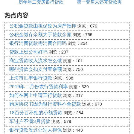
历年年二套房银行贷款
金贷款吗
第一套房未还完贷款再
有限公司官网
鍓嶅仛濂借祫閲戝噯澶囧拰棰勭畻瑙勫垝锛岄伩鍏嶅
洜涓鸿祫閲戜笉瓒虫垨鑰呰繕娆惧帇鍔涜繃澶ц屽奖
热点内容
利率多少钱
买第二套房吗
鍝嶆偍鐨勭敓娲诲搧璐ㄣ
公积金贷款由担保改为房产抵押
浏览：676
銆愭硶寰嬩緷鎹銆戯細
公积金缴存余额大于贷款余额
浏览：755
銆婁笂娴峰競浣忔埧鍏绉閲戜釜浜鸿喘鎴胯捶娆剧
银行消费贷款需消费合同吗
浏览：254
＄悊鍔炴硶瀹炴柦缁嗗垯銆嬬鍏鏉
閰嶅伓涓鏂圭敵璇蜂簡鍏绉閲戣捶娆撅紝鍦ㄥ叾鏈杩
贷款上班公司好吗
浏览：237
樻竻璐锋炬湰鎭涔嬪墠锛岄厤鍋剁殑鍙︿竴鏂逛笉鑳
商业贷款收入流水怎么做
浏览：101
界敵璇峰叕绉閲戣捶娆俱
哪些贷款会扣支付宝余额
浏览：750
銆婁腑鍥戒汉姘戦摱琛屻佷腑鍥介摱琛屼笟鐩戠潱绠
上海市汇丰银行贷款
浏览：938
＄悊濮斿憳浼氬叧浜庤繘涓姝ュ仛濂戒綇鎴块噾铻嶆
2019年二月份农行贷款利率
浏览：630
湇鍔″伐浣滅殑閫氱煡銆嬬浜屾潯
如何在网上申请工行贷款
浏览：217
瀵逛簬璐锋捐喘涔伴栧楁櫘閫氳嚜浣忔埧鐨勫跺涵锛
岃捶娆炬渶浣庨栦粯娆炬瘮渚嬩负30%锛岃捶娆惧埄
购房协议书因为银行资料不全贷款
浏览：670
鐜囦笅闄愪负璐锋惧熀鍑嗗埄鐜囩殑0.7鍊嶏紝鍏蜂
18百分百不拒的小额贷款
浏览：284
綋鐢遍摱琛屼笟閲戣瀺鏈烘瀯鏍规嵁椋庨櫓鎯呭喌鑷
车过户不满3月贷款
浏览：579
涓荤‘瀹氥傚规嫢鏈1濂椾綇鎴垮苟宸茬粨娓呯浉搴旇
银行贷款没过让别人担保
浏览：443