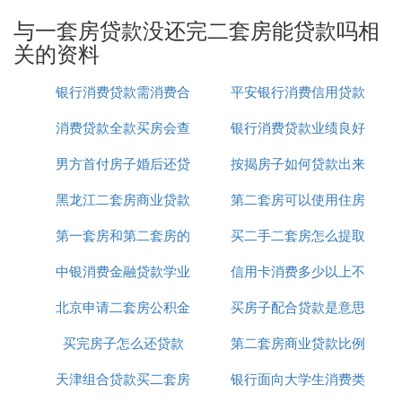
与一套房贷款没还完二套房能贷款吗相
。具体情况如
首套房按揭没还完可以贷款买二套房
关的资料
下：
：在首套房贷款没
如果首套房申请的是商业贷款
银行消费贷款需消费合
平安银行消费信用贷款
有还清的前提下，用户可以贷款买第二套房。此
消费贷款全款买房会查
同吗
银行消费贷款业绩良好
利率
时，第二套房可以申请公积金贷款或者商业贷
款。
男方首付房子婚后还贷
吗
按揭房子如何贷款出来
简报
：在房贷没有还
如果首套房申请的是公积金贷款
清时，第二套房也可以申请房贷，但只支持申请
黑龙江二套房商业贷款
款
第二套房可以使用住房
商业贷款。
第一套房和第二套房的
新政策
买二手二套房怎么提取
公积金贷款吗
：
但需要注意以下几点
中银消费金融贷款学业
贷款
信用卡消费多少以上不
公积金贷款吗
：首套房的按揭没
首付比例和房贷利率可能增加
有还完时，贷款买第二套房，通常首付比例会增
北京申请二套房公积金
是不用利息吗
买房子配合贷款是意思
能抵押贷款
加，房贷利率也可能增加。
买完房子怎么还贷款
贷款
第二套房商业贷款比例
：一旦用户还款能力不足，很容
还款能力需考虑
易造成房贷逾期。因此，在决定是否贷款买第二
天津组合贷款买二套房
银行面向大学生消费类
套房时，一定要根据自己的经济实力来考虑。