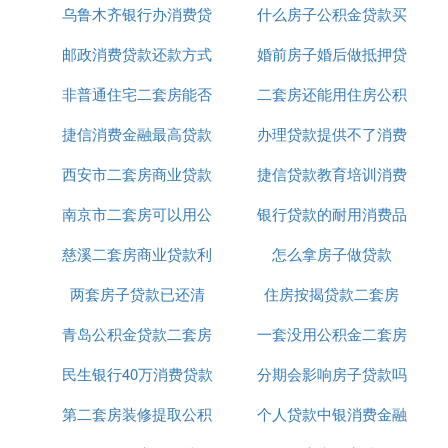
乌鲁木齐银行办消费贷
首付
什么房子公积金贷款买
贷款
：贷款买了第二套房后，用户每月需要
逾期风险
还两次房贷。如果其中一套房的房贷逾期了，那
邮政消费贷款还款方式
款
婚前房子婚后做抵押贷
房
么后续会产生较多的负面影响。
非普通住宅二套房能否
二套房还能用住房公积
款
：首套房按揭没还完，用户可以贷款买第二套
总结
房，但具体能否通过贷款审核，要以银行的审核结果
捷信消费金融最高贷款
公积金贷款
办理贷款提供不了消费
金贷款
为准。同时，用户需要充分考虑自己的经济实力和还
西安市二套房商业贷款
20万
捷信贷款教育培训消费
用途
款能力，以避免可能的房贷逾期风险。
南京市二套房可以用公
政策
银行贷款的耐用消费品
凭证怎么弄
『叁』 第一套房未还完贷款，能否继续贷
慈溪二套房商业贷款利
积金贷款吗
怎么拿房子做贷款
款购买第二套房啊
两套房子贷款已还清
率
住房按揭贷款二套房
在第一套住房贷款未还完的情况下，能否继续贷款购
买第二套房，取决于多种因素，但一般情况下是可以
青岛公积金贷款二套房
一套没用公积金二套房
。
继续贷款的，不过会有一定限制
民生银行40万消费贷款
首付多少
分期会影响房子贷款吗
公积金贷款
：
1. 若第一套房使用公积金贷款且未还清
第二套房装修提取公积
个人贷款中银消费金融
：如果第一套住房选择
不能再次申请公积金贷款