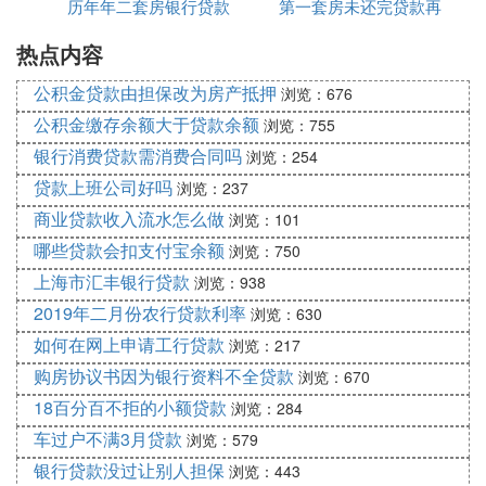
的是公积金贷款且尚未还清，那么在购买第二套
历年年二套房银行贷款
金贷款吗
第一套房未还完贷款再
有限公司官网
住房时，不能再次申请公积金贷款，只能选择商
热点内容
利率多少钱
买第二套房吗
业贷款。
：此时购买第二套房的贷款需按照
商业贷款政策
公积金贷款由担保改为房产抵押
浏览：676
商业贷款的政策执行，包括首付比例、
贷款利率
公积金缴存余额大于贷款余额
浏览：755
等，可能会受到“第二套房需提高首付和利率”新
银行消费贷款需消费合同吗
浏览：254
政的限制。
贷款上班公司好吗
浏览：237
：
2. 若第一套房使用商业贷款且未还清
商业贷款收入流水怎么做
浏览：101
：如果第一套住房选
可以申请贷款购买第二套房
哪些贷款会扣支付宝余额
浏览：750
择的是商业贷款且尚未还清，理论上是可以继续
上海市汇丰银行贷款
浏览：938
申请贷款购买第二套房的。但需要注意的是，贷
2019年二月份农行贷款利率
浏览：630
款银行会综合考虑借款人的收入、负债情况、信
如何在网上申请工行贷款
浏览：217
用记录等因素来决定是否发放贷款以及贷款的额
购房协议书因为银行资料不全贷款
度。
浏览：670
：购买第二套房的首付比例和利
首付比例和利率
18百分百不拒的小额贷款
浏览：284
率通常会高于首套房，具体政策因地区和银行而
车过户不满3月贷款
浏览：579
异。
银行贷款没过让别人担保
浏览：443