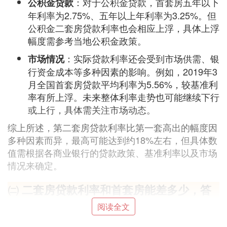
：对于公积金贷款，首套房五年以下
公积金贷款
年利率为2.75%、五年以上年利率为3.25%。但
公积金二套房贷款利率也会相应上浮，具体上浮
幅度需参考当地公积金政策。
：实际贷款利率还会受到市场供需、银
市场情况
行资金成本等多种因素的影响。例如，2019年3
月全国首套房贷款平均利率为5.56%，较基准利
率有所上浮。未来整体利率走势也可能继续下行
或上行，具体需关注市场动态。
综上所述，第二套房贷款利率比第一套高出的幅度因
多种因素而异，最高可能达到约18%左右，但具体数
值需根据各商业银行的贷款政策、基准利率以及市场
情况来确定。
㈡ 二套房贷款利率和首套房能差多少，答
案是这样的
阅读全文
二套房贷款利率通常比首套房贷款利率高出至少1