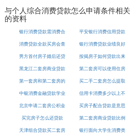
款定义
与个人综合消费贷款怎么申请条件相关
个人消费贷款条件主要包括以下几点，个人综合消费
的资料
贷款是指银行向符合条件的个人发放的用于消费用途
。
的贷款
银行消费贷款需消费合
平安银行消费信用贷款
：
个人消费贷款条件
消费贷款全款买房会查
同吗
银行消费贷款业绩良好
利率
：申请人需年满18周岁，且具有完全
年龄要求
男方首付房子婚后还贷
吗
按揭房子如何贷款出来
简报
民事行为能力，一般不超过60周岁（部分银行
黑龙江二套房商业贷款
款
第二套房可以使用住房
或产品可能放宽至65周岁）。
：需提供有效的身份证明（如身
身份与居住证明
第一套房和第二套房的
新政策
买二手二套房怎么提取
公积金贷款吗
份证）及常住户口或有效居住证明。
：申请人需有稳定的工作和收
收入与职业稳定性
中银消费金融贷款学业
贷款
信用卡消费多少以上不
公积金贷款吗
入来源，具备偿还贷款本息的能力。部分银行对
北京申请二套房公积金
是不用利息吗
买房子配合贷款是意思
能抵押贷款
公务员、行政事业单位、大型国有企业正式在编
人员、公立学校教师、公立医院医生等职业有特
买完房子怎么还贷款
贷款
第二套房商业贷款比例
别偏好。
天津组合贷款买二套房
银行面向大学生消费类
：申请人需信用良好，无不良信用记
信用记录