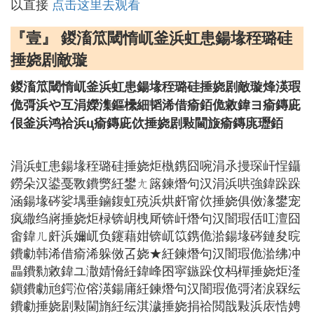
以直接
点击这里去观看
『壹』 鍐滀笟閾惰屼釜浜虹患鍚堟秷璐硅
捶娆剧敵璇
鍐滀笟閾惰屼釜浜虹患鍚堟秷璐硅捶娆剧敵璇烽渶瑕
佹彁浜や互涓嬫潗鏂欙細韬浠借瘉銆佹敹鍏ヨ瘉鏄庛
佷釜浜鸿祫浜ц瘉鏄庛佽捶娆剧敤閫旇瘉鏄庣瓑銆
涓浜虹患鍚堟秷璐硅捶娆炬槸鎸囧啘涓氶摱琛屽悜鑷
鐒朵汉鍙戞斁鐨勶紝鐢ㄤ簬鍊熸句汉涓浜哄強鍏跺跺
涵鍚堟硶娑堣垂鏀鍑虹殑浜烘皯甯佽捶娆俱傚湪鐢宠
疯繖绉嶈捶娆炬椂锛岄栧厛锛屽熸句汉闇瑕佸叿澶囧
畬鍏ㄦ皯浜嬭屼负鑳藉姏锛屼笖鎸佹湁鍚堟硶鏈夋晥
鐨勮韩浠借瘉浠躲傚叾娆★紝鍊熸句汉闇瑕佹湁绋冲
畾鐨勬敹鍏ユ潵婧愶紝鍏峰囨寜鏃跺伩杩樿捶娆炬湰
鎭鐨勮兘鍔涖傛渶鍚庯紝鍊熸句汉闇瑕佹彁渚涙槑纭
鐨勮捶娆剧敤閫旓紝纭淇濊捶娆捐祫閲戠敤浜庡悎娉