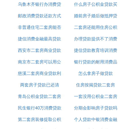
录。
乌鲁木齐银行办消费贷
首付
什么房子公积金贷款买
贷款
：根据贷款类型（信用贷款或
抵押贷
担保要求
邮政消费贷款还款方式
款
婚前房子婚后做抵押贷
房
款
），可能需提供贷款人认可的担保。信用贷款
无需抵押物，但额度及利率可能受限；抵押贷款
非普通住宅二套房能否
二套房还能用住房公积
款
则需提供符合银行要求的抵押物。
捷信消费金融最高贷款
公积金贷款
办理贷款提供不了消费
金贷款
：
个人综合消费贷款定义
西安市二套房商业贷款
20万
捷信贷款教育培训消费
用途
：个人综合消费贷款是指银行或其他金融机
定义
构向符合条件的个人发放的，用于其本人及家庭
南京市二套房可以用公
政策
银行贷款的耐用消费品
凭证怎么弄
具有明确消费用途的人民币贷款。这些消费用途
包括但不限于购买耐用消费品、教育、医疗、旅
慈溪二套房商业贷款利
积金贷款吗
怎么拿房子做贷款
游、装修等。
两套房子贷款已还清
率
住房按揭贷款二套房
：贷款额度根据申请人的收入、信用状况及
特点
担保情况等因素综合确定，额度范围一般在数万
青岛公积金贷款二套房
一套没用公积金二套房
至数十万元不等。贷款期限灵活，可根据申请人
民生银行40万消费贷款
首付多少
分期会影响房子贷款吗
公积金贷款
的需求选择短期、中期或长期贷款。
贷款利率
根
据市场情况及银行政策调整，一般低于信用卡分
第二套房装修提取公积
个人贷款中银消费金融
期付款等消费信贷产品的利率。