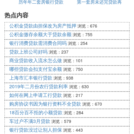
历年年二套房银行贷款
金贷款吗
第一套房未还完贷款再
有限公司官网
在申请个人消费贷款时，建议咨询多家银行或金融机
构，了解不同产品的特点、利率、额度及申请条件，
热点内容
利率多少钱
买第二套房吗
以便选择最适合自己的贷款方案。
公积金贷款由担保改为房产抵押
浏览：676
『叁』 消费贷款需要什么条件
公积金缴存余额大于贷款余额
浏览：755
银行消费贷款需消费合同吗
浏览：254
：
消费贷款需要的条件主要包括以下几点
贷款上班公司好吗
浏览：237
：
年龄要求
商业贷款收入流水怎么做
浏览：101
借款人需年满18周岁，具有完全民事行为
哪些贷款会扣支付宝余额
浏览：750
能力，且年龄不得超过65周岁。
上海市汇丰银行贷款
浏览：938
：
身份证明
2019年二月份农行贷款利率
浏览：630
借款人需提供合法有效的身份证明，必须
如何在网上申请工行贷款
浏览：217
为中华人民共和国公民。身份证明是贷款
购房协议书因为银行资料不全贷款
浏览：670
审核的重要依据，用于核实借款人的身份
18百分百不拒的小额贷款
浏览：284
信息和资信状况。
车过户不满3月贷款
浏览：579
：
职业和收入稳定性
银行贷款没过让别人担保
浏览：443
借款人需具有稳定的职业和收入，这是评