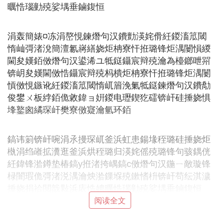
曞悎瑙勭殑娑堣垂鏀鍑恒
涓轰簡婊¤冻涓嶅悓鍊熸句汉鐨勯渶姹傦紝鍐滀笟閾
惰屾彁渚涗簡澶氱嶈繕娆炬柟寮忓拰璐锋炬湡闄愪緵
閫夋嫨銆傚熸句汉鍙浠ユ牴鎹鑷宸辩殑瀹為檯鎯呭喌
锛岄夋嫨閫傚悎鑷宸辩殑杩樻炬柟寮忓拰璐锋炬湡闄
愩傚悓鏃讹紝鍐滀笟閾惰屼篃浼氭牴鎹鍊熸句汉鐨勪
俊鐢ㄨ板綍銆佹敹鍏ョ姸鍐电瓑鍥犵礌锛屽硅捶娆惧
埄鐜囪繘琛屽樊寮傚寲瀹氫环銆
鎬讳箣锛屽啘涓氶摱琛屼釜浜虹患鍚堟秷璐硅捶娆炬
槸涓绉嶉拡瀵逛釜浜烘秷璐归渶姹傜殑璐锋句骇鍝侊
紝鍏锋湁鐏垫椿鎬у拰渚挎嵎鎬с傚熸句汉鍦ㄧ敵璇锋
椂闇瑕佹彁渚涚湡瀹炴湁鏁堢殑鏉愭枡锛屽苟纭淇濊
捶娆捐祫閲戠敤浜庡悎娉曞悎瑙勭殑娑堣垂鏀鍑恒
阅读全文
『贰』 个人
消费贷款
条件_个人综合消费贷