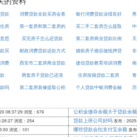
关的资料
贷款
消费贷款全款买房会查
银行消费贷款业绩良好
男
住房
第一套房和第二套房的
吗
买二手二套房怎么提取
简报
中
意思
买完房子怎么还贷款
贷款
第二套房商业贷款比例
公积金贷款吗
天
款买
邮政消费贷款还款方式
婚前房子婚后做抵押贷
非
消费
西安市二套房商业贷款
捷信贷款教育培训消费
款
南
款
两套房子贷款已还清
政策
住房按揭贷款二套房
凭证怎么弄
青
款吗
第二套房装修提取公积
个人贷款中银消费金融
历
金贷款吗
有限公司官网
公积金缴存余额大于贷款余额
0 08:37:29
浏览：676
贷款上班公司好吗
:26:27
浏览：254
发布：2025-1
哪些贷款会扣支付宝余额
5:50
浏览：101
发布：