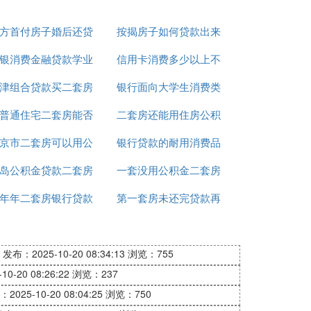
方首付房子婚后还贷
按揭房子如何贷款出来
银消费金融贷款学业
款
信用卡消费多少以上不
津组合贷款买二套房
是不用利息吗
银行面向大学生消费类
能抵押贷款
普通住宅二套房能否
首付
二套房还能用住房公积
贷款
京市二套房可以用公
公积金贷款
银行贷款的耐用消费品
金贷款
岛公积金贷款二套房
积金贷款吗
一套没用公积金二套房
年年二套房银行贷款
首付多少
第一套房未还完贷款再
公积金贷款
利率多少钱
买第二套房吗
发布：2025-10-20 08:34:13
浏览：755
0-20 08:26:22
浏览：237
2025-10-20 08:04:25
浏览：750