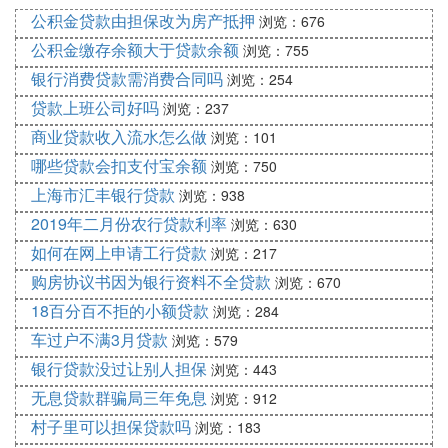
公积金贷款由担保改为房产抵押
浏览：676
公积金缴存余额大于贷款余额
浏览：755
银行消费贷款需消费合同吗
浏览：254
贷款上班公司好吗
浏览：237
商业贷款收入流水怎么做
浏览：101
哪些贷款会扣支付宝余额
浏览：750
上海市汇丰银行贷款
浏览：938
2019年二月份农行贷款利率
浏览：630
如何在网上申请工行贷款
浏览：217
购房协议书因为银行资料不全贷款
浏览：670
18百分百不拒的小额贷款
浏览：284
车过户不满3月贷款
浏览：579
银行贷款没过让别人担保
浏览：443
无息贷款群骗局三年免息
浏览：912
村子里可以担保贷款吗
浏览：183