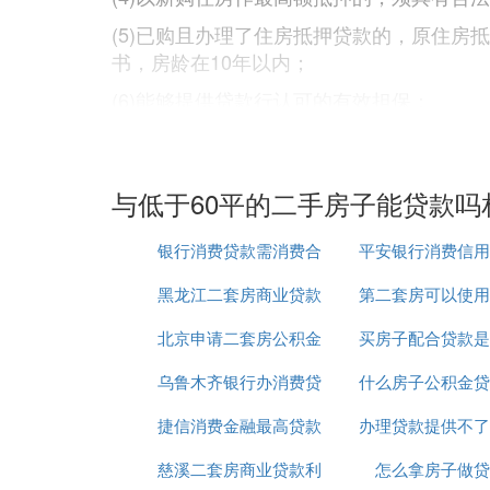
(5)已购且办理了住房抵押贷款的，原住房
书，房龄在10年以内；
(6)能够提供贷款行认可的有效担保；
(7)贷款银行规定的其他条件。
(3)低于60平的二手房子能贷款吗扩展阅读
与低于60平的二手房子能贷款吗
房屋二次贷款必须同时具备以下条件：
银行消费贷款需消费合
平安银行消费信用
1、用于二次抵押贷款的房屋应为市场发展
黑龙江二套房商业贷款
同吗
第二套房可以使用
利率
2、用于个人房屋二次抵押贷款的房屋必须是
北京申请二套房公积金
新政策
买房子配合贷款是
公积金贷款吗
3、房屋是使用中国银行抵押贷款所购买的一
4、房屋抵押登记已办妥，且我行是房屋的抵
乌鲁木齐银行办消费贷
贷款
什么房子公积金贷
5、房屋已办理保险，且保险单正本由中国银
捷信消费金融最高贷款
款
办理贷款提供不了
房
6、房屋所处位置优越，交通便利，配套设
慈溪二套房商业贷款利
20万
怎么拿房子做贷
用途