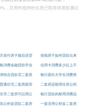
0%，且用作抵押的住房已取得房屋权属证
方首付房子婚后还贷
按揭房子如何贷款出来
银消费金融贷款学业
款
信用卡消费多少以上不
津组合贷款买二套房
是不用利息吗
银行面向大学生消费类
能抵押贷款
普通住宅二套房能否
首付
二套房还能用住房公积
贷款
京市二套房可以用公
公积金贷款
银行贷款的耐用消费品
金贷款
岛公积金贷款二套房
积金贷款吗
一套没用公积金二套房