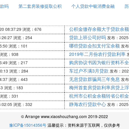
款吗
第二套房装修提取公积
个人贷款中银消费金融
历
确定，原则上与原房屋抵押贷款的币种一致。申请外币贷
金贷款吗
有限公司官网
公积金缴存余额大于贷款余额
0 08:37:29
浏览：676
本金余额。
贷款上班公司好吗
:26:27
浏览：254
发布：2025-1
时的评估价相比较，取两者中的低者。以住房抵押的二次贷
哪些贷款会扣支付宝余额
5:50
浏览：101
发布：
2019年二月份农行贷款利率
浏览：938
发
购房协议书因为银行资料不全
6:49
浏览：217
确定，用于个人消费类贷款最长不超过5年，用于个人经
车过户不满3月贷款
0:13
浏览：284
发布：2025-
无息贷款群骗局三年免息
4:37
浏览：443
发布：
梅州首套房贷款利率房贷上浮
43
浏览：183
杭州市公积金余额转省公积金
率。外币贷款执行中国银行规定的同档次外汇贷款利率。
浏览：331
，遇法定利率调整，于次年1月1日开始执行新的利率。
静海农行贷款中心
:02:05
浏览：332
发布：2025-1
© Arrange www.xiaoshouzhang.com 2019-2022
豫ICP备15014356号
温馨提示：资料来源于互联网，仅供参考
可以做抵押贷款。