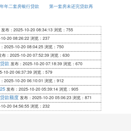
年年二套房银行贷款
首付多少
第一套房未还完贷款再
公积金贷款
款的借款人必须具有外汇还款来源。
利率多少钱
买第二套房吗
发布：2025-10-20 08:34:13
浏览：755
0-20 08:26:22
浏览：237
款抵押率最高不超过70%;以商业用房抵押
2025-10-20 08:04:25
浏览：750
布：2025-10-20 07:52:39
浏览：630
贷款
发布：2025-10-20 07:18:39
浏览：670
营类贷款最长不超过3年，并且贷款到期日不
10-20 06:37:39
浏览：579
2025-10-20 06:10:01
浏览：912
25
发布：2025-10-20 05:39:14
浏览：905
贷款额度
贷款期限在一年以内的，遇法定利率调整，
发布：2025-10-20 05:06:23
浏览：871
0-20 04:56:55
浏览：232