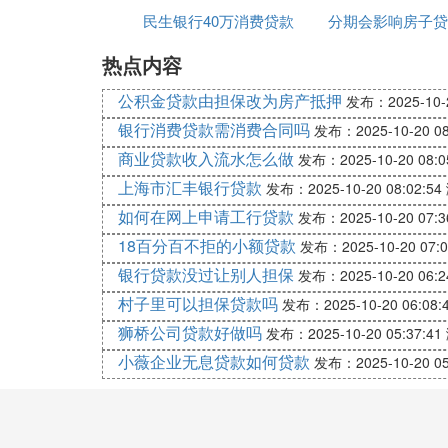
贷款币种：
民生银行40万消费贷款
率
分期会影响房子贷
二次抵押的贷款币种根据贷款的具体用途来
热点内容
贷款限额：
公积金贷款由担保改为房产抵押
发布：2025-10-2
1、贷款额度=房屋价值*抵押率-原贷款的
银行消费贷款需消费合同吗
发布：2025-10-20 08
2、房屋价值以房屋的原购买价和二次抵押
商业贷款收入流水怎么做
发布：2025-10-20 08:0
的二次贷款抵押率最高不超过50%。
上海市汇丰银行贷款
发布：2025-10-20 08:02:54
贷款期限：
如何在网上申请工行贷款
发布：2025-10-20 07:3
二次抵押贷款的期限根据贷款的具体用途来
18百分百不拒的小额贷款
发布：2025-10-20 07:0
超过第一次抵押贷款的到期日。
银行贷款没过让别人担保
发布：2025-10-20 06:2
贷款利率：
村子里可以担保贷款吗
发布：2025-10-20 06:08:
狮桥公司贷款好做吗
执行中国人民银行规定的同档次商业贷款利
发布：2025-10-20 05:37:41
按原合同利率计息;贷款期限在一年以上的
小薇企业无息贷款如何贷款
发布：2025-10-20 05
Ⅳ 房子不足60平能做抵押贷款吗
房子不足60平，满足抵押贷款的条件，就