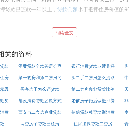
抵押贷款已还款一年以上，
贷款余额
小于抵押住房价值的6
阅读全文
：
相关的资料
贷款
消费贷款全款买房会查
银行消费贷款业绩良好
男
潜力较大的优质住房和商业用房;
住房
第一套房和第二套房的
吗
买二手二套房怎么提取
简报
中
现房;
意思
买完房子怎么还贷款
贷款
第二套房商业贷款比例
公积金贷款吗
天
手房;
押权人;
款买
邮政消费贷款还款方式
婚前房子婚后做抵押贷
非
行执管;
消费
西安市二套房商业贷款
捷信贷款教育培训消费
款
南
施齐全，具有较大的升值潜力。
款
两套房子贷款已还清
政策
住房按揭贷款二套房
凭证怎么弄
青