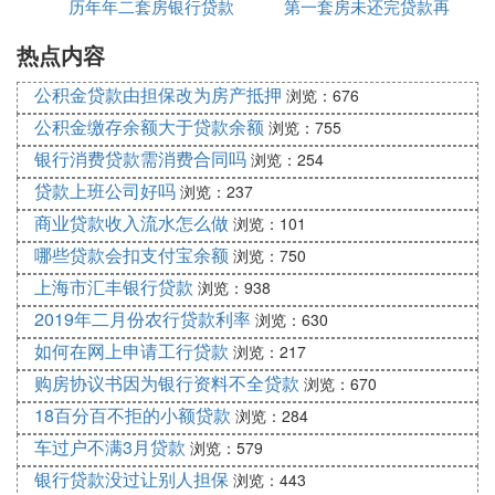
单、与银行签订《借款合同》、《抵押合同》等有关
历年年二套房银行贷款
金贷款吗
第一套房未还完贷款再
有限公司官网
法律性文件，并办理公证手续（如果买房者已婚，需
热点内容
利率多少钱
买第二套房吗
夫妻双方一起前来）。
如果夫妻双方或其中一方不能亲自前来签订合同，需
公积金贷款由担保改为房产抵押
浏览：676
授权委托另一方或第三方代为办理贷款相关手续。授
公积金缴存余额大于贷款余额
浏览：755
权委托书需经公证，且受托人有转委托权。
银行消费贷款需消费合同吗
浏览：254
注意：办理二手房贷款很大程度上是一种程序化的过
贷款上班公司好吗
浏览：237
程，银行对于二手房贷款的流程作出了明确的规定，
商业贷款收入流水怎么做
购房者按照银行的要求办理即可。但是，也不能保证
浏览：101
银行在办理二手房贷款过程中不会损害购房者的利
哪些贷款会扣支付宝余额
浏览：750
益，比如在贷款合同中加入一些不合理的条款。
上海市汇丰银行贷款
浏览：938
2019年二月份农行贷款利率
浏览：630
如何在网上申请工行贷款
浏览：217
购房协议书因为银行资料不全贷款
浏览：670
18百分百不拒的小额贷款
浏览：284
车过户不满3月贷款
浏览：579
银行贷款没过让别人担保
浏览：443