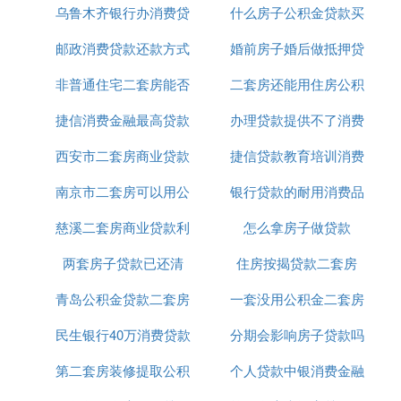
9、
贷款担保
费贷款额×1%担保公司
乌鲁木齐银行办消费贷
首付
什么房子公积金贷款买
贷款
10、评估费评估值×0.5%评估公司
11、中介费：各个中介公司收费标准不同，以中介收
邮政消费贷款还款方式
款
婚前房子婚后做抵押贷
房
费为准
非普通住宅二套房能否
二套房还能用住房公积
款
三、办理二手房按揭贷款的流程：
（1）买卖双方签订购房合同并支付首付款后，到银
捷信消费金融最高贷款
公积金贷款
办理贷款提供不了消费
金贷款
行提出贷款申请。填写贷款申请表（如果您已婚，请
西安市二套房商业贷款
20万
捷信贷款教育培训消费
用途
夫妻双方一起前来），中心工作人员经过审批通过
后，出具《贷款承诺书》，作为购房者办理贷款手续
南京市二套房可以用公
政策
银行贷款的耐用消费品
凭证怎么弄
的依据。
（2）凭身份证原件领借款合同的贷款支付凭证回
慈溪二套房商业贷款利
积金贷款吗
怎么拿房子做贷款
单，所需经过的流程为：受理柜（受理贷款申请）
两套房子贷款已还清
率
住房按揭贷款二套房
——保险柜（办理保险）——签约柜（签订借款合
同）——公证柜（办理合同公证）——签约柜（领取
青岛公积金贷款二套房
一套没用公积金二套房
贷款合同）。
民生银行40万消费贷款
首付多少
分期会影响房子贷款吗
公积金贷款
（3）在取得《贷款承诺书》并就所抵押的房屋办理
保险后，即可持上述资料及《贷款承诺书》、拟用于
第二套房装修提取公积
个人贷款中银消费金融
还款的建行储蓄存折和储蓄卡或建行信用卡、保险