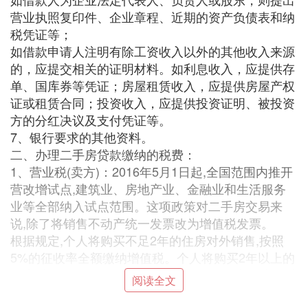
营业执照复印件、企业章程、近期的资产负债表和纳
税凭证等；
如借款申请人注明有除工资收入以外的其他收入来源
的，应提交相关的证明材料。如利息收入，应提供存
单、国库券等凭证；房屋租赁收入，应提供房屋产权
证或租赁合同；投资收入，应提供投资证明、被投资
方的分红决议及支付凭证等。
7、银行要求的其他资料。
二、办理二手房贷款缴纳的税费：
1、营业税(卖方)：2016年5月1日起,全国范围内推开
营改增试点,建筑业、房地产业、金融业和生活服务
业等全部纳入试点范围。这项政策对二手房交易来
说,除了将销售不动产统一发票改为增值税发票。
根据规定,个人将购买不足2年的住房对外销售,按照
5%的征收率全额缴纳增值税。个人将购买2年以上的
住房对外销售,免征增值税(北上广深除外);北上广深地
阅读全文
区个人购买2年以上的非普通住房对外销售的,以销售