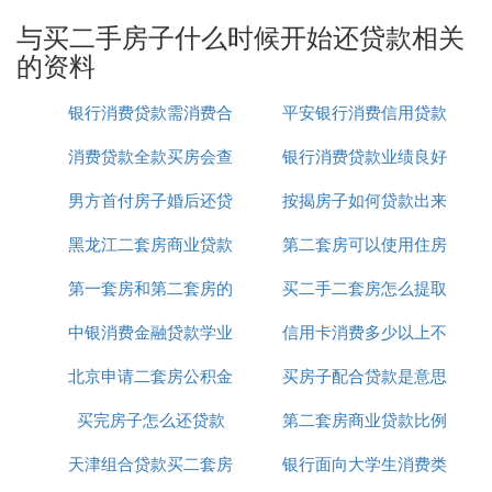
收入减去购买住房价款后的差额按照5%的征收率缴
纳增值税,若购买2年以上的普通住房对外销售的,免征
与买二手房子什么时候开始还贷款相关
增值税。
的资料
2、个人所得税：所购房屋不满五年上市交易时收
取，有两种方式，①税率20%，按财产转让所得(本
银行消费贷款需消费合
平安银行消费信用贷款
次交易价格-房屋原价-原缴纳契税-本次缴纳营业税-
消费贷款全款买房会查
同吗
银行消费贷款业绩良好
利率
合理费用)计征;②未能提供原购房发票的按已成交价
格的1%征收。卖方承担
男方首付房子婚后还贷
吗
按揭房子如何贷款出来
简报
3、契税：普通住宅1.5%，非普通住宅按买价征收
黑龙江二套房商业贷款
款
第二套房可以使用住房
3%由买方承担;4、交易费：6元/平米，双方各付一
半;
第一套房和第二套房的
新政策
买二手二套房怎么提取
公积金贷款吗
5、印花税：税率1‰，按正常交易成交价格计征，交
易双方各承担一半。6、登记费：普通二手房住宅类
中银消费金融贷款学业
贷款
信用卡消费多少以上不
公积金贷款吗
为80元/套，买方承担。
北京申请二套房公积金
是不用利息吗
买房子配合贷款是意思
能抵押贷款
7、土地收益金(代收)：房改房、经济适用房、安居工
程房买卖过户时收取，按房屋正常成交价的2%计
买完房子怎么还贷款
贷款
第二套房商业贷款比例
征。卖方承担。
天津组合贷款买二套房
银行面向大学生消费类
8、核档费：50元/宗。