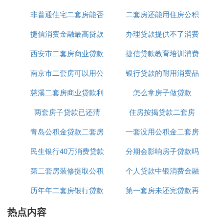
四、与信用卡产品的对比
非普通住宅二套房能否
二套房还能用住房公积
款
相较于中邮旗下的信用卡产品，网贷类产品的申
请门槛更低，下款几率更高。信用卡的申请审核
捷信消费金融最高贷款
公积金贷款
办理贷款提供不了消费
金贷款
机制较为严格，对于资质较差的申请人，拒卡几
西安市二套房商业贷款
20万
捷信贷款教育培训消费
用途
率较大。
综上所述，中邮贷款相对较好申请，只需提供简单的
南京市二套房可以用公
政策
银行贷款的耐用消费品
凭证怎么弄
个人资料即可。但请注意，尽管申请门槛较低，仍需
慈溪二套房商业贷款利
积金贷款吗
怎么拿房子做贷款
根据自身实际情况合理借贷，避免过度负债。
两套房子贷款已还清
率
住房按揭贷款二套房
❸ 中邮消费邮你贷好下款吗 邮你贷上征信
青岛公积金贷款二套房
一套没用公积金二套房
吗
民生银行40万消费贷款
首付多少
分期会影响房子贷款吗
公积金贷款
。
中邮消费邮你贷相对容易下款，且邮你贷上征信
第二套房装修提取公积
个人贷款中银消费金融
一、中邮消费邮你贷好下款吗？
：只要申请人年满18周岁，个人信
申请门槛低
历年年二套房银行贷款
金贷款吗
第一套房未还完贷款再
有限公司官网
用良好（没有严重的贷款逾期记录），在中邮消
热点内容
利率多少钱
买第二套房吗
费金融没有异常记录，且拥有稳定收入2000元