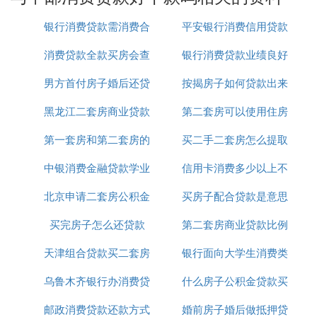
。其申请条件主要如下：
中邮贷款相对较好申请
一、申请门槛较低
银行消费贷款需消费合
平安银行消费信用贷款
中邮贷款作为中邮消费金融公司旗下的网贷类贷
消费贷款全款买房会查
同吗
银行消费贷款业绩良好
利率
款产品，其申请门槛相对较低，主要是为了吸引
男方首付房子婚后还贷
吗
按揭房子如何贷款出来
简报
更多用户，包括一些资质不太好的申请者或在校
大学生。
黑龙江二套房商业贷款
款
第二套房可以使用住房
二、所需申请资料简单
第一套房和第二套房的
新政策
买二手二套房怎么提取
公积金贷款吗
申请者只需提供
和
即可进行申请，
身份证
银行卡
中银消费金融贷款学业
贷款
信用卡消费多少以上不
公积金贷款吗
无需繁琐的资料准备过程。
北京申请二套房公积金
是不用利息吗
买房子配合贷款是意思
能抵押贷款
三、关于中邮消费金融公司与邮政银行的关系
中邮消费金融公司虽由邮政银行进行管理，但并
买完房子怎么还贷款
贷款
第二套房商业贷款比例
不属于邮政银行本身。它是由中国邮政储蓄银行
天津组合贷款买二套房
银行面向大学生消费类
等7家企业共同合并重建的，具有多元的股权结
构，涵盖国资、外资和民资等多种经济成分，其
乌鲁木齐银行办消费贷
首付
什么房子公积金贷款买
贷款
中邮政银行是中邮消费金融的控股股东。
邮政消费贷款还款方式
款
婚前房子婚后做抵押贷
房