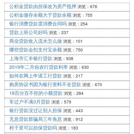
以上，就可以凭借身份证申请。
公积金贷款由担保改为房产抵押
浏览：676
：只要提供的个人资料真实、有
通过率相对较高
公积金缴存余额大于贷款余额
浏览：755
效，那么通过审批的难度并不大。因此，从申请
银行消费贷款需消费合同吗
浏览：254
门槛和通过率来看，中邮消费邮你贷相对容易下
贷款上班公司好吗
浏览：237
款。
商业贷款收入流水怎么做
浏览：101
二、邮你贷是否上征信？
哪些贷款会扣支付宝余额
浏览：750
：邮你贷是中邮消费金融的网络贷款产
会上征信
上海市汇丰银行贷款
浏览：938
品，而中邮消费金融是由邮储银行成立的，具有
2019年二月份农行贷款利率
浏览：630
银行背景。因此，邮你贷的贷款记录和逾期记录
如何在网上申请工行贷款
浏览：217
都会上报到央行征信系统。
购房协议书因为银行资料不全贷款
浏览：670
：一旦邮你贷出现逾期还款，就会
逾期影响征信
18百分百不拒的小额贷款
浏览：284
对申请人的央行征信记录产生负面影响，可能影
响到未来的贷款审批和信用卡申请等金融活动。
车过户不满3月贷款
浏览：579
银行贷款没过让别人担保
浏览：443
综上所述，中邮消费邮你贷相对容易下款，但申请人
无息贷款群骗局三年免息
需要确保提供的资料真实有效。同时，由于邮你贷会
浏览：912
上征信，因此申请人需要谨慎对待还款责任，避免逾
村子里可以担保贷款吗
浏览：183