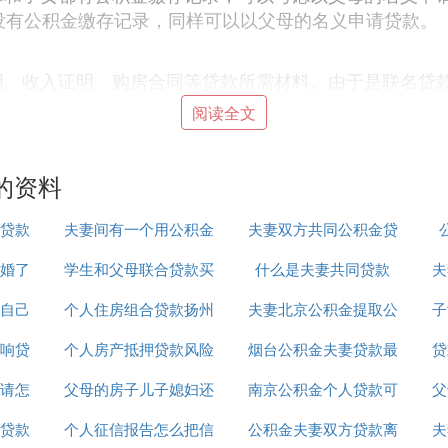
没有公积金缴存记录，同样可以以父母的名义申请贷款。
明、收入证明、购房合同等贷款所需材料。由于是联名贷
阅读全文
贷款申请，并填写相关表格。银行或公积金管理中心会对
的资料
实际由子女居住，可考虑在贷款还清后将房屋过户到子女
贷款
夫妻间有一个用公积金
夫妻双方共同公积金贷
婚了
学生和父母联合贷款买
贷款
什么是夫妻共同贷款
款买房怎么扣
夫
自己
个人住房组合贷款扬州
房
夫妻北京公积金提取公
子
办理组合贷款，即同时申请公积金贷款和商业贷款。这样
响贷
吗
个人房产抵押贷款风险
烟台公积金夫妻贷款最
积金贷款
贷
请怎
父母的房子儿子媳妇还
提示
南京公积金个人贷款可
高额度
父
和义务，避免后续产生纠纷。
贷款
个人征信报告怎么把信
贷款离婚
公积金夫妻双方贷款离
以贷多少年
夫
录。