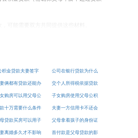
款，可能需要双方共同提供这些材料。
贷款申请进行审核，包括评估贷款人的信用
名下。过户时需办理相关手续，并缴纳相应
公积金贷款夫妻签字
公司在银行贷款为什么
妻俩都有贷款还能办
交个人所得税依据贷款
要夫妻双方签字
女购房可以用父母公
房贷吗
子女购房使用父母公积
既能享受公积金贷款的优惠利率，又能满足
款十万需要什么条件
积金贷款么
夫妻一方信用卡不还会
金贷款
母贷款买房可以用子
个人向银行
父母拿着孩子的身份证
影响另一方贷款吗
妻离婚多久才不影响
女的公积金还款吗
首付款是父母贷款的影
可以办贷款吗