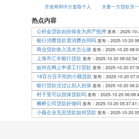
过户时需咨询专业律师或中介机构，确
开发商和中介套取个人
吗
夫妻一方贷款另一
夫妻双方
Ⅳ 与父母联名买房需要一些什么样
热点内容
银行贷款
贷
父母一方和
公积金贷款由担保改为房产抵押
发布：2025-10-2
未成年子女
银行消费贷款需消费合同吗
发布：2025-10-20 08
联名购房的法律问题
商业贷款收入流水怎么做
发布：2025-10-20 08:0
上海市汇丰银行贷款
发布：2025-10-20 08:02:54
近年来父母一方和
如何在网上申请工行贷款
发布：2025-10-20 07:3
未成年子女
联名购房的日益增多，在发放该类贷款时需
18百分百不拒的小额贷款
发布：2025-10-20 07:0
银行贷款没过让别人担保
发布：2025-10-20 06:2
1、未成年人的概念。未成年人是指18周岁
村子里可以担保贷款吗
发布：2025-10-20 06:08:
民事行为能力
狮桥公司贷款好做吗
发布：2025-10-20 05:37:41
，不能进行购房、申请贷款、办理抵押等民事
小薇企业无息贷款如何贷款
发布：2025-10-20 05
劳动收入
为主要生活来源的，视为具有完全的
民事行为能力
，可以进行上述民事行为。在实践操作中该