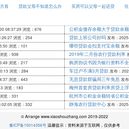
保手续合法合规。
方首
贷款父母不知道怎么办
用卡贷款信息给去掉
买房可以父母一起还贷
婚怎么办
住
的限制要求和条件
款吗
公积金缴存余额大于贷款余额
0 08:37:29
浏览：676
贷款上班公司好吗
:26:27
浏览：254
发布：2025-1
哪些贷款会扣支付宝余额
5:50
浏览：101
发布：
2019年二月份农行贷款利率
浏览：938
发
购房协议书因为银行资料不全
6:49
浏览：217
要注意以下问题。
车过户不满3月贷款
0:13
浏览：284
发布：2025-
无息贷款群骗局三年免息
4:37
浏览：443
发布：
以下的人，不具备完全的
梅州首套房贷款利率房贷上浮
43
浏览：183
杭州市公积金余额转省公积金
浏览：331
行为，但16周岁以上18周岁以下，以自己的
静海农行贷款中心
:02:05
浏览：332
发布：2025-1
© Arrange www.xiaoshouzhang.com 2019-2022
豫ICP备15014356号
温馨提示：资料来源于互联网，仅供参考
种情形比较少见，如遇到该问题应当慎重对待，原则上不