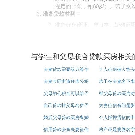
规定的上限，如60岁）。若子女
：
准备贷款材料
准备好身份证、户口本、婚姻证
：
办理贷款手续
前往银行或公积金管理中心提交
记录、收入状况等。
与学生和父母联合贷款买房相关
：
考虑过户问题
若贷款以父母名义申请，但房屋
夫妻贷款需要双方签字
个人征信被人拿去
的税费。
夫妻共同申请住房公积
吗
房子在夫妻名下离
了咋办
：
利用组合贷款
父母的公积金可以给子
金贷款
帮父母贷款买房对
如何贷款
若公积金贷款额度不够，可考虑
购房资金的需求。
自己贷款挂父母名房子
女贷款吗
夫妻征信有问题影
买房有何影响
：
注意事项
婚后父母贷款买房离婚
是父母的吗
个人抵押贷款的申
款OK
在办理联名贷款时，需明确双方的权利
信用贷款会查夫妻征信
后
房产证是婆婆名字
么写
贷款期间应按时还款，以免影响信用记