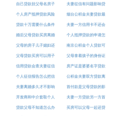
5、资信证明：包括学历证，其他房产，银行流水，
自己贷款挂父母名房子
积金贷款么
夫妻征信有问题影响贷
金贷款
大额存单等
个人房产抵押贷款风险
是父母的吗
烟台公积金夫妻贷款最
款OK
6、如果借款人为企业法人的还必须提供经年检的营
业执照、税务登记证、组织机构代码证、企业章程、
贷款十万需要什么条件
提示
夫妻一方信用卡不还会
高额度
财务报表。
婚后父母贷款买房离婚
个人向银行
个人抵押贷款的申请怎
影响另一方贷款吗
四、特殊情况
父母的房子儿子媳妇还
后
南京公积金个人贷款可
么写
外籍人士购房所需资料：
父母贷款买房可以用子
贷款离婚
父母拿着孩子的身份证
以贷多少年
台湾人-------大陆往来通行证（台胞证）、户籍藤本
（可证明婚姻状况）、在京购房审批表、抵押公证书
信用贷款会查夫妻征信
女的公积金还款吗
房产证是婆婆名字贷款
可以办贷款吗
（委托办理后期领房本及抵押登记）
个人征信报告怎么把信
吗
公积金夫妻双方贷款离
夫妻双方
香港人-------香港身份证、结婚证、抵押公证书（委
托办理后期领房本及抵押登记） 韩国人--------护照中
夫妻离婚多久才不影响
用卡贷款信息给去掉
首付款是父母贷款的影
婚怎么办
文翻译公证、名字中文翻译公证、户口本中文翻译公
开发商和中介套取个人
征信公积金贷款
夫妻一方贷款另一方首
响房贷吗
证（可证明婚姻状况）、抵押公证书（委托办理后期
领房本及抵押登记）
贷款父母不知道怎么办
银行贷款
买房可以父母一起还贷
贷
其他国籍------护照中文翻译公证、名字中文翻译公