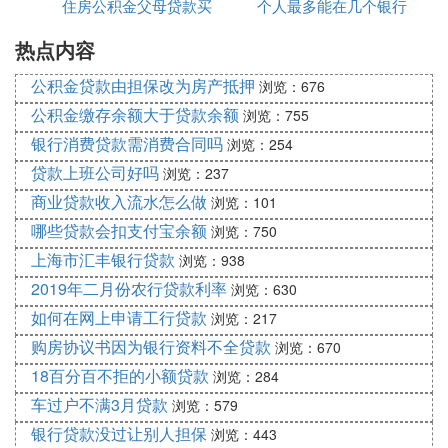
住房公积金父母贷款买
个人最多能在几个银行
款吗
证、结婚证中文翻译公证、抵押公证书（委托办理后
期领房本及抵押登记）
热点内容
房吗
贷款
2. 贷款买房子户主写父母名字可以吗
公积金贷款由担保改为房产抵押
浏览：676
公积金缴存余额大于贷款余额
浏览：755
肯定还有其他内情
银行消费贷款需消费合同吗
浏览：254
你不说出来，可能会有其他结果
贷款上班公司好吗
浏览：237
就你的问题来说，当然是可以的啊，写你父母的名
字，就是你父母的房子，以后给你的话，要交税的
商业贷款收入流水怎么做
浏览：101
哪些贷款会扣支付宝余额
浏览：750
3. 房产证是爸妈的,房贷又是自己还,这房子
上海市汇丰银行贷款
浏览：938
算谁的,还能不能分另外一个人
2019年二月份农行贷款利率
浏览：630
如何在网上申请工行贷款
房产证上写的你父母的名字，那房子肯定是你父母的
浏览：217
了，法律上肯定是这么规定的。如果房贷是你自己在
购房协议书因为银行资料不全贷款
浏览：670
还，你就应该把缴费的凭证放好，以后可以证明房子
18百分百不拒的小额贷款
浏览：284
你也有一份。至于其他人是没有资格要求分房子的。
车过户不满3月贷款
浏览：579
我是这么理解的。
银行贷款没过让别人担保
浏览：443