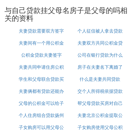
（如申请人与配偶不属于同一户口的需另附婚姻关系
证明）。
与自己贷款挂父母名房子是父母的吗相
关的资料
2、购房协议书正本。
3、房价20%或以上预付款收据原件及复印件各1份。
夫妻贷款需要双方签字
个人征信被人拿去贷款
4、申请人家庭收入证明材料和有关资产证明等，包
夫妻间有一个用公积金
吗
夫妻双方共同公积金贷
了咋办
括工资单、个人所得税纳税单、单位开具的收入证
明、银行存单等。
公积金贷款夫妻签字
贷款
公司在银行贷款为什么
款买房怎么扣
5、开发商的收款帐号1份。
夫妻共同申请住房公积
房子在夫妻名下离婚了
要夫妻双方签字
三、借款人应提供的材料
学生和父母联合贷款买
金贷款
什么是夫妻共同贷款
如何贷款
1、夫妻双方身份证、户口本/外地人需暂住证和户口
夫妻俩都有贷款还能办
房
交个人所得税依据贷款
本
父母的公积金可以给子
房贷吗
帮父母贷款买房对自己
2、结婚证/离婚证或法院判决书/单身证明2份
3、收入证明（银行指定格式）
个人住房组合贷款扬州
女贷款吗
夫妻北京公积金提取公
买房有何影响吗
4、所在单位的营业执照副本复印件（加盖公章）
子女购房可以用父母公
子女购房使用父母公积
积金贷款