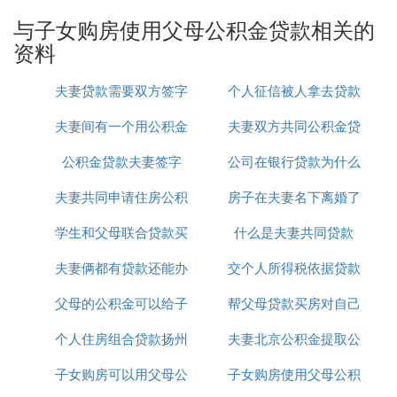
子女买房可以用父母的公积金贷款，但需要满足一定
与子女购房使用父母公积金贷款相关的
。具体来说：
条件
资料
：若未婚子女与父母共
未婚子女与父母共同购房
夫妻贷款需要双方签字
个人征信被人拿去贷款
同生活并购买普通自住住房，父母可以提取本人
公积金账户余额用于购房。
夫妻间有一个用公积金
吗
夫妻双方共同公积金贷
了咋办
：子女贷款购
子女贷款购房，父母参与共同还款
公积金贷款夫妻签字
贷款
公司在银行贷款为什么
款买房怎么扣
房时，若父母参与共同还款，可按公积金还贷提
取方式提取公积金，这包括提取首付以及每年提
夫妻共同申请住房公积
房子在夫妻名下离婚了
要夫妻双方签字
取公积金还贷本息。
：
条件限制
学生和父母联合贷款买
金贷款
什么是夫妻共同贷款
如何贷款
必须提供直属亲戚关系的证明文件，如户
夫妻俩都有贷款还能办
房
交个人所得税依据贷款
口簿。
公积金提取人与房屋买受人必须在同一户
父母的公积金可以给子
房贷吗
帮父母贷款买房对自己
籍本下，若子女户籍本单独立户，则不能
个人住房组合贷款扬州
女贷款吗
夫妻北京公积金提取公
买房有何影响吗
提取公积金。
借款人家庭需满足购房提取公积金的其他
子女购房可以用父母公
子女购房使用父母公积
积金贷款
条件，如购买本市具有所有权的自住住