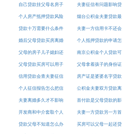
房，以及申请公积金贷款前连续正常缴存
自己贷款挂父母名房子
积金贷款么
夫妻征信有问题影响贷
金贷款
住房公积金等。
个人房产抵押贷款风险
是父母的吗
烟台公积金夫妻贷款最
款OK
： 根据《住房公积金管理条例》第二十四
法律依据
贷款十万需要什么条件
提示
夫妻一方信用卡不还会
高额度
条，职工在购买、建造、翻建、大修自住住房等情形
下，可以提取职工住房公积金账户内的存储余额。这
婚后父母贷款买房离婚
个人向银行
个人抵押贷款的申请怎
影响另一方贷款吗
为子女使用父母公积金购房提供了法律基础。
父母的房子儿子媳妇还
后
南京公积金个人贷款可
么写
请注意，以上信息仅供参考，具体操作时还需咨询当
地公积金管理中心或相关金融机构，以确保符合当地
父母贷款买房可以用子
贷款离婚
父母拿着孩子的身份证
以贷多少年
政策和规定。
信用贷款会查夫妻征信
女的公积金还款吗
房产证是婆婆名字贷款
可以办贷款吗
③ 子女买房用父母公积金贷款可以吗
个人征信报告怎么把信
吗
公积金夫妻双方贷款离
夫妻双方
子女买房可以使用父母的公积金贷款，但有一定条件
夫妻离婚多久才不影响
用卡贷款信息给去掉
首付款是父母贷款的影
婚怎么办
：
和限制
开发商和中介套取个人
征信公积金贷款
夫妻一方贷款另一方首
响房贷吗
：
主贷人及共同借款人条件
贷款父母不知道怎么办
银行贷款
买房可以父母一起还贷
贷
主贷人必须上房产证。
共同借款人必须是主贷人的配偶或同户一