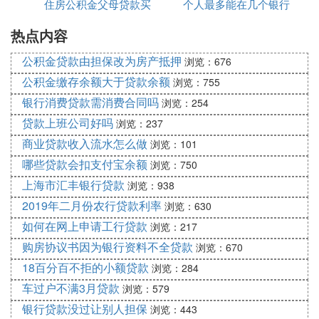
住房公积金父母贷款买
个人最多能在几个银行
款吗
年以上的直系亲属，这意味着父母可以作
为共同借款人帮助子女申请公积金贷款。
热点内容
房吗
贷款
：
公积金缴存及债务要求
公积金贷款由担保改为房产抵押
浏览：676
申请公积金贷款前6个月需连续正常缴存住
公积金缴存余额大于贷款余额
浏览：755
房公积金。
银行消费贷款需消费合同吗
浏览：254
借款人家庭没有尚未还清的住房公积金债
贷款上班公司好吗
浏览：237
务。
商业贷款收入流水怎么做
浏览：101
：
贷款限额
哪些贷款会扣支付宝余额
浏览：750
贷款额度不高于借款人、配偶和共同借款
上海市汇丰银行贷款
浏览：938
人各自住房公积金账户储存余额的倍数。
2019年二月份农行贷款利率
浏览：630
贷款额度同时受到房屋总价款比例、还款
如何在网上申请工行贷款
能力以及当地规定的最高贷款额度的限
浏览：217
制。
购房协议书因为银行资料不全贷款
浏览：670
：
其他注意事项
18百分百不拒的小额贷款
浏览：284
购房时如果未申请公积金贷款，可在房产
车过户不满3月贷款
浏览：579
证发证日后的6个月内凭相关材料办理住房
银行贷款没过让别人担保
浏览：443