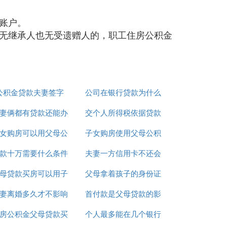
账户。
无继承人也无受遗赠人的，职工住房公积金
公积金贷款夫妻签字
公司在银行贷款为什么
妻俩都有贷款还能办
交个人所得税依据贷款
要夫妻双方签字
女购房可以用父母公
房贷吗
子女购房使用父母公积
款十万需要什么条件
积金贷款么
夫妻一方信用卡不还会
金贷款
母贷款买房可以用子
个人向银行
父母拿着孩子的身份证
影响另一方贷款吗
妻离婚多久才不影响
女的公积金还款吗
首付款是父母贷款的影
可以办贷款吗
房公积金父母贷款买
征信公积金贷款
个人最多能在几个银行
响房贷吗