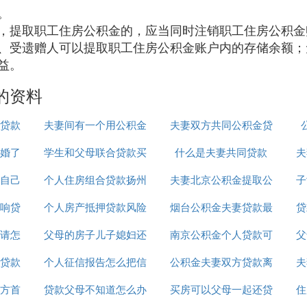
。
，提取职工住房公积金的，应当同时注销职工住房公积金
、受遗赠人可以提取职工住房公积金账户内的存储余额；
益。
的资料
贷款
夫妻间有一个用公积金
夫妻双方共同公积金贷
婚了
学生和父母联合贷款买
贷款
什么是夫妻共同贷款
款买房怎么扣
夫
自己
个人住房组合贷款扬州
房
夫妻北京公积金提取公
子
响贷
吗
个人房产抵押贷款风险
烟台公积金夫妻贷款最
积金贷款
贷
请怎
父母的房子儿子媳妇还
提示
南京公积金个人贷款可
高额度
父
贷款
个人征信报告怎么把信
贷款离婚
公积金夫妻双方贷款离
以贷多少年
夫
方首
贷款父母不知道怎么办
用卡贷款信息给去掉
买房可以父母一起还贷
婚怎么办
住