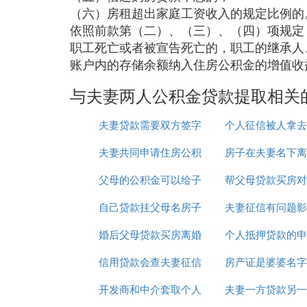
（六）房租超出家庭工资收入的规定比例的
依照前款第（二）、（三）、（四）项规定
职工死亡或者被宣告死亡的，职工的继承人
账户内的存储余额纳入住房公积金的增值收
与夫妻两人公积金贷款提取相关
夫妻贷款需要双方签字
个人征信被人拿去
夫妻共同申请住房公积
吗
房子在夫妻名下离
了咋办
父母的公积金可以给子
金贷款
帮父母贷款买房对
如何贷款
自己贷款挂父母名房子
女贷款吗
夫妻征信有问题影
买房有何影响
婚后父母贷款买房离婚
是父母的吗
个人抵押贷款的申
款OK
信用贷款会查夫妻征信
后
房产证是婆婆名字
么写
开发商和中介套取个人
吗
夫妻一方贷款另一
夫妻双方