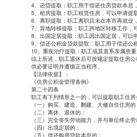
4、还贷提取：职工用于偿还住房贷款本息
5、租房提取：职工租赁住房，可以申请提
6、离职提取：职工离职且未在本市再就业
7、异地转移提取：职工跨地区转移工作，
8、出国定居提取：职工因出国定居，可以
9、偿还公积金贷款提取：职工用于偿还公
10、重疾治疗提取：职工或其直系亲属患
综上所述，职工退休后可按规定提取住房公
供必要证明并遵循正当程序。
【法律依据】：
《住房公积金管理条例》
第二十四条
职工有下列情形之一的，可以提取职工住房
（一）购买、建造、翻建、大修自住住房的
（二）离休、退休的；
（三）完全丧失劳动能力，并与单位终止劳
（四）出境定居的；
（五）偿还购房贷款本息的；