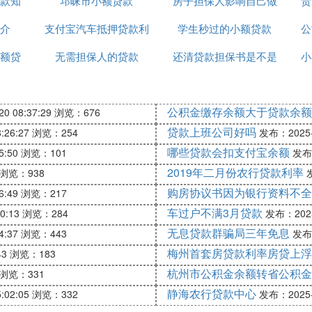
款知
邛崃市小额贷款
正规吗
房子担保人影响自己做
办理
贵
介
支付宝汽车抵押贷款利
学生秒过的小额贷款
贷款吗
公
额贷
无需担保人的贷款
息8厘
还清贷款担保书是不是
小
取回
公积金缴存余额大于贷款余额
0 08:37:29
浏览：676
贷款上班公司好吗
:26:27
浏览：254
发布：2025-1
哪些贷款会扣支付宝余额
5:50
浏览：101
发布：
2019年二月份农行贷款利率
浏览：938
发
购房协议书因为银行资料不全
6:49
浏览：217
车过户不满3月贷款
0:13
浏览：284
发布：2025-
无息贷款群骗局三年免息
4:37
浏览：443
发布：
梅州首套房贷款利率房贷上浮
43
浏览：183
杭州市公积金余额转省公积金
浏览：331
静海农行贷款中心
:02:05
浏览：332
发布：2025-1