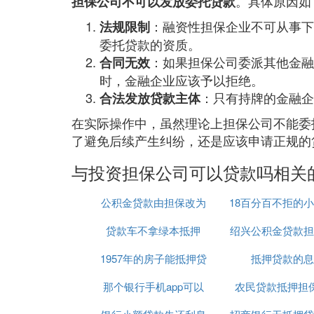
。具体原因如
担保公司不可以发放委托贷款
：融资性担保企业不可从事下
法规限制
委托贷款的资质。
：如果担保公司委派其他金融
合同无效
时，金融企业应该予以拒绝。
：只有持牌的金融企
合法发放贷款主体
在实际操作中，虽然理论上担保公司不能委
了避免后续产生纠纷，还是应该申请正规的
与投资担保公司可以贷款吗相关
公积金贷款由担保改为
18百分百不拒的
贷款车不拿绿本抵押
房产抵押
绍兴公积金贷款担
款
1957年的房子能抵押贷
抵押贷款的息
司
那个银行手机app可以
款吗
农民贷款抵押担