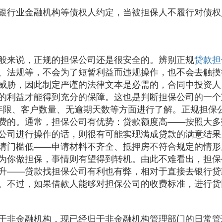
银行业金融机构等债权人约定，当被担保人不履行对债权
般来说，正规的担保公司还是很安全的。辨别正规
贷款担
、法规等，不会为了短暂利益而违规操作，也不会去触摸行
威胁，因此制定严谨的法律文本是必需的，合同中投资人
的利益才能得到充分的保障。这也是判断担保公司的一个
年限、客户数量、无逾期天数等方面进行了解。正规担保
费的。通常，担保公司有优势：贷款额度高——按照大多
保公司进行操作的话，则很有可能实现满成贷款的满意结
请门槛低——申请材料不齐全、抵押房不符合规定的情形
为你做担保，事情则有望得到转机。由此不难看出，担保
升——贷款找担保公司有利也有弊，相对于直接去银行贷
。不过，如果借款人能够对担保公司的收费标准，进行货
于非金融机构，现已经归于非金融机构管理部门的日常管