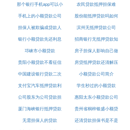
那个银行手机app可以小
农民贷款抵押担保难
手机上的小额贷款公司
额贷款
股份能抵押贷款吗如何
担保人被欺骗成贷款人
正规吗
滨州无抵押贷款公司
办理
银行小额贷款先还利息
招商银行无抵押贷款知
邛崃市小额贷款
到期付本金
房子担保人影响自己做
识介绍
贵阳小额贷款不看征信
房贷抵押贷款还清解压
贷款吗
中国建设银行贷款二次
小额贷款公司简介
支付宝汽车抵押贷款利
抵押利率是多少
学生秒过的小额贷款
公司股东为公司贷款担
息8厘
惠阳太东小额贷款公司
厦门海峡银行抵押贷款
保
贵州省桐梓银盛小额贷
电话
无需担保人的贷款
利息
还清贷款担保书是不是
款有限公司