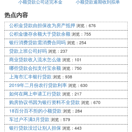
小额贷款公司还完本金
小额贷款逾期收到拟单
取回
热点内容
是什么意思
公积金贷款由担保改为房产抵押
浏览：676
公积金缴存余额大于贷款余额
浏览：755
银行消费贷款需消费合同吗
浏览：254
贷款上班公司好吗
浏览：237
商业贷款收入流水怎么做
浏览：101
哪些贷款会扣支付宝余额
浏览：750
上海市汇丰银行贷款
浏览：938
2019年二月份农行贷款利率
浏览：630
如何在网上申请工行贷款
浏览：217
购房协议书因为银行资料不全贷款
浏览：670
18百分百不拒的小额贷款
浏览：284
车过户不满3月贷款
浏览：579
银行贷款没过让别人担保
浏览：443