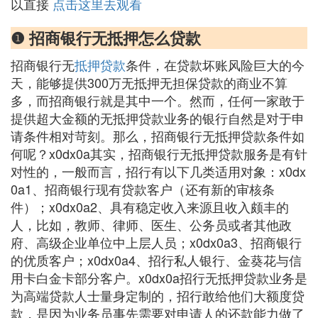
以直接
点击这里去观看
❶ 招商银行无抵押怎么贷款
招商银行无
抵押贷款
条件，在贷款坏账风险巨大的今
天，能够提供300万无抵押无担保贷款的商业不算
多，而招商银行就是其中一个。然而，任何一家敢于
提供超大金额的无抵押贷款业务的银行自然是对于申
请条件相对苛刻。那么，招商银行无抵押贷款条件如
何呢？x0dx0a其实，招商银行无抵押贷款服务是有针
对性的，一般而言，招行有以下几类适用对象：x0dx
0a1、招商银行现有贷款客户（还有新的审核条
件）；x0dx0a2、具有稳定收入来源且收入颇丰的
人，比如，教师、律师、医生、公务员或者其他政
府、高级企业单位中上层人员；x0dx0a3、招商银行
的优质客户；x0dx0a4、招行私人银行、金葵花与信
用卡白金卡部分客户。x0dx0a招行无抵押贷款业务是
为高端贷款人士量身定制的，招行敢给他们大额度贷
款，是因为业务员事先需要对申请人的还款能力做了