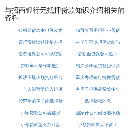
如果大家想要获得利息优惠，就要尽量做到以下几
与招商银行无抵押贷款知识介绍相关的
点：
资料
1、尽量提高自己的个人信用水平，平时要多刷信用
卡消费，并保持良好的借贷记录；
公积金贷款由担保改为
18百分百不拒的小额贷
2、在办理贷款的之前，尽量减轻自己的负债程度，
银行贷款没过让别人担
房产抵押
村子里可以担保贷款吗
款
保持轻装上阵的姿态；
3、平时选择银行办理业务时，尽量选择在招商银行
投资担保公司可以贷款
保
公积金贷款合同抵押
办理业务，争取成为他们的VIP客户；
4、拥有良好的职业和收入，并提供真实有效的工作
贷款车不拿绿本抵押
吗
绍兴公积金贷款担保公
证明、收入证明。
长沙正规小额贷款平台
重庆办理银行抵押贷款
司
另外，招行还有一些类似无抵押贷款的业务，比如消
费易。消费易不需要大家提供任何担保与抵押，主要
一个人能重复给人担保
有房子担保能贷款多少
公司
帮助大家刷卡消费、在线支付等。消费易可以为大家
1957年的房子能抵押贷
贷款吗
抵押贷款的息
提供不超过50天的免息期，日息远低于万分之五。
总的来说，招行无抵押贷款利息并不是很高，基本都
小额贷款公司卖信息
款吗
国家什么时候批准小额
在大家可以承受的范围以内。
小额贷款怎么办江苏
小额贷款当天下款了
贷款