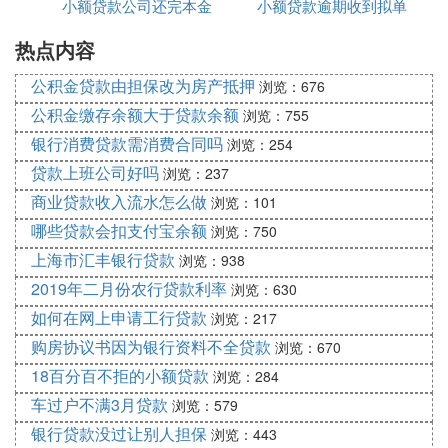
总之，大家可以从以上几点判断无抵押小额贷款机构
小额贷款公司还完本金
小额贷款逾期收到拟单
取回
的正规性，记住的要点是，不要在放款前支付任何费
热点内容
是什么意思
用。
公积金贷款由担保改为房产抵押
浏览：676
长沙万达有很多信贷公司吗
公积金缴存余额大于贷款余额
浏览：755
银行消费贷款需消费合同吗
浏览：254
长沙万达有很多信贷公司。根据查询相关公开信息，
贷款上班公司好吗
浏览：237
长沙万达地区有多家信贷公司，如中国农业银行、中
商业贷款收入流水怎么做
浏览：101
国光大银行、招商银行等。这些银行都提供企业、
个
人贷款
哪些贷款会扣支付宝余额
服务。
浏览：750
上海市汇丰银行贷款
浏览：938
想知道长沙贷款有哪些公司能做的？
2019年二月份农行贷款利率
浏览：630
如何在网上申请工行贷款
浏览：217
可以找长沙誉恒金融贷款服务有限公司，他们公司是
购房协议书因为银行资料不全贷款
浏览：670
有这项业务的，在效果方面还是很不错的，我之前就
18百分百不拒的小额贷款
浏览：284
是由他们代办，很快贷款就下来了，真的感谢，其官
车过户不满3月贷款
浏览：579
网是，你看看先。网络题主谢邀
银行贷款没过让别人担保
浏览：443