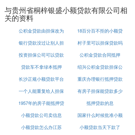
中心5楼
5、芙蓉区友阿小额贷款公司
与贵州省桐梓银盛小额贷款有限公司相
地址：五一西路2号第一大道6楼长沙
关的资料
6、红星钱谷小额贷款有限公司
地址：井湾子南(农行南侧)
公积金贷款由担保改为
18百分百不拒的小额贷
7、和生小额贷款有限责任公司
银行贷款没过让别人担
房产抵押
村子里可以担保贷款吗
款
电话：*
地址：嘉雨路465号苹天大酒店
投资担保公司可以贷款
保
公积金贷款合同抵押
8、林邑小额贷款有限公司
贷款车不拿绿本抵押
吗
绍兴公积金贷款担保公
电话：*
地址：湖南省长沙市长沙县开元东路67号附近
长沙正规小额贷款平台
重庆办理银行抵押贷款
司
9、浏阳市汇银小额贷款有限公司
电话：*；*
一个人能重复给人担保
有房子担保能贷款多少
公司
地址：绿之韵路46号
1957年的房子能抵押贷
贷款吗
抵押贷款的息
10、浏阳市银盛小额贷款有限公司
电话：*
小额贷款公司卖信息
款吗
国家什么时候批准小额
地址：健寿大道148
小额贷款怎么办江苏
小额贷款当天下款了
贷款
温馨提示：在长沙有小额贷款需求的朋友，如果您想