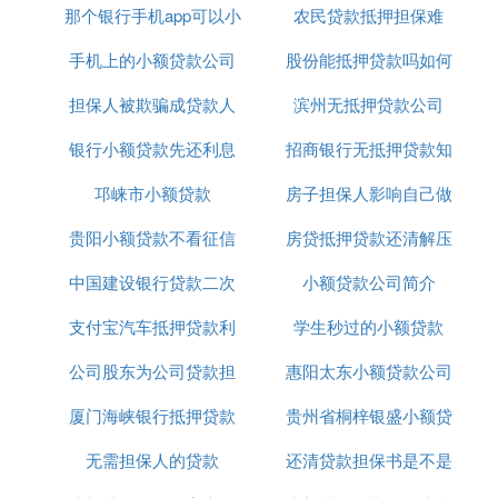
享受上门服务，可以在我们网站直接填写
那个银行手机app可以小
农民贷款抵押担保难
申请资料，我们将为您提供更为优质高效的服务。
怎样找到非银行正规的无抵押小额贷款
手机上的小额贷款公司
额贷款
股份能抵押贷款吗如何
其实，大家只要记住一点，在向银行以外的贷款机构
担保人被欺骗成贷款人
正规吗
滨州无抵押贷款公司
办理
申请无抵押小额贷款时，不要在放款之前支付任何费
用。这样一来，骗子就无法达到骗取借款人钱财的目
银行小额贷款先还利息
招商银行无抵押贷款知
的，大家也不用担心被骗。一旦遇到要提前收取费用
邛崃市小额贷款
到期付本金
房子担保人影响自己做
识介绍
的机构，马上换一家贷款机构申请，反正现在做无抵
押小额贷款业务的机构那么多，不怕找不到适合自己
贵阳小额贷款不看征信
房贷抵押贷款还清解压
贷款吗
的。
除此情况之外，一般正规的无抵押小额贷款机构在办
中国建设银行贷款二次
小额贷款公司简介
理贷款时，会要求借款人亲自与放贷方面签贷款合
支付宝汽车抵押贷款利
抵押利率是多少
学生秒过的小额贷款
同，通常不会以传真、邮件等方式要求借款人签贷款
合同。
公司股东为公司贷款担
息8厘
惠阳太东小额贷款公司
最后，正规的无抵押小额贷款也不会说贷款条件极为
厦门海峡银行抵押贷款
保
贵州省桐梓银盛小额贷
电话
宽松，比如只要求提供一张身份证就可以办理贷款是
不太可能的。基本的如良好的个人信用、稳定的收入
无需担保人的贷款
利息
还清贷款担保书是不是
款有限公司
来源、工作证明、银行流水等资料也是需要要的。