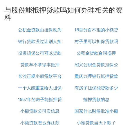
可以作为质押物申请贷款，以满足个人的资金需求。
与股份能抵押贷款吗如何办理相关的资
料
『贰』 公司股份可以在银行贷款吗公司股
份可以贷款吗
公积金贷款由担保改为
18百分百不拒的小额贷
公司股权可以抵押贷款吗？
银行贷款没过让别人担
房产抵押
村子里可以担保贷款吗
款
公司股权不可以抵押贷款。公司股权属于财产权利，
投资担保公司可以贷款
保
公积金贷款合同抵押
只能办理质押登记。股东可以依法出质股权，质权自
办理出质登记时设立。股权出质后不得转让，但是出
贷款车不拿绿本抵押
吗
绍兴公积金贷款担保公
质人与质权人协商同意的除外。
长沙正规小额贷款平台
重庆办理银行抵押贷款
司
【法律依据】
一个人能重复给人担保
有房子担保能贷款多少
公司
《中华人民共和国民法典》第四百二十五条为担保债
务的履行，债务人或者第三人将其动产出质给债权人
1957年的房子能抵押贷
贷款吗
抵押贷款的息
占有的，债务人不履行到期债务或者发生当事人约定
小额贷款公司卖信息
款吗
国家什么时候批准小额
的实现质权的情形，债权人有权就该动产优先受偿。
前款规定的债务人或者第三人为出质人，债权人为质
小额贷款怎么办江苏
小额贷款当天下款了
贷款
权人，交付的动产为质押财产。第四百四十三条以基