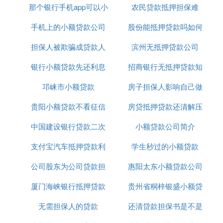
金份额、股权出质的，质权自办理出质登记时设立。
那个银行手机app可以小
农民贷款抵押担保难
基金份额、股权出质后，不得转让，但是出质人与质
手机上的小额贷款公司
额贷款
股份能抵押贷款吗如何
权人协商同意的除外。出质人转让基金份额、股权所
得的价款，应当向质权人提前清偿债务或者提存。
担保人被欺骗成贷款人
正规吗
滨州无抵押贷款公司
办理
公司股权可以抵押贷款吗
银行小额贷款先还利息
招商银行无抵押贷款知
公司股权可以申请抵押贷款。股权抵押贷款申办流
邛崃市小额贷款
到期付本金
房子担保人影响自己做
识介绍
程：一、股权的借款人向贷款机构申请并出示相关材
料；二、股权的借款人和贷款人双方应以书面形式签
贵阳小额贷款不看征信
房贷抵押贷款还清解压
贷款吗
订贷款合同，出质人和贷款人双方应以书面形式订立
中国建设银行贷款二次
小额贷款公司简介
股权质押合同，股权质押合同可以单独订立，也可以
是贷款合同中的担保条款；三、股权质押合同签订后
支付宝汽车抵押贷款利
抵押利率是多少
学生秒过的小额贷款
约定时间内，股权当事人须凭股权质押合同到股权出
质登记机构（股权发行公司登记的工商行政管理部
公司股东为公司贷款担
息8厘
惠阳太东小额贷款公司
门）办理股权出质登记，并在合同约定的期限内将股
厦门海峡银行抵押贷款
保
贵州省桐梓银盛小额贷
电话
权交由股权出质登记机构保管；四、申请办理股权出
质登记，向工商行政管理部门提交材料；1、申请人
无需担保人的贷款
利息
还清贷款担保书是不是
款有限公司
签字或者盖章的《股权出质设立登记申请书》；2、