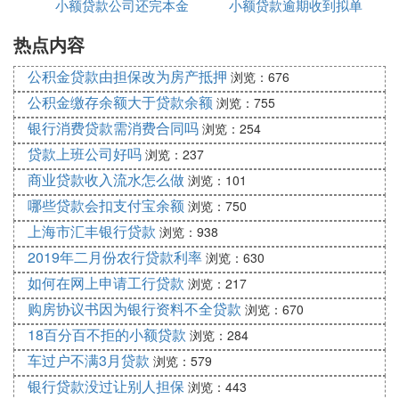
小额贷款公司还完本金
小额贷款逾期收到拟单
取回
记载有出质人姓名（名称）及其出资额的有限责任公
司股东名册复印件或者出质人持有的股份有限公司股
热点内容
是什么意思
票复印件（均需加盖公司印章）；3、质权合同；4、
出质人、质权人的主体资格证明或者自然人身份证明
公积金贷款由担保改为房产抵押
浏览：676
复印件（出质人、质权人属于自然人的由本人签名，
公积金缴存余额大于贷款余额
浏览：755
属于法人的加盖法人印章，下同）；5、国家工商行
银行消费贷款需消费合同吗
浏览：254
政管理总局要求提交的其他材料，指定代表或者共同
贷款上班公司好吗
浏览：237
委托代理人办理的，还应当提交申请人指定代表或者
商业贷款收入流水怎么做
浏览：101
共同委托代理人的证明。五、贷款人根据贷款合同和
哪些贷款会扣支付宝余额
浏览：750
股权质押的相关证明文件办理贷款；注：股权质押期
间产生的红股和分配的现金股息的归属由质押合同约
上海市汇丰银行贷款
浏览：938
定，债务履行期满前，出质人和质权人均不得处理红
2019年二月份农行贷款利率
浏览：630
股和现金股息，应委托股权出质登记机构保管，现金
如何在网上申请工行贷款
浏览：217
股息由股权出质登记机构按银行活期存款利率计付。
购房协议书因为银行资料不全贷款
浏览：670
法律依据《公司法》。
18百分百不拒的小额贷款
浏览：284
公司股东占股多少可以贷款
车过户不满3月贷款
浏览：579
公司股东占股多少可以贷款，一般情况下个人经营性
银行贷款没过让别人担保
浏览：443