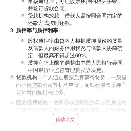
审核通过后，办理股票质押的相关手续，
并签订贷款合同。
贷款机构放款，借款人需按照合同约定的
还款方式按时还款。
：
质押率与质押利率
股权质押率由贷款人根据质押股份的质量
及借款人的财务信用状况与借款人协商确
定，但最高不得超过60%。
质押利率上限的调整由中国人民银行会同
中国银行业监督管理委员会决定。
：个人通过股票质押获得贷款，一般是
贷款机构
向
小额贷款
公司等机构申请，而银行股票质押主
要针对的是机构业务。
：抵押贷款通常指的是以住房或汽
区分抵押贷款
车等实物资产作为抵押物申请的贷款，与股票质
押贷款在质押物上有所不同。
阅读全文
综上所述，个人股票虽然不能直接用作抵押贷款，但