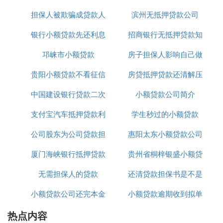
担保人被欺骗成贷款人
正规吗
滨州无抵押贷款公司
办理
银行小额贷款先还利息
招商银行无抵押贷款知
邛崃市小额贷款
到期付本金
房子担保人影响自己做
识介绍
贵阳小额贷款不看征信
房贷抵押贷款还清解压
贷款吗
中国建设银行贷款二次
小额贷款公司简介
支付宝汽车抵押贷款利
抵押利率是多少
学生秒过的小额贷款
公司股东为公司贷款担
息8厘
惠阳太东小额贷款公司
厦门海峡银行抵押贷款
保
贵州省桐梓银盛小额贷
电话
无需担保人的贷款
利息
还清贷款担保书是不是
款有限公司
小额贷款公司还完本金
小额贷款逾期收到拟单
取回
热点内容
是什么意思