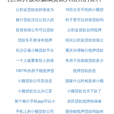
【法律分析】
公积金贷款由担保改为
18百分百不拒的小额贷
被骗做了担保人的，可以举证自己是被骗的，主张免
除担保责任。根据《民法典》规定，采取欺诈、胁迫
银行贷款没过让别人担
房产抵押
村子里可以担保贷款吗
款
等手段，使保证人在违背真实意思的情况下提供保证
的，保证人可以申请撤销保证合同，不承担保证责
投资担保公司可以贷款
保
公积金贷款合同抵押
任。
贷款车不拿绿本抵押
吗
绍兴公积金贷款担保公
【法律依据】
长沙正规小额贷款平台
重庆办理银行抵押贷款
司
《中华人民共和国民法典》
一个人能重复给人担保
有房子担保能贷款多少
公司
第一百四十八条 一方以欺诈手段，使对方在违背真
1957年的房子能抵押贷
贷款吗
抵押贷款的息
实意思的情况下实施的民事法律行为，受欺诈方有权
请求人民法院或者仲裁机构予以撤销。
小额贷款公司卖信息
款吗
国家什么时候批准小额
小额贷款怎么办江苏
小额贷款当天下款了
贷款
第一百四十九条 第三人实施欺诈行为，使一方在违
背真实意思的情况下实施的民事法律行为，对方知道
那个银行手机app可以小
农民贷款抵押担保难
或者应当知道该欺诈行为的，受欺诈方有权请求人民
手机上的小额贷款公司
额贷款
股份能抵押贷款吗如何
法院或者仲裁机构予以撤销。