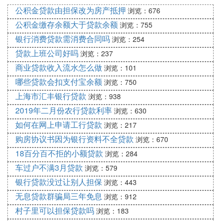
公积金贷款由担保改为房产抵押
浏览：676
公积金缴存余额大于贷款余额
浏览：755
银行消费贷款需消费合同吗
浏览：254
贷款上班公司好吗
浏览：237
商业贷款收入流水怎么做
浏览：101
哪些贷款会扣支付宝余额
浏览：750
上海市汇丰银行贷款
浏览：938
2019年二月份农行贷款利率
浏览：630
如何在网上申请工行贷款
浏览：217
购房协议书因为银行资料不全贷款
浏览：670
18百分百不拒的小额贷款
浏览：284
车过户不满3月贷款
浏览：579
银行贷款没过让别人担保
浏览：443
无息贷款群骗局三年免息
浏览：912
村子里可以担保贷款吗
浏览：183