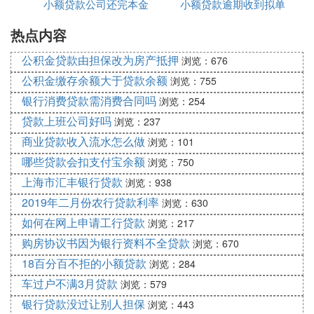
小额贷款公司还完本金
小额贷款逾期收到拟单
取回
产的所有权。
关于房贷还清后5年没有解除抵押，是否还可以解
热点内容
是什么意思
除。
公积金贷款由担保改为房产抵押
浏览：676
对于五年后仍未解除抵押的情况，客户可以稍后办理
解除手续。毕竟，银行对解除抵押贷款没有时间限
公积金缴存余额大于贷款余额
浏览：755
制。只要信息齐全，客户就可以到房管局办理放行手
银行消费贷款需消费合同吗
浏览：254
续。当然，如果有些材料长期丢失，可能会影响解除
贷款上班公司好吗
浏览：237
抵押的手续。因此，客户最好在还清房贷后尽快办理
商业贷款收入流水怎么做
浏览：101
房贷解除手续。
哪些贷款会扣支付宝余额
浏览：750
按揭贷款还清后，可立即向银行开具贷款清算证明，
上海市汇丰银行贷款
浏览：938
取回其他票据，持个人身份证件、房产证、贷款清算
2019年二月份农行贷款利率
证到房管局注销房屋抵押登记，其他门票和其他材
浏览：630
料。而且需要注意的是，房屋的抵押登记解除后，才
如何在网上申请工行贷款
浏览：217
能真正属于客户。如果房贷没有解除，客户就不能在
购房协议书因为银行资料不全贷款
浏览：670
房产证上加名字。
18百分百不拒的小额贷款
浏览：284
如果客户暂时无法办理抵押解除手续，其实也可以请
车过户不满3月贷款
浏览：579
人帮忙，准备公证处出具的委托书。
银行贷款没过让别人担保
浏览：443