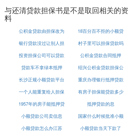
区供水已纳入国家自来水管网。
属于后者，购房人则应要求房地产商在合同上写明，
与还清贷款担保书是不是取回相关的资
交房时，地下水的使用已经过管理部门审核批准，并
料
能出示检疫部门确认的符合饮用水标准的报告。
供电购房人应要求房地产商在合同上写明，房屋交付
公积金贷款由担保改为
18百分百不拒的小额贷
使用时，用电已纳入城市供电网络，不使用临时施工
银行贷款没过让别人担
房产抵押
村子里可以担保贷款吗
款
用电和其它不符合要求的用电。双路供电的，则应让
房地产商在合同上写明，房屋交付使用时具备双路供
投资担保公司可以贷款
保
公积金贷款合同抵押
电的条件。
贷款车不拿绿本抵押
吗
绍兴公积金贷款担保公
供暖购房人购房前也应搞清自己所买房屋冬天供暖方
式。市政供暖的，应要求房地产商在合同上写明，房
长沙正规小额贷款平台
重庆办理银行抵押贷款
司
屋交付时，小区供热已纳入城市供热管网；自供暖
的，应要求房地产商在合同上写明，房屋交付时，小
一个人能重复给人担保
有房子担保能贷款多少
公司
区锅炉房已建成并已具备供热条件。
1957年的房子能抵押贷
贷款吗
抵押贷款的息
参考资料网络-房屋抵押
参考资料网络-住房抵押贷款
小额贷款公司卖信息
款吗
国家什么时候批准小额
2. 房贷还完了怎么解除抵押
小额贷款怎么办江苏
小额贷款当天下款了
贷款