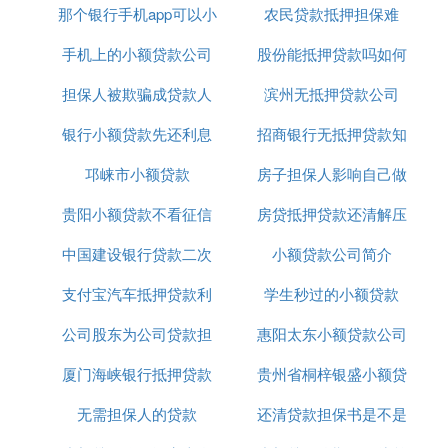
房贷还清后的房贷接触抵押有五个步骤：结算凭证、
那个银行手机app可以小
农民贷款抵押担保难
取消信息、向银行申请、预约办理手续、房管部门审
手机上的小额贷款公司
额贷款
股份能抵押贷款吗如何
核。
第一，用户应持有结算凭证，证明其已还清所有贷
担保人被欺骗成贷款人
正规吗
滨州无抵押贷款公司
办理
款。
银行小额贷款先还利息
招商银行无抵押贷款知
第二，用户应准备取消信息。 一般只要有身份证和
结算证明就可以了。
邛崃市小额贷款
到期付本金
房子担保人影响自己做
识介绍
第三，用户在向银行申请时，也要记得带上资料。一
般来说，进行口头上的申请即可。
贵阳小额贷款不看征信
房贷抵押贷款还清解压
贷款吗
第四，工作人员需要在系统中输入信息并帮助预约办
中国建设银行贷款二次
小额贷款公司简介
理手续。
第五，房管部门工作人员需要审核。在确认没有问题
支付宝汽车抵押贷款利
抵押利率是多少
学生秒过的小额贷款
后，他们可以协助办理解除抵押的手续。同时，本人
公司股东为公司贷款担
息8厘
惠阳太东小额贷款公司
也可以拿回本人的房产证。
拓展资料：解除抵押。办理完房贷结算手续后，您需
厦门海峡银行抵押贷款
保
贵州省桐梓银盛小额贷
电话
要携带身份证、房贷结算证明等文件到房管部门办理
房产出让手续，因为只有办完房产出让手续后，才能
无需担保人的贷款
利息
还清贷款担保书是不是
款有限公司
将房产过户。财产以您自己的名义并真正拥有该房地