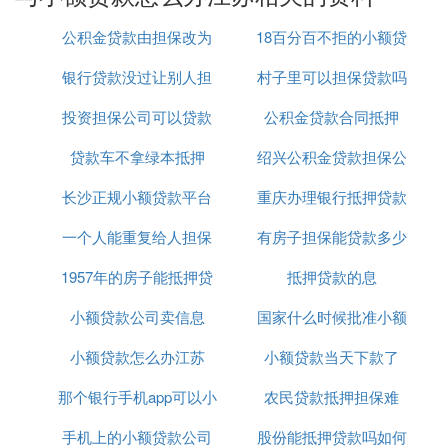
元的贷款，使用期限为12个月。
公积金贷款由担保改为
18百分百不拒的小额贷
如
、
二、消费金融公司和小额贷款公司
网络有钱花
银行贷款没过让别人担
房产抵押
村子里可以担保贷款吗
款
、
等平台也提供基于营业执照的贷
网商贷
点融大食贷
款服务。这些平台通常要求企业有稳定的经营场所、
投资担保公司可以贷款
保
公积金贷款合同抵押
良好的经营状况以及贷款机构认可的抵押物等。
贷款车不拿绿本抵押
吗
绍兴公积金贷款担保公
：奇虎360旗下的网络贷款平
三、其他推荐
360借条
台，提供纯信用贷款，额度在20万元以内，使用期限
长沙正规小额贷款平台
重庆办理银行抵押贷款
司
在112个月之间。
：平安银行提供的无担
平安新一贷
一个人能重复给人担保
有房子担保能贷款多少
公司
保人民币贷款业务，用于个人除购买住房以外的其他
合法消费或经营用途，额度适宜、还款灵活。
1957年的房子能抵押贷
贷款吗
抵押贷款的息
： 在申请贷款时，请确保您的企业符合贷
注意事项
小额贷款公司卖信息
款吗
国家什么时候批准小额
款机构的要求，如经营时间、财务状况等。 网贷有
风险，选择需谨慎。在申请贷款前，请务必仔细阅读
小额贷款怎么办江苏
小额贷款当天下款了
贷款
贷款合同和条款，了解贷款机构的收费标准和还款方
那个银行手机app可以小
农民贷款抵押担保难
式。 如有任何疑问或需要帮助，请咨询专业的金融
顾问或贷款机构。
手机上的小额贷款公司
额贷款
股份能抵押贷款吗如何