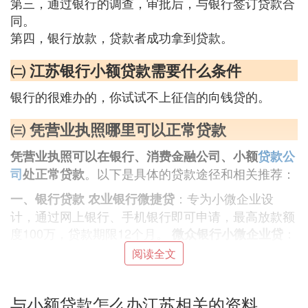
第三，通过银行的调查，审批后，与银行签订贷款合
同。
第四，银行放款，贷款者成功拿到贷款。
㈡ 江苏银行小额贷款需要什么条件
银行的很难办的，你试试不上征信的向钱贷的。
㈢ 凭营业执照哪里可以正常贷款
凭营业执照可以在银行、消费金融公司、小额
贷款公
。以下是具体的贷款途径和相关推荐：
司
处正常贷款
：专为小微企业设
一、银行贷款
农业银行微捷贷
计，通过网上银行、手机银行即可申请，最高放款额
度100万，贷款期限12个月。
：
微众银行小微企业贷
主要服务于广东省、江苏省等多个指定地区的小微企
阅读全文
业，最高放款额度300万元，贷款期限最长36期。
建
：建行为小微企业提供的贷款服务AP
设银行惠懂你
与小额贷款怎么办江苏相关的资料
P，凭借营业执照、纳税信息等，最高可办理500万