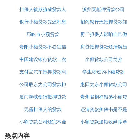
担保人被欺骗成贷款人
正规吗
滨州无抵押贷款公司
办理
银行小额贷款先还利息
招商银行无抵押贷款知
邛崃市小额贷款
到期付本金
房子担保人影响自己做
识介绍
贵阳小额贷款不看征信
房贷抵押贷款还清解压
贷款吗
中国建设银行贷款二次
小额贷款公司简介
支付宝汽车抵押贷款利
抵押利率是多少
学生秒过的小额贷款
公司股东为公司贷款担
息8厘
惠阳太东小额贷款公司
厦门海峡银行抵押贷款
保
贵州省桐梓银盛小额贷
电话
无需担保人的贷款
利息
还清贷款担保书是不是
款有限公司
小额贷款公司还完本金
小额贷款逾期收到拟单
取回
热点内容
是什么意思