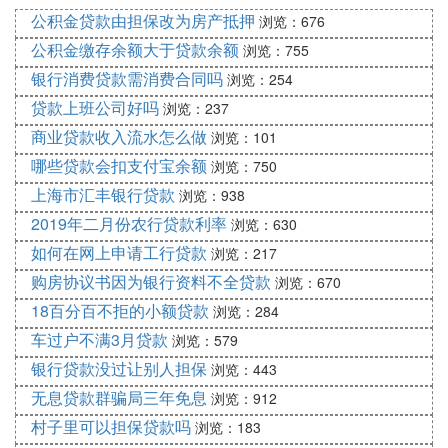
公积金贷款由担保改为房产抵押
浏览：676
公积金缴存余额大于贷款余额
浏览：755
银行消费贷款需消费合同吗
浏览：254
贷款上班公司好吗
浏览：237
商业贷款收入流水怎么做
浏览：101
哪些贷款会扣支付宝余额
浏览：750
上海市汇丰银行贷款
浏览：938
2019年二月份农行贷款利率
浏览：630
如何在网上申请工行贷款
浏览：217
购房协议书因为银行资料不全贷款
浏览：670
18百分百不拒的小额贷款
浏览：284
车过户不满3月贷款
浏览：579
银行贷款没过让别人担保
浏览：443
无息贷款群骗局三年免息
浏览：912
村子里可以担保贷款吗
浏览：183