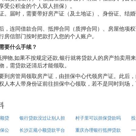
享受公积金的个人双人担保）。
证。届时，需要带好房产证（及土地证）、身份证、结婚
后，连同借款合同、抵押合同（质押合同）、房屋他项权
行房信部门按时把款打入您的个人账户。
需要什么手续？
抵押物,如果不按规定还款,银行就将贷款人的房产拍卖用
物，需贷款还清后才能领取。
要到房管局领取房产证，由担保中心代领房产证。此后，
权人本人带身份证前往担保中心领取，若不是同时到场，
料
小额贷
银行贷款没过让别人担
村子里可以担保贷款吗
投
保公
长沙正规小额贷款平台
保
重庆办理银行抵押贷款
一