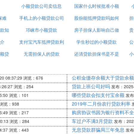
小额贷款公司卖信息
国家什么时候批准小额
公司
保难
手机上的小额贷款公司
股份能抵押贷款吗如何
贷款
担
款知
邛崃市小额贷款
正规吗
房子担保人影响自己做
办理
贵
介
支付宝汽车抵押贷款利
学生秒过的小额贷款
贷款吗
公
额贷
无需担保人的贷款
息8厘
还清贷款担保书是不是
小
取回
公积金缴存余额大于贷款余额
0 08:37:29
浏览：676
贷款上班公司好吗
:26:27
浏览：254
发布：2025-1
哪些贷款会扣支付宝余额
5:50
浏览：101
发布：
2019年二月份农行贷款利率
浏览：938
发
购房协议书因为银行资料不全
6:49
浏览：217
车过户不满3月贷款
0:13
浏览：284
发布：2025-
无息贷款群骗局三年免息
4:37
浏览：443
发布：