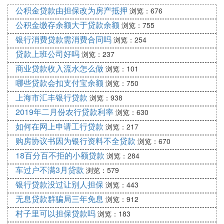
人品贷，小赢卡贷，小米贷款，广源信用钱包。这些
公积金贷款由担保改为房产抵押
浏览：676
都是值得信赖的平台，贷款前需要详细了解了。
公积金缴存余额大于贷款余额
浏览：755
正规的借贷平台有哪些？
银行消费贷款需消费合同吗
浏览：254
正规的借贷平台有哪些
贷款上班公司好吗
浏览：237
商业贷款收入流水怎么做
浏览：101
目前正规的借贷平台有：花呗、蚂蚁借呗、支付宝网
商银行、融鼎百贷、招联好期贷
哪些贷款会扣支付宝余额
浏览：750
上海市汇丰银行贷款
浏览：938
1、花呗
2019年二月份农行贷款利率
浏览：630
支付宝推出的一款“先消费，后付款”的服务，芝麻分6
如何在网上申请工行贷款
浏览：217
00分以上的用户，都有机会申请开通“花呗”。目前“花
购房协议书因为银行资料不全贷款
浏览：670
呗”额度在2500-30000元之间，用户可以拿它在天猫
商城或淘宝购物，在确认收货后的下个月10日还款即
18百分百不拒的小额贷款
浏览：284
可，只要按时还款，不会收取任何手续费。
车过户不满3月贷款
浏览：579
银行贷款没过让别人担保
2、支付宝网商银行
浏览：443
无息贷款群骗局三年免息
浏览：912
支付宝网商银行还是服务于小微企业、大众消费者、
村子里可以担保贷款吗
浏览：183
农村经营者与农户、中小金融机构。申请门槛跟以前