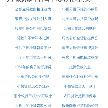
获取额度，将自有资金借给其他急需用钱的用户，需
要用钱时，即可从其他用户那借来钱。
公积金贷款由担保改为
18百分百不拒的小额贷
4、现金巴士
银行贷款没过让别人担
房产抵押
村子里可以担保贷款吗
款
现金巴士是一个给普通人提供500-1000元应急信用借
投资担保公司可以贷款
保
公积金贷款合同抵押
款服务的公司。唐阳给公司取名叫“微额速达”，就是
微小额度，快速到达的意思。不过这件事情一个很大
贷款车不拿绿本抵押
吗
绍兴公积金贷款担保公
的门槛就在于——如何快速判断借款人的还款能力和
长沙正规小额贷款平台
重庆办理银行抵押贷款
司
意愿，提供无抵押的借款。主要针对于80、90的月光
族，往往会在工资发放之前捉襟见肘，但向朋友借钱
一个人能重复给人担保
有房子担保能贷款多少
公司
总会面对不少人情和面子上的压力。这时候现金巴士
1957年的房子能抵押贷
贷款吗
抵押贷款的息
就为大家提供一个很好的解决渠道。
二、贷款靠谱的口子
小额贷款公司卖信息
款吗
国家什么时候批准小额
1、51人品贷：
小额贷款怎么办江苏
小额贷款当天下款了
贷款
这款口子口碑好，容易通过，额度比较高，公司比较
那个银行手机app可以小
农民贷款抵押担保难
大、安全性高。
手机上的小额贷款公司
额贷款
股份能抵押贷款吗如何
2、小赢卡贷：