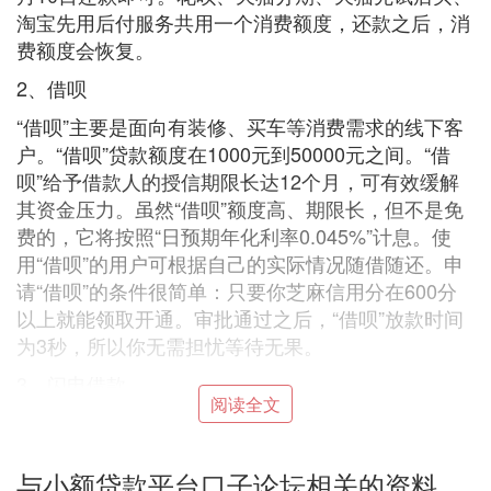
淘宝先用后付服务共用一个消费额度，还款之后，消
费额度会恢复。
2、借呗
“借呗”主要是面向有装修、买车等消费需求的线下客
户。“借呗”贷款额度在1000元到50000元之间。“借
呗”给予借款人的授信期限长达12个月，可有效缓解
其资金压力。虽然“借呗”额度高、期限长，但不是免
费的，它将按照“日预期年化利率0.045%”计息。使
用“借呗”的用户可根据自己的实际情况随借随还。申
请“借呗”的条件很简单：只要你芝麻信用分在600分
以上就能领取开通。审批通过之后，“借呗”放款时间
为3秒，所以你无需担忧等待无果。
3、闪电借款
阅读全文
闪电借款，可通过二种认证方式来获取借款额度：一
种是通过高级认证，提供相关证明，就能急速放款，
这就是传统的信用审核模式;另一种就是创新的借出
与小额贷款平台口子论坛相关的资料