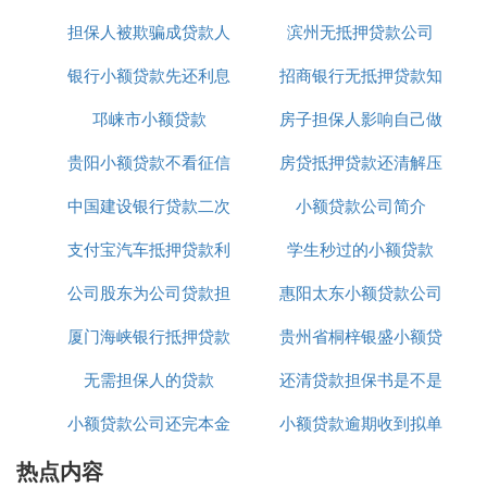
担保人被欺骗成贷款人
正规吗
滨州无抵押贷款公司
办理
是一款针对刚出社会的年轻人的小贷软件，简单方
便，贷款成功率还不错，额度一般，可以尝试使用。
银行小额贷款先还利息
招商银行无抵押贷款知
3、小米贷款：
邛崃市小额贷款
到期付本金
房子担保人影响自己做
识介绍
小米终于出
手机贷款
app了，小米贷款，值得推荐，
贵阳小额贷款不看征信
房贷抵押贷款还清解压
贷款吗
任何手机都可以下载哦，不仅限于米粉。追求小米风
潮的朋友也可以尝试一下。
中国建设银行贷款二次
小额贷款公司简介
4、广源信用钱包：
支付宝汽车抵押贷款利
抵押利率是多少
学生秒过的小额贷款
这款app是京东推出的一个小口子，在京东金融里面
公司股东为公司贷款担
息8厘
惠阳太东小额贷款公司
可以查看这个服务，额度最少2千，安全又可靠。京
东粉可不要放过这个机会!
厦门海峡银行抵押贷款
保
贵州省桐梓银盛小额贷
电话
综上所述，可以秒贷的口子有花呗，借呗，闪电借
无需担保人的贷款
利息
还清贷款担保书是不是
款有限公司
款，现金巴士。其中，花呗和借呗都是支付宝旗下的
产品，前者是网购贷款，后者是面向买车等需求的消
小额贷款公司还完本金
小额贷款逾期收到拟单
取回
费者，需要芝麻分达标。闪电借款是有两种认证方
热点内容
是什么意思
式，更加方便用户。目前，比较靠谱的贷款口子有51