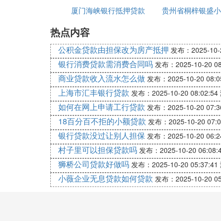
因此，如果小额贷款为夫妻共同生活所负的
厦门海峡银行抵押贷款
抵押利率是多少
贵州省桐梓银盛小
一方的债务。
热点内容
利息
款有限公司
❻ 小额贷款需要夫妻双方签字吗
公积金贷款由担保改为房产抵押
发布：2025-10-2
法律分析：在小额贷款公司办理贷款，如果
银行消费贷款需消费合同吗
发布：2025-10-20 08
款的一方签字即可。婚后所有的债务和财产
商业贷款收入流水怎么做
发布：2025-10-20 08:0
需要夫妻双方共同承担和承认。
上海市汇丰银行贷款
发布：2025-10-20 08:02:54
法律依据：《中华人民共和国民法典》 第
如何在网上申请工行贷款
发布：2025-10-20 07:3
在婚姻关系存续期间以个人名义为家庭日常
18百分百不拒的小额贷款
发布：2025-10-20 07:0
活需要所负的债务，不属于夫妻共同债务；
银行贷款没过让别人担保
发布：2025-10-20 06:2
外。
村子里可以担保贷款吗
发布：2025-10-20 06:08:
❼ 小额贷款还不上了是夫妻共同债务
狮桥公司贷款好做吗
发布：2025-10-20 05:37:41
小薇企业无息贷款如何贷款
发布：2025-10-20 05
你要确定一个核心要点，只要借钱之前是否
1、结婚之后借的钱，妻子要承担连带责任
2、借钱之后结的婚，妻子是不承担带责任