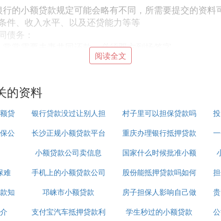
银行的小额贷款规定可能会略有不同，所需要提交的资料
条件、收入水平、以及还贷能力等等
同债务：
，常常需要夫妻共同还款，必须双方到场签字。
阅读全文
营活动的。
于共同生活的话，另外一方并不需要承担债务，可以使用
关的资料
贷嘛
小额贷
银行贷款没过让别人担
村子里可以担保贷款吗
投
有问题的，只要不要另一方贷款，那么就可以不签字，也
保公
长沙正规小额贷款平台
保
重庆办理银行抵押贷款
一
小额贷款公司卖信息
国家什么时候批准小额
公司
吗
保难
手机上的小额贷款公司
股份能抵押贷款吗如何
贷款
担
的债务，应当共同偿还。共同财产不足清偿的，或财产归
款知
邛崃市小额贷款
正规吗
房子担保人影响自己做
办理
贵
介
支付宝汽车抵押贷款利
学生秒过的小额贷款
贷款吗
公