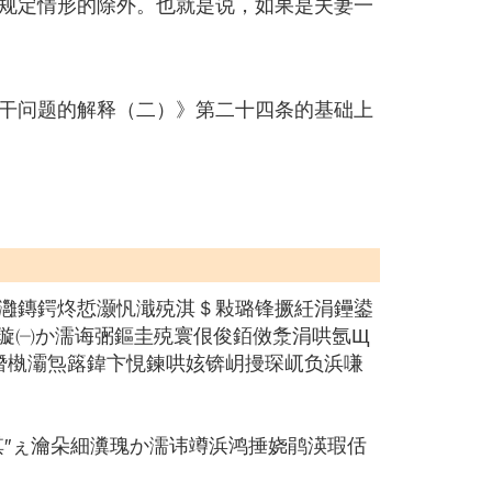
规定情形的除外。也就是说，如果是夫妻一
干问题的解释（二）》第二十四条的基础上
灉鏄鍔炵悊灏忛濈殑淇＄敤璐锋撅紝涓鑸鍙
煡璇㈠か濡诲弻鏂圭殑寰佷俊銆傚洜涓哄氬Щ
熸槸灞炰簬鍏卞悓鍊哄姟锛岄摱琛屼负浜嗛
″ぇ瀹朵細瀵瑰か濡讳竴浜鸿捶娆鹃渶瑕佸