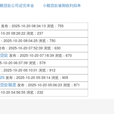
对方同意不是为夫妻共同生活所欠的债务为
额贷款公司还完本金
保
小额贷款逾期收到拟单
电话
是什么意思
发布：2025-10-20 08:34:13
浏览：755
其中一人申请办理贷款，那么只需要办理贷
0-20 08:26:22
浏览：237
务的所有情况。所以贷款需要配偶的签字，
2025-10-20 08:04:25
浏览：750
布：2025-10-20 07:52:39
浏览：630
等共同意思表示所负的债务，以及夫妻一方
贷款
发布：2025-10-20 07:18:39
浏览：670
姻关系存续期间以个人名义超出家庭日常生
10-20 06:37:39
浏览：579
产经营或者基于夫妻双方共同意思表示的除
2025-10-20 06:10:01
浏览：912
25
发布：2025-10-20 05:39:14
浏览：905
贷款额度
发布：2025-10-20 05:06:23
浏览：871
0-20 04:56:55
浏览：232