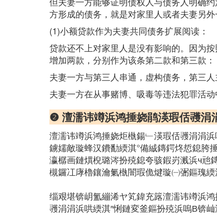
但夫妻一方能够证明债权人与债务人明确约
方形成的债务，就是对家里人或者夫妻另外
(1)小额贷款作为夫妻共同债务扩展阅读：
贷款还不上对家里人是没有影响的。因为按
增加两款，分别作为该条第二款和第三款：
夫妻一方与第三人串通，虚构债务，第三人
夫妻一方在从事赌博、吸毒等违法犯罪活动
❷ 澶濡讳竴浜鸿捶娆鹃渶瑕佸彟涓
澶濡讳竴浜鸿捶娆炬槸鍚﹂渶瑕佸彟涓涓浜
鐪嬬敵璇蜂汉鐨勫緛淇°備絾鏄鍔炵悊鎴胯
瀛樼画鏈熼棿璐涔扮殑鎴夸骇鍜岃溅浜ч兘
槻鑼冮庨櫓鑲瀹氭槸闇瑕佹煡璇㈠弻鏂瑰緛
缁艰堪锛岄氳繃浠ヤ笂鍏充簬澶濡讳竴浜鸿
彟涓涓浜哄緛淇″悧鏈変釜鏂扮殑浜嗚В锛