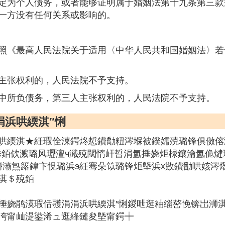
定为个人债务，或者能够证明属于婚姻法第十九条第三款
一方没有任何关系或影响的。
照《最高人民法院关于适用〈中华人民共和国婚姻法〉若
主张权利的，人民法院不予支持。
中所负债务，第三人主张权利的，人民法院不予支持。
涓浜哄緛淇″悧
哄緛淇★紝瑕佺湅鍔炵悊鐨勪粈涔堢被鍨嬬殑璐锋俱傚傛
捶銆佽溅璐风瓑澶ч濈殑閾惰屽晢涓氳捶娆炬椂鑲瀹氳佹
鏄灞炰簬鍏卞悓璐浜э紝骞朵笖璐锋炬墍浜х敓鐨勫哄姟涔
淇＄殑銆
捶娆鹃渶瑕佸彟涓涓浜哄緛淇″悧鍐呭逛粙缁嶅悗锛岀浉淇
屾洿甯屾湜鍙浠ュ逛綘鏈夋墍甯鍔┿