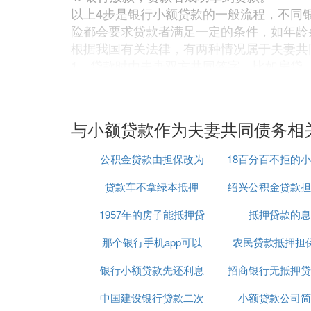
以上4步是银行小额贷款的一般流程，不同
险都会要求贷款者满足一定的条件，如年龄
根据我国有关法律，有两种情况属于夫妻共
1、贷款时由夫妻双方共同签字，比如房贷
2、贷款用途明确用于家庭生活或者共同经
所以，如果夫妻一方申请小额贷款，不是用
据。
与小额贷款作为夫妻共同债务相
❹ 夫妻一方贷款另一方不签字可以
公积金贷款由担保改为
18百分百不拒的
如果是夫妻一方的
个人贷款
，这个当然是没
贷款车不拿绿本抵押
房产抵押
绍兴公积金贷款担
款
人。
1957年的房子能抵押贷
抵押贷款的息
司
❺ 小额贷款还不上是夫妻共同债务
那个银行手机app可以
款吗
农民贷款抵押担
根据《中华人民共和国婚姻法》规定：
第四十一条离婚时，原为夫妻共同生活所负
银行小额贷款先还利息
小额贷款
招商银行无抵押贷
时，由人民法院判决。
中国建设银行贷款二次
到期付本金
小额贷款公司简
识介绍