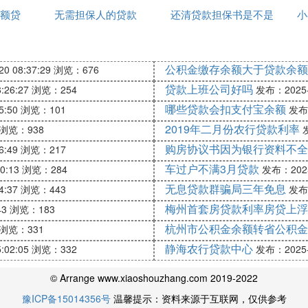
债务，是夫妻共同债务，应当共同偿还。如果是一方未经
额贷
无需担保人的贷款
息8厘
还清贷款担保书是不是
小
取回
公积金缴存余额大于贷款余额
0 08:37:29
浏览：676
夫妻中共同作为借款人，那么就需要双方签字，如果夫妻
贷款上班公司好吗
:26:27
浏览：254
发布：2025-1
都是夫妻共同拥有的，夫妻双方都应该有权知道财务和债
哪些贷款会扣支付宝余额
5:50
浏览：101
发布：
2019年二月份农行贷款利率
浏览：938
发
一千零六十四条 夫妻双方共同签名或者夫妻一方事后追认
购房协议书因为银行资料不全
6:49
浏览：217
生活需要所负的债务，属于夫妻共同债务。夫妻一方在婚
车过户不满3月贷款
0:13
浏览：284
发布：2025-
但是，债权人能够证明该债务用于夫妻共同生活、共同生
无息贷款群骗局三年免息
4:37
浏览：443
发布：
梅州首套房贷款利率房贷上浮
43
浏览：183
吗.
杭州市公积金余额转省公积金
浏览：331
静海农行贷款中心
:02:05
浏览：332
发布：2025-1
是夫妻关系
，即使离婚了，原来的妻子也要承担连带责任
© Arrange www.xiaoshouzhang.com 2019-2022
的。
豫ICP备15014356号
温馨提示：资料来源于互联网，仅供参考