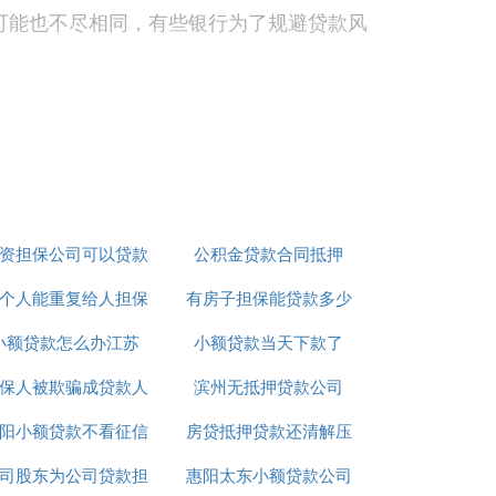
可能也不尽相同，有些银行为了规避贷款风
消费记录、原件凭证、日常交易等作为证
资担保公司可以贷款
公积金贷款合同抵押
不需要另一方签字，除非需要另一方做担保
个人能重复给人担保
吗
有房子担保能贷款多少
小额贷款怎么办江苏
贷款吗
小额贷款当天下款了
保人被欺骗成贷款人
滨州无抵押贷款公司
各自所有的，由双方协议清偿；协议不成
阳小额贷款不看征信
房贷抵押贷款还清解压
司股东为公司贷款担
惠阳太东小额贷款公司