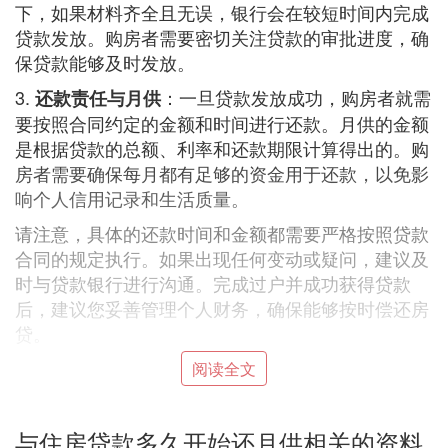
下，如果材料齐全且无误，银行会在较短时间内完成
贷款发放。购房者需要密切关注贷款的审批进度，确
保贷款能够及时发放。
3.
：一旦贷款发放成功，购房者就需
还款责任与月供
要按照合同约定的金额和时间进行还款。月供的金额
是根据贷款的总额、利率和还款期限计算得出的。购
房者需要确保每月都有足够的资金用于还款，以免影
响个人信用记录和生活质量。
请注意，具体的还款时间和金额都需要严格按照贷款
合同的规定执行。如果出现任何变动或疑问，建议及
时与贷款银行进行沟通。完成过户并成功获得贷款
后，建议您妥善管理个人财务，确保能够按时偿还房
贷。
阅读全文
2. 贷款批下来后什么时候开始还月供
。
贷款批下来后，通常从次月开始还月供
与住房贷款多久开始还月供相关的资料