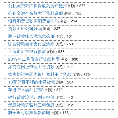
公积金贷款由担保改为房产抵押
浏览：676
公积金缴存余额大于贷款余额
浏览：755
银行消费贷款需消费合同吗
浏览：254
贷款上班公司好吗
浏览：237
商业贷款收入流水怎么做
浏览：101
哪些贷款会扣支付宝余额
浏览：750
上海市汇丰银行贷款
浏览：938
2019年二月份农行贷款利率
浏览：630
如何在网上申请工行贷款
浏览：217
购房协议书因为银行资料不全贷款
浏览：670
18百分百不拒的小额贷款
浏览：284
车过户不满3月贷款
浏览：579
银行贷款没过让别人担保
浏览：443
无息贷款群骗局三年免息
浏览：912
村子里可以担保贷款吗
浏览：183