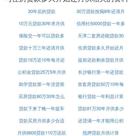
一、月供偿还时间
30年后的贷款
30万贷款按揭8年还清月
贷款一旦获得批准，并且贷款资金已经发放到贷款人
的账户中，贷款人就需要按照贷款合同约定的还款计
10万元贷款30年求月供
信用社50000贷款一年多
供多少
划开始偿还贷款。一般来说，月供的偿还时间是从贷
款发放后的次月开始的。这意味着，如果贷款在3月
保险交一年可以贷款多
天津二套房还能贷款30
少利息是多少
发放，那么第一次月供通常需要在4月开始偿还。
贷款十万三年还清月供
少钱
住房贷款多久开始还月
年么
二、逾期偿还的后果
贷款19万还10年每月还
多少钱
提前还款剩余贷款月供
供
如果贷款人未能按时偿还月供，将会面临一系列严重
的后果。这些后果包括但不限于：
公积金贷款25万5年月供
款怎么算
长沙银行第一年还贷款
计算器
：对于房屋
抵押贷款
，如果逾期时间过
房屋查封
助学贷款第一年没贷第
首套房贷款50万10年每
利率
长，银行有权申请法院对抵押的房屋进行查封。
买房贷款80万30年怎么
二年贷麻烦吗
银行贷款一年利息计算
月还多少钱
：根据贷款合同的约定，逾期还款通
缴纳违约金
常需要支付一定的违约金。
贷款下来了晚一年提车
计算公式
贷款81万30年月供多少
：在严重逾期的情况下，银行可能会选
银行起诉
贷款买房月供多少合适
可以吗
还贷满一年才能用公积
择通过法律途径来追讨欠款，这将对贷款人的信
用记录和财务状况造成更大的影响。
月供6600贷款110万还款
吗
抵押贷款月供计算
金贷款吗