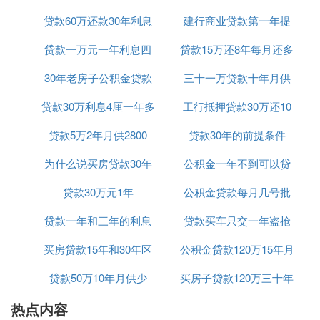
：逾期还款会被记录在个人征信
进入征信黑名单
报告中，严重影响贷款人的信用记录，未来在申
贷款60万还款30年利息
25年
建行商业贷款第一年提
请贷款或信用卡时可能会受到限制。
贷款一万元一年利息四
共计多少
贷款15万还8年每月还多
前还款
三、如何确保按时还款
30年老房子公积金贷款
百五
三十一万贷款十年月供
少
为了确保按时还款，贷款人可以采取以下措施：
贷款30万利息4厘一年多
期限
工行抵押贷款30万还10
多少钱
：在手机或日历上设置还款提醒，确保
设置提醒
在还款日前有足够的时间准备资金。
贷款5万2年月供2800
少钱
贷款30年的前提条件
年
：与银行签订自动扣款协议，确保在还
自动扣款
为什么说买房贷款30年
公积金一年不到可以贷
款日当天系统能自动从绑定的银行卡中扣除应还
款项。
贷款30万元1年
好
公积金贷款每月几号批
款吗
：提前规划好资金使用，确保在还款日
提前规划
贷款一年和三年的利息
贷款买车只交一年盗抢
前有足够的资金用于偿还贷款。
买房贷款15年和30年区
是多少钱
公积金贷款120万15年月
险可以吗
贷款50万10年月供少
别
买房子贷款120万三十年
供多少钱
热点内容
月供多少