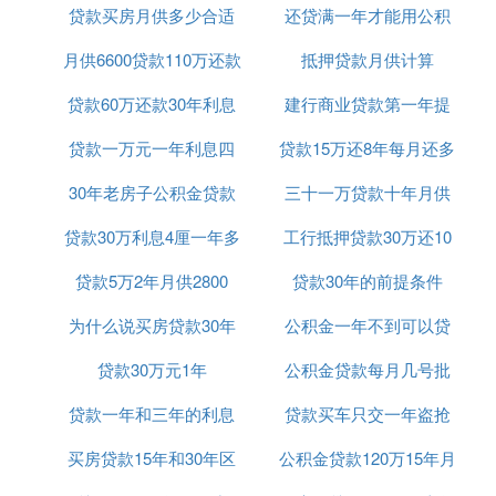
贷款买房月供多少合适
可以吗
还贷满一年才能用公积
有两种选择，分别是等额本息还款和等额本金还款方
式。1、等额本息还款：把贷款的本金总额与利息总
月供6600贷款110万还款
吗
抵押贷款月供计算
金贷款吗
额相加，然后平均分摊到还款期限的每个月中。还款
人每个月还给银行的金额固定不变，但每月还款额中
贷款60万还款30年利息
25年
建行商业贷款第一年提
的本金比重逐月递增、利息比重逐月递减，也就是说
贷款一万元一年利息四
共计多少
贷款15万还8年每月还多
前还款
每月所还贷款中的利息越来越少、所还的贷款额在增
加。2、等额本金还款：将本金分摊到每个月内,同时
30年老房子公积金贷款
百五
三十一万贷款十年月供
少
付清上一交易日至本次还款日之间的利息。这种还款
贷款30万利息4厘一年多
期限
工行抵押贷款30万还10
多少钱
方式前期支付的本金和利息较多,还款负担逐月递
减。
贷款5万2年月供2800
少钱
贷款30年的前提条件
年
四、50万的贷款10年提早还5万,利息可以减多少?
为什么说买房贷款30年
公积金一年不到可以贷
50万的贷款，如果提前10年还清5万，此时剩余贷款
贷款30万元1年
好
公积金贷款每月几号批
款吗
为45万，可以减少约4.83万元的利息。
贷款一年和三年的利息
贷款买车只交一年盗抢
⑶ 50涓囦緵10骞存湀渚涘氬皯锛
买房贷款15年和30年区
是多少钱
公积金贷款120万15年月
险可以吗
涓銆50涓囦緵10骞存湀渚涘氬皯锛