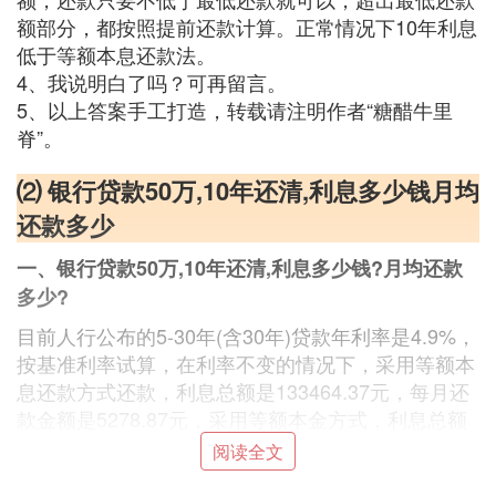
额部分，都按照提前还款计算。正常情况下10年利息
低于等额本息还款法。
4、我说明白了吗？可再留言。
5、以上答案手工打造，转载请注明作者“糖醋牛里
脊”。
⑵ 银行贷款50万,10年还清,利息多少钱月均
还款多少
一、银行贷款50万,10年还清,利息多少钱?月均还款
多少?
目前人行公布的5-30年(含30年)贷款年利率是4.9%，
按基准利率试算，在利率不变的情况下，采用等额本
息还款方式还款，利息总额是133464.37元，每月还
款金额是5278.87元，采用等额本金方式，利息总额
是123520.83元，首月还款金额是6208.33元（仅供
阅读全文
参考），月还款额逐月递减。