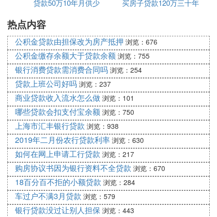
贷款50万10年月供少
别
买房子贷款120万三十年
供多少钱
杩欒窡浣犵殑璐锋炬柟寮忎笌閫夋嫨鐨勮繕娆炬柟寮
忔湁鍏筹細1銆佸晢涓氳捶娆撅細绛夐濇湰鎭杩樻炬
热点内容
月供多少
瘡鏈堟湀渚涗负5416.75鍏冿紱绛夐濇湰閲戣繕娆炬
公积金贷款由担保改为房产抵押
浏览：676
硶棣栨湀鏈堜緵涓6293.33鍏冿紝闅忓悗閫愭湀閫掑
噺銆2銆佸叕绉閲戣捶娆撅細绛夐濇湰鎭杩樻炬硶姣
公积金缴存余额大于贷款余额
浏览：755
忔湀鏈堜緵涓4908.76鍏冿紱绛夐濇湰閲戣繕娆炬硶
银行消费贷款需消费合同吗
浏览：254
棣栨湀鏈堜緵涓5416.67鍏冿紝闅忓悗閫愭湀閫掑噺
贷款上班公司好吗
浏览：237
銆
商业贷款收入流水怎么做
浏览：101
涓嶅悓璐锋炬柟寮忓拰涓嶅悓杩樻炬柟寮忔瘡鏈堥渶
哪些贷款会扣支付宝余额
浏览：750
瑕佽繕娆鹃噾棰濆叿浣撳備笅锛
上海市汇丰银行贷款
浏览：938
1.鍏绉閲戣捶娆撅細
2019年二月份农行贷款利率
浏览：630
如何在网上申请工行贷款
鍏绉閲戣捶娆惧埄鐜囨槸鎸夌収澶琛岃捶娆惧熀鍑嗗
浏览：217
埄鐜囨墽琛岀殑(涓嶈冭檻浜屽楁埧)锛10骞存湡鐨勫
购房协议书因为银行资料不全贷款
浏览：670
叕绉閲戣捶娆惧埄鐜囦负3.25%銆傚傛灉鎸夌収绛夐
18百分百不拒的小额贷款
浏览：284
濇湰鎭娉曡繕娆撅紝璐锋50涓囧厓鍒10骞磋繕娓呯殑
车过户不满3月贷款
浏览：579
璇濓紝姣忔湀鐨勬湀渚涜繕娆鹃濅负4908.76鍏冦傚
银行贷款没过让别人担保
浏览：443
傛灉鎸夌収绛夐濇湰閲戞硶杩樻撅紝閭ｄ箞姣忔湀鐨