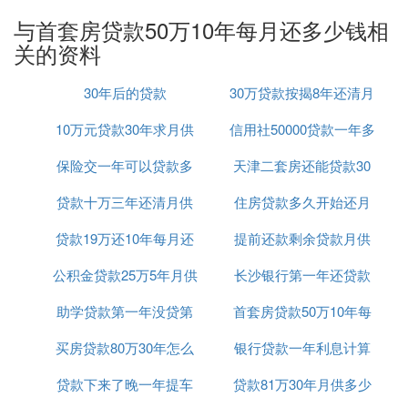
若所在城市有招行，可通过招行尝试申请贷款，针对
与首套房贷款50万10年每月还多少钱相
您具体申请贷款的执行利率、金额、贷款期限以及贷
关的资料
款还款方式的信息，需要您申请贷款后经办行在具体
审核您的综合信息，贷款审核通过后才能确定。
30年后的贷款
30万贷款按揭8年还清月
请您在8:30-18:00致电95555选择“2人工服务-“1”个人
银行业务-“4”
个人贷款
业务进入人工服务提供贷款用
10万元贷款30年求月供
信用社50000贷款一年多
供多少
途及城市详细了解所需资料。
保险交一年可以贷款多
天津二套房还能贷款30
少利息是多少
二、我首套房贷，贷款50万，十年还清，利息多少
啊？
贷款十万三年还清月供
少钱
住房贷款多久开始还月
年么
我首套房贷，140801.31
贷款19万还10年每月还
多少钱
提前还款剩余贷款月供
供
公积金贷款25万5年月供
款怎么算
长沙银行第一年还贷款
计算器
三、贷款50万提前还清十年多少利息？
助学贷款第一年没贷第
首套房贷款50万10年每
利率
亲，您好！50万元房贷10年利息是141685元如果提
前5年还款,利息是60019元
买房贷款80万30年怎么
二年贷麻烦吗
银行贷款一年利息计算
月还多少钱
?房贷还款方式是购房者在申请银行贷款买房且房贷
贷款下来了晚一年提车
计算公式
贷款81万30年月供多少
申请通过后需要选择的还贷方法。通常房贷还款方式