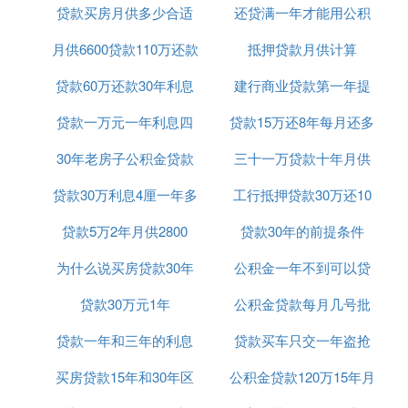
贷款买房月供多少合适
可以吗
还贷满一年才能用公积
cout<
cout<<"输入用户姓名：";
月供6600贷款110万还款
吗
抵押贷款月供计算
金贷款吗
cin>>name;
贷款60万还款30年利息
25年
建行商业贷款第一年提
cout<<"输入贷款金额（万元）：";
贷款一万元一年利息四
共计多少
贷款15万还8年每月还多
前还款
cin>>n;
30年老房子公积金贷款
百五
三十一万贷款十年月供
少
cout<<"输入
贷款年限
：";
贷款30万利息4厘一年多
期限
工行抵押贷款30万还10
多少钱
cin>>m;
贷款5万2年月供2800
少钱
贷款30年的前提条件
年
cout<<"用户姓名："<
为什么说买房贷款30年
公积金一年不到可以贷
for(intp=0;p<=79;p)
cout<<'^'
贷款30万元1年
好
公积金贷款每月几号批
款吗
cout<<"正确？（Y/N）";
贷款一年和三年的利息
贷款买车只交一年盗抢
cin>>b;
买房贷款15年和30年区
是多少钱
公积金贷款120万15年月
险可以吗
if(b=='Y')break;