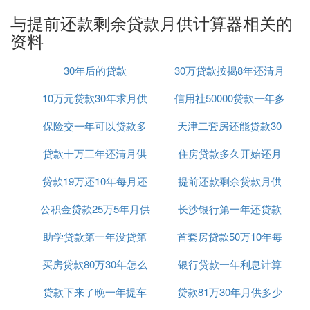
{
与提前还款剩余贷款月供计算器相关的
chara='Y',b='N'
资料
charname[20];
30年后的贷款
30万贷款按揭8年还清月
doublen;
10万元贷款30年求月供
信用社50000贷款一年多
供多少
doublej,k,l;
保险交一年可以贷款多
天津二套房还能贷款30
少利息是多少
intm;
while(a=='Y')
贷款十万三年还清月供
少钱
住房贷款多久开始还月
年么
{
贷款19万还10年每月还
多少钱
提前还款剩余贷款月供
供
b='N'
公积金贷款25万5年月供
款怎么算
长沙银行第一年还贷款
计算器
while(b=='N')
助学贷款第一年没贷第
首套房贷款50万10年每
利率
{
买房贷款80万30年怎么
二年贷麻烦吗
银行贷款一年利息计算
月还多少钱
for(inti=0;i<=79;i)
贷款下来了晚一年提车
计算公式
贷款81万30年月供多少
cout<<'^'