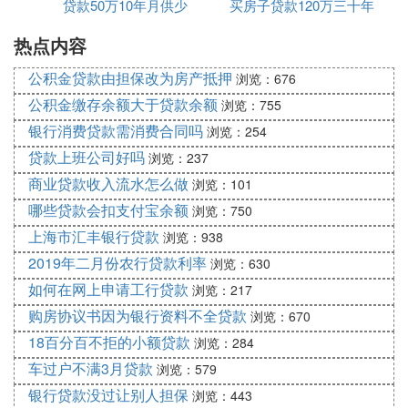
贷款50万10年月供少
别
买房子贷款120万三十年
供多少钱
}
热点内容
月供多少
if(m<=1)
公积金贷款由担保改为房产抵押
浏览：676
{
公积金缴存余额大于贷款余额
浏览：755
n=n10000;
银行消费贷款需消费合同吗
浏览：254
j=n0.0747/12;
贷款上班公司好吗
浏览：237
k=n0.0747;
商业贷款收入流水怎么做
浏览：101
哪些贷款会扣支付宝余额
浏览：750
l=nk;
上海市汇丰银行贷款
浏览：938
}
2019年二月份农行贷款利率
浏览：630
elseif(m>1
如何在网上申请工行贷款
浏览：217
j=n0.0756/12;
购房协议书因为银行资料不全贷款
浏览：670
k=n0.0756;
18百分百不拒的小额贷款
浏览：284
车过户不满3月贷款
浏览：579
l=nk;
银行贷款没过让别人担保
浏览：443
}