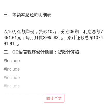
三、等额本息还款明细表
以10万金额举例，贷款10万；分期36期；利息总额7
491.61元；每月月供2985.88元；累计还款总额1074
91.61元
二、CC语言程序设计题目：贷款计算器
#include
#include
#include
#include
usingnamespacestd;
阅读全文
intmain()