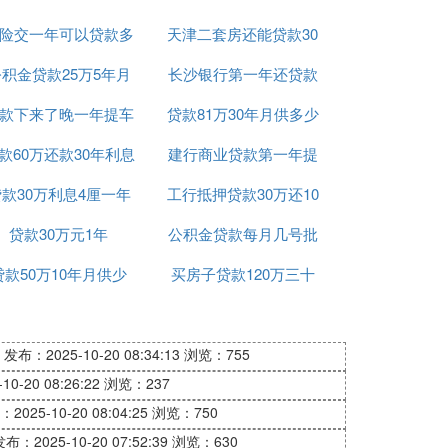
险交一年可以贷款多
天津二套房还能贷款30
积金贷款25万5年月
少钱
长沙银行第一年还贷款
年么
款下来了晚一年提车
供
贷款81万30年月供多少
利率
款60万还款30年利息
可以吗
建行商业贷款第一年提
款30万利息4厘一年
共计多少
工行抵押贷款30万还10
前还款
贷款30万元1年
多少钱
公积金贷款每月几号批
年
贷款50万10年月供少
买房子贷款120万三十
年月供多少
发布：2025-10-20 08:34:13
浏览：755
0-20 08:26:22
浏览：237
2025-10-20 08:04:25
浏览：750
布：2025-10-20 07:52:39
浏览：630