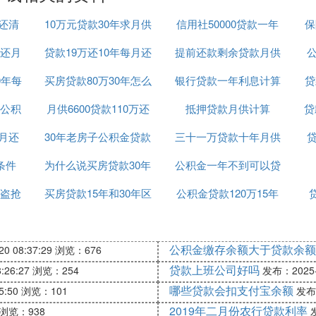
年还清
10万元贷款30年求月供
信用社50000贷款一年
保
还月
贷款19万还10年每月还
提前还款剩余贷款月供
多少利息是多少
公
0年每
买房贷款80万30年怎么
款怎么算
银行贷款一年利息计算
计算器
贷
公积
月供6600贷款110万还
计算公式
抵押贷款月供计算
贷
每月还
30年老房子公积金贷款
款25年
三十一万贷款十年月供
贷
条件
为什么说买房贷款30年
期限
公积金一年不到可以贷
多少钱
盗抢
买房贷款15年和30年区
好
公积金贷款120万15年
款吗
别
月供多少钱
公积金缴存余额大于贷款余额
0 08:37:29
浏览：676
贷款上班公司好吗
:26:27
浏览：254
发布：2025-1
哪些贷款会扣支付宝余额
5:50
浏览：101
发布：
2019年二月份农行贷款利率
浏览：938
发