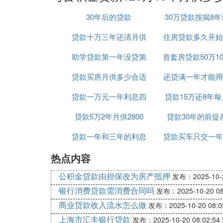
30年后的贷款
30万贷款按揭8
贷款十万三年还清月供
住房贷款多久开始
月供多少
助学贷款第一年没贷第
多少钱
首套房贷款50万1
供
贷款买房月供多少合适
二年贷麻烦吗
还贷满一年才能用
月还多少钱
贷款一万元一年利息四
吗
贷款15万还8年
金贷款吗
贷款5万2年月供2800
百五
贷款30年的前提
多少
贷款一年和三年的利息
贷款买车只交一年
热点内容
是多少钱
险可以吗
公积金贷款由担保改为房产抵押
发布：2025-10-2
银行消费贷款需消费合同吗
发布：2025-10-20 08
商业贷款收入流水怎么做
发布：2025-10-20 08:0
上海市汇丰银行贷款
发布：2025-10-20 08:02:54