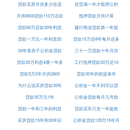
贷款买房月供多少合适
可以吗
还贷满一年才能用公积
偿还贷款吗可以的话，需要什么
月供6600贷款110万还款
吗
抵押贷款月供计算
金贷款吗
公积金能每月用来还贷款
贷款60万还款30年利息
25年
建行商业贷款第一年提
以下是提取公积金还商贷的几种方式：
贷款一万元一年利息四
共计多少
贷款15万还8年每月还多
前还款
（一）逐月提取转账还贷
30年老房子公积金贷款
百五
三十一万贷款十年月供
少
1．关于申请条件。
（1）取消原来申请时“职工账户需有6倍的月还款额
贷款30万利息4厘一年多
期限
工行抵押贷款30万还10
多少钱
的余额”的限制条件，改为：在本市已办理住房公积
贷款5万2年月供2800
少钱
贷款30年的前提条件
年
金贷款或“公转商”补息贷款且尚未还清的借款人及其
配偶，包括其他产权人及其配偶。也就是说，申请逐
为什么说买房贷款30年
公积金一年不到可以贷
月提取转账还贷，对职工账户中的余额多少不作要
贷款30万元1年
好
公积金贷款每月几号批
款吗
求。
（2）在此基础上，取消了“职工账户中的余额不足时
贷款一年和三年的利息
贷款买车只交一年盗抢
自动终止”的规定，即职工办理逐月提取转账还贷，
只要申请一次，整个还贷期间都有效，通俗讲，就
买房贷款15年和30年区
是多少钱
公积金贷款120万15年月
险可以吗
是“一次申请，持续有效”。就算职工账户中的资金不