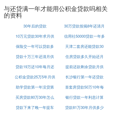
2、根据目前公积金贷款要求，需将房管部门关于
与还贷满一年才能用公积金贷款吗相关
《借款人及家庭成员名单、住房坐落情况表》上显示
的资料
的结果认定房屋套数。如果本人、配偶、未成年子女
名下无成套住房登记的为首套房认定，则享受首套房
30年后的贷款
30万贷款按揭8年还清月
公积金基准利率；购买改善型第二套住房的，
贷款利
率
上浮至住房公积金贷款基准利率的1.1倍。由于公
10万元贷款30年求月供
信用社50000贷款一年多
供多少
积金网站非认定机构，所以应先至房管部门调取名下
保险交一年可以贷款多
天津二套房还能贷款30
少利息是多少
房屋信息，之后再至各住房公积金贷款受理网点认
定，由各受理网点根据提供的材料认定是否为首套住
贷款十万三年还清月供
少钱
住房贷款多久开始还月
年么
房还是二套改善型住房。
贷款19万还10年每月还
多少钱
提前还款剩余贷款月供
供
3、认定为首套住房的，每户家庭住房公积金最高贷
公积金贷款25万5年月供
款怎么算
长沙银行第一年还贷款
计算器
款限额为60万元，若有补充住房公积金的，最高贷款
限额为80万元。认定为改善居住条件购买第二套住房
助学贷款第一年没贷第
首套房贷款50万10年每
利率
的，每户家庭住房公积金最高贷款限额为40万元，若
买房贷款80万30年怎么
二年贷麻烦吗
银行贷款一年利息计算
月还多少钱
有补充住房公积金的，最高贷款限额为60万元。
贷款下来了晚一年提车
计算公式
贷款81万30年月供多少
㈢ 商业贷款满一年能每年提取公积金用于