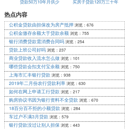
贷款50万10年月供少
别
买房子贷款120万三十年
供多少钱
够扣还每月还贷额，其申请也不会终止，只是暂时转
到银行卡扣款，等到职工账户中的金额又够扣还一个
热点内容
月供多少
月的贷款额时，公积金系统又会自动回到职工公积金
公积金贷款由担保改为房产抵押
账户中扣还贷款，无需再次申请。
浏览：676
（3）取消“申请时贷款应没有逾期”的规定。也就是
公积金缴存余额大于贷款余额
浏览：755
说，现在不管贷款有没有逾期，职工都可以申请办理
银行消费贷款需消费合同吗
浏览：254
逐月提取还贷。
贷款上班公司好吗
浏览：237
商业贷款收入流水怎么做
浏览：101
2．关于提取额度。
哪些贷款会扣支付宝余额
浏览：750
（1）提取额度为职工每月应还住房公积金贷款或“公
上海市汇丰银行贷款
浏览：938
转商”补息贷款的本息额，包括逾期部分。也就是
说，如果职工申请提取还贷时有贷款逾期的情况，则
2019年二月份农行贷款利率
浏览：630
公积金系统会自动计算你申请时当月应还款额和逾期
如何在网上申请工行贷款
浏览：217
本息金额，如果职工账户中的住房公积金足够偿还应
购房协议书因为银行资料不全贷款
浏览：670
还款额和逾期部分，则公积金系统将自动扣划相应资
18百分百不拒的小额贷款
浏览：284
金转账还贷。
车过户不满3月贷款
浏览：579
（2）逐月提取还贷委托生效后，每月15日前从提取
银行贷款没过让别人担保
浏览：443
还贷人住房公积金账户中划转当月应还贷本息额。划