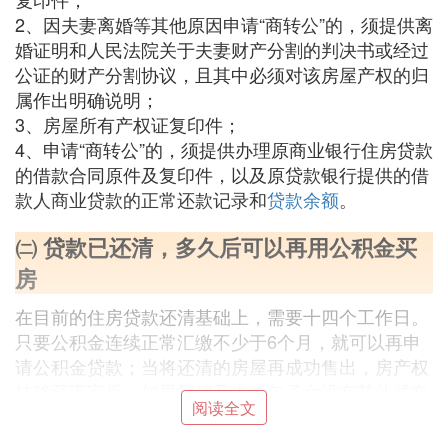
2、因夫妻离婚等其他原因申请“商转公”的，须提供离
婚证明和人民法院关于夫妻财产分割的判决书或经过
公证的财产分割协议，且其中必须对该房屋产权的归
属作出明确说明；
3、房屋所有产权证复印件；
4、申请“商转公”的，须提供办理原商业银行住房贷款
的借款合同原件及复印件，以及原贷款银行提供的借
款人商业贷款的正常还款记录和
贷款余额
。
㈡ 贷款已还清，多久后可以再用公积金买
房
在目前的住房贷款还清基础上，需要十四个工作日。
只要公积金连续正常汇缴不少于6个月，就可以再申
请公积金贷款；当将还清的房屋再成功售出，房产权
转移至下家后，如果配偶及未成年子女没有其他成套
阅读全文
住房基础上，仍然是属于首套房贷款。