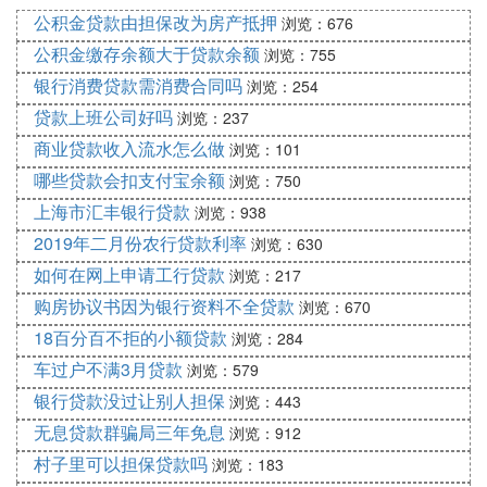
本金支付金额相同，但利息逐月递减，因
公积金贷款由担保改为房产抵押
浏览：676
此前期的还款压力会相对较大。
公积金缴存余额大于贷款余额
：
浏览：755
综合评估
银行消费贷款需消费合同吗
浏览：254
：在确定月供金额时，要充
考虑生活成本
贷款上班公司好吗
浏览：237
分考虑你的日常生活开销、家庭负担、未
商业贷款收入流水怎么做
来规划等因素。
浏览：101
：随着个人财务状况的变化，你
灵活调整
哪些贷款会扣支付宝余额
浏览：750
可以适时调整贷款还款计划，以确保月供
上海市汇丰银行贷款
浏览：938
始终保持在可承受的范围内。
2019年二月份农行贷款利率
浏览：630
综上所述，贷款买房时的月供金额应根据你的薪资状
如何在网上申请工行贷款
浏览：217
况、生活消费能力以及未来的财务规划来确定。通过
购房协议书因为银行资料不全贷款
浏览：670
合理的贷款年限选择、还款方式选择以及综合评估，
18百分百不拒的小额贷款
浏览：284
你可以确保月供不会对你的生活造成过大的影响。
车过户不满3月贷款
浏览：579
银行贷款没过让别人担保
Ⅲ 买房贷款300万月供多少合适吗
浏览：443
无息贷款群骗局三年免息
浏览：912
买房贷款300万，月供多少合适需结合个人经济状况
村子里可以担保贷款吗
浏览：183
。
和还款能力综合判断