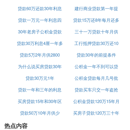
：尽量不要让自己背负过大
避免过高压力
贷款60万还款30年利息
25年
建行商业贷款第一年提
的还款压力，以免影响生活质量和其他重
贷款一万元一年利息四
共计多少
贷款15万还8年每月还多
前还款
要支出。
：
贷款年限
的选择
30年老房子公积金贷款
百五
三十一万贷款十年月供
少
：选择较长的贷款年限可以降低
较长年限
贷款30万利息4厘一年多
期限
工行抵押贷款30万还10
多少钱
每月的还款金额，减轻经济压力。同时，
随着未来收入的增加，你还可以考虑提前
贷款5万2年月供2800
少钱
贷款30年的前提条件
年
还款以节省利息。
为什么说买房贷款30年
公积金一年不到可以贷
：在申请贷款时，银行会要
注意工资证明
求提供工资证明。确保你的工资证明能够
贷款30万元1年
好
公积金贷款每月几号批
款吗
支持你所选择的贷款额度和年限。
贷款一年和三年的利息
贷款买车只交一年盗抢
：
还款方式的选择
：这种方式下，每月的还款金额
等额本息
买房贷款15年和30年区
是多少钱
公积金贷款120万15年月
险可以吗
是固定的，包括本金和利息。这有助于你
贷款50万10年月供少
别
买房子贷款120万三十年
供多少钱
更好地规划预算和支出。
：等额本金方式下，每月的
避免等额本金
热点内容
月供多少