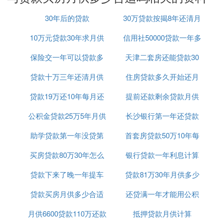
生活开销
会给生活带来过大压力。
30年后的贷款
30万贷款按揭8年还清月
综上所述，合适的月供额度需综合考虑个人收入、公
10万元贷款30年求月供
信用社50000贷款一年多
供多少
积金冲还贷情况、贷款期限与利率以及个人财务状
况。建议借款人在贷款前进行详细的财务规划，并咨
保险交一年可以贷款多
天津二套房还能贷款30
少利息是多少
询专业人士的意见以确定合适的月供额度。
贷款十万三年还清月供
少钱
住房贷款多久开始还月
年么
Ⅱ 贷款买房月供多少才不会影响生活
贷款19万还10年每月还
多少钱
提前还款剩余贷款月供
供
贷款买房时，月供应控制在不影响生活的合理范围
公积金贷款25万5年月供
款怎么算
长沙银行第一年还贷款
计算器
内，这主要取决于个人的薪资状况和平时的生活消费
能力。以下是一些建议，以帮助确定合适的月供金
助学贷款第一年没贷第
首套房贷款50万10年每
利率
：
额
买房贷款80万30年怎么
二年贷麻烦吗
银行贷款一年利息计算
月还多少钱
：
月供与薪资的比例
贷款下来了晚一年提车
计算公式
贷款81万30年月供多少
：通常建议，你和你爱人工资的
合理比例
总和至少是月供款的2-2.5倍。这样的比例
贷款买房月供多少合适
可以吗
还贷满一年才能用公积
可以确保在支付月供后，仍有足够的资金
月供6600贷款110万还款
吗
抵押贷款月供计算
金贷款吗
用于日常生活开销和应急储备。