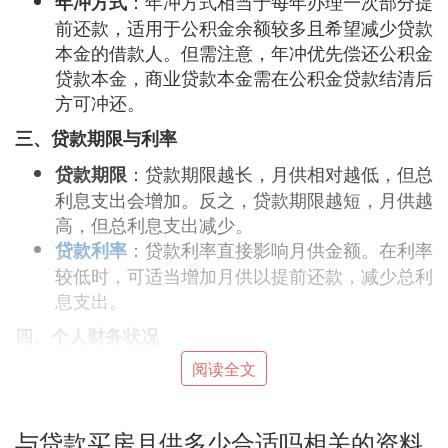
：年冲方式相当于每年办理一次部分提
年冲方式
前还款，适用于公积金余额较多且希望减少贷款
本金的借款人。但需注意，年冲优先偿还公积金
贷款本金，商业贷款本金需在公积金贷款结清后
方可冲还。
三、贷款期限与利率
：贷款期限越长，月供相对越低，但总
贷款期限
利息支出会增加。反之，贷款期限越短，月供越
高，但总利息支出减少。
：贷款利率直接影响月供金额。在利率
贷款利率
较低时，可适当增加月供以提前还款，减少总利
息支出。
四、个人财务状况
阅读全文
：考虑个人储蓄和投资计划，确保在
储蓄与投资
支付月供后仍有足够的资金用于紧急情况和未来
规划。
与贷款买房月供多少合适吗相关的资料
：合理评估日常生活开销，确保月供不