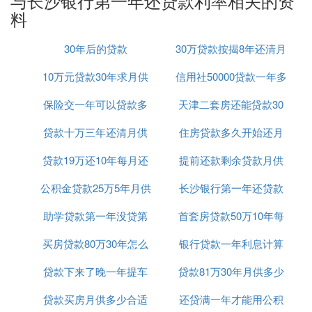
与长沙银行第一年还贷款利率相关的资
料
30年后的贷款
30万贷款按揭8年还清月
10万元贷款30年求月供
信用社50000贷款一年多
供多少
保险交一年可以贷款多
天津二套房还能贷款30
少利息是多少
贷款十万三年还清月供
少钱
住房贷款多久开始还月
年么
贷款19万还10年每月还
多少钱
提前还款剩余贷款月供
供
公积金贷款25万5年月供
款怎么算
长沙银行第一年还贷款
计算器
助学贷款第一年没贷第
首套房贷款50万10年每
利率
买房贷款80万30年怎么
二年贷麻烦吗
银行贷款一年利息计算
月还多少钱
贷款下来了晚一年提车
计算公式
贷款81万30年月供多少
贷款买房月供多少合适
可以吗
还贷满一年才能用公积