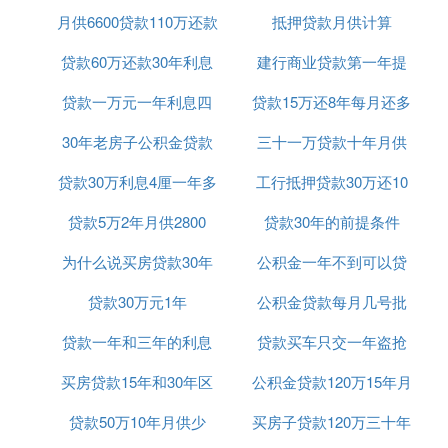
月供6600贷款110万还款
吗
抵押贷款月供计算
金贷款吗
贷款60万还款30年利息
25年
建行商业贷款第一年提
贷款一万元一年利息四
共计多少
贷款15万还8年每月还多
前还款
30年老房子公积金贷款
百五
三十一万贷款十年月供
少
贷款30万利息4厘一年多
期限
工行抵押贷款30万还10
多少钱
贷款5万2年月供2800
少钱
贷款30年的前提条件
年
为什么说买房贷款30年
公积金一年不到可以贷
贷款30万元1年
好
公积金贷款每月几号批
款吗
贷款一年和三年的利息
贷款买车只交一年盗抢
买房贷款15年和30年区
是多少钱
公积金贷款120万15年月
险可以吗
贷款50万10年月供少
别
买房子贷款120万三十年
供多少钱