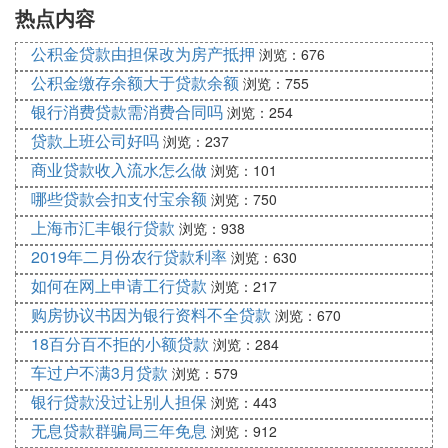
热点内容
月供多少
公积金贷款由担保改为房产抵押
浏览：676
公积金缴存余额大于贷款余额
浏览：755
银行消费贷款需消费合同吗
浏览：254
贷款上班公司好吗
浏览：237
商业贷款收入流水怎么做
浏览：101
哪些贷款会扣支付宝余额
浏览：750
上海市汇丰银行贷款
浏览：938
2019年二月份农行贷款利率
浏览：630
如何在网上申请工行贷款
浏览：217
购房协议书因为银行资料不全贷款
浏览：670
18百分百不拒的小额贷款
浏览：284
车过户不满3月贷款
浏览：579
银行贷款没过让别人担保
浏览：443
无息贷款群骗局三年免息
浏览：912