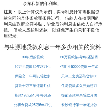
余额和新的年利率。
： 以上计算仅为示例，实际利息计算需根据贷
注意
款合同的具体条款和条件进行。 借款人在校期间的
利息由政府全额补贴，毕业后的利息由借款人自行承
担。 借款人应按时还款，以避免产生罚息和不良信
用记录。
与生源地贷款利息一年多少相关的资料
30年后的贷款
30万贷款按揭8年还清月
10万元贷款30年求月供
信用社50000贷款一年多
供多少
保险交一年可以贷款多
天津二套房还能贷款30
少利息是多少
贷款十万三年还清月供
少钱
住房贷款多久开始还月
年么
贷款19万还10年每月还
多少钱
提前还款剩余贷款月供
供
公积金贷款25万5年月供
款怎么算
长沙银行第一年还贷款
计算器