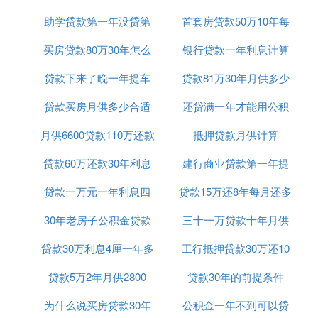
助学贷款第一年没贷第
首套房贷款50万10年每
利率
买房贷款80万30年怎么
二年贷麻烦吗
银行贷款一年利息计算
月还多少钱
贷款下来了晚一年提车
计算公式
贷款81万30年月供多少
贷款买房月供多少合适
可以吗
还贷满一年才能用公积
月供6600贷款110万还款
吗
抵押贷款月供计算
金贷款吗
贷款60万还款30年利息
25年
建行商业贷款第一年提
贷款一万元一年利息四
共计多少
贷款15万还8年每月还多
前还款
30年老房子公积金贷款
百五
三十一万贷款十年月供
少
贷款30万利息4厘一年多
期限
工行抵押贷款30万还10
多少钱
贷款5万2年月供2800
少钱
贷款30年的前提条件
年
为什么说买房贷款30年
公积金一年不到可以贷