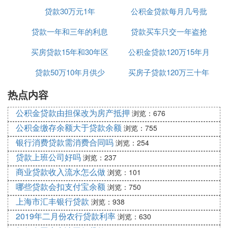
贷款30万元1年
好
公积金贷款每月几号批
款吗
贷款一年和三年的利息
贷款买车只交一年盗抢
买房贷款15年和30年区
是多少钱
公积金贷款120万15年月
险可以吗
贷款50万10年月供少
别
买房子贷款120万三十年
供多少钱
热点内容
月供多少
公积金贷款由担保改为房产抵押
浏览：676
公积金缴存余额大于贷款余额
浏览：755
银行消费贷款需消费合同吗
浏览：254
贷款上班公司好吗
浏览：237
商业贷款收入流水怎么做
浏览：101
哪些贷款会扣支付宝余额
浏览：750
上海市汇丰银行贷款
浏览：938
2019年二月份农行贷款利率
浏览：630