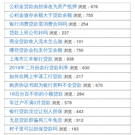
的本金和利息总额相对较高，因此还贷压力较
公积金贷款由担保改为房产抵押
浏览：676
大。
公积金缴存余额大于贷款余额
浏览：755
：贷款期限较长，每月需要偿还的本
30年贷款
银行消费贷款需消费合同吗
浏览：254
金和利息总额相对较低，能够减轻购房者的还贷
贷款上班公司好吗
浏览：237
压力。
商业贷款收入流水怎么做
浏览：101
：
2. 生活质量
哪些贷款会扣支付宝余额
浏览：750
选择30年贷款，购房者每月可用于其他生活开
上海市汇丰银行贷款
浏览：938
支的资金更多，能够更好地享受生活，提高生活
2019年二月份农行贷款利率
浏览：630
质量。
如何在网上申请工行贷款
浏览：217
而选择20年贷款，则可能因每月还贷压力较
购房协议书因为银行资料不全贷款
浏览：670
大，导致在其他方面的消费受到一定限制。
18百分百不拒的小额贷款
浏览：284
：
3. 利息支出
车过户不满3月贷款
浏览：579
虽然30年贷款期限较长，利息支出相对较多，
银行贷款没过让别人担保
浏览：443
但购房者可以通过提前还款等方式来减少利息支
无息贷款群骗局三年免息
浏览：912
出。
村子里可以担保贷款吗
浏览：183
重要的是，购房者应根据自己的经济状况和还款