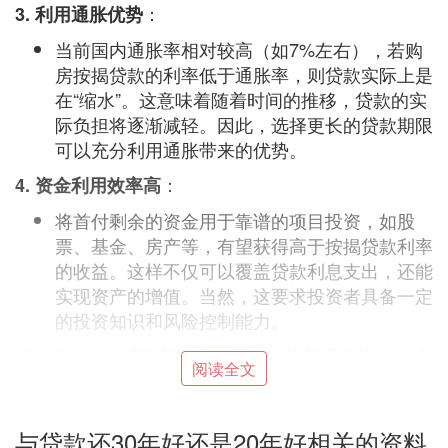
：
3. 利用通胀优势
当前国内通胀率相对较高（如7%左右），若购
房按揭贷款的利率低于通胀率，则贷款实际上是
在“缩水”。这意味着随着时间的推移，贷款的实
际负担将逐渐减轻。因此，选择更长的贷款期限
可以充分利用通胀带来的优势。
：
4. 资金利用效率高
将首付剩余的资金用于靠谱的项目投资，如股
票、基金、房产等，有望获得高于按揭贷款利率
的收益。这样不仅可以覆盖贷款利息支出，还能
实现资产的增值。当然，这要求投资者具备一定
的投资知识和风险控制能力。
综上所述，从减轻前期还款压力、提前还贷机会、通
阅读全文
胀优势以及资金利用效率等方面考虑，买房贷款选择
30年通常比20年更划算。但请注意，这一建议并非适
用于所有情况，具体还需根据个人经济状况、投资能
与贷款还30年好还是20年好相关的资料