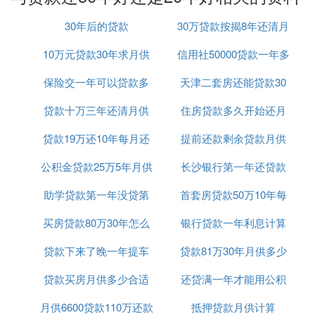
力和风险承受能力等因素进行综合考虑。
30年后的贷款
30万贷款按揭8年还清月
『贰』 房贷到底是20年好还是30年好
10万元贷款30年求月供
信用社50000贷款一年多
供多少
房贷选择20年还是30年，取决于个人的经济情况和规
保险交一年可以贷款多
。
天津二套房还能贷款30
少利息是多少
划，没有绝对的“好”或“不好”
：
选择20年房贷期限的原因
贷款十万三年还清月供
少钱
住房贷款多久开始还月
年么
：对于喜欢储蓄、不喜欢负债的人
减少利息支出
贷款19万还10年每月还
多少钱
提前还款剩余贷款月供
供
来说，选择较短的贷款期限可以减少长期的利息
公积金贷款25万5年月供
款怎么算
长沙银行第一年还贷款
计算器
支出。在贷款总额相同的情况下，贷款期限越
短，支付的利息总额就越少。
助学贷款第一年没贷第
首套房贷款50万10年每
利率
：对于一些未来收入可能降低
适应未来收入变化
的人群，如即将退休的群体或低收入人群，选择
买房贷款80万30年怎么
二年贷麻烦吗
银行贷款一年利息计算
月还多少钱
较短的贷款期限可以减轻未来的还款压力。
贷款下来了晚一年提车
计算公式
贷款81万30年月供多少
：
选择30年房贷期限的原因
贷款买房月供多少合适
可以吗
还贷满一年才能用公积
：对于经济条件有限、收入不高的
经济压力分散
月供6600贷款110万还款
吗
抵押贷款月供计算
金贷款吗
年轻人来说，选择较长的贷款期限可以将还款压