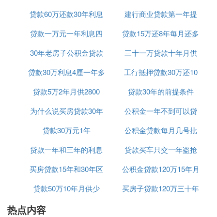
力分散到更长的时间里，减轻每月的还款负担。
贷款60万还款30年利息
25年
建行商业贷款第一年提
：对于一些炒房客或懂得投资的人来
保持现金流
说，选择较长的贷款期限可以保持更多的现金流
贷款一万元一年利息四
共计多少
贷款15万还8年每月还多
前还款
用于其他投资。只要他们的投资收益能超过房贷
30年老房子公积金贷款
百五
三十一万贷款十年月供
少
利率，那么贷款期限越长，他们利用银行资金进
行投资的时间就越长，潜在的增值空间也就越
贷款30万利息4厘一年多
期限
工行抵押贷款30万还10
多少钱
大。
贷款5万2年月供2800
少钱
贷款30年的前提条件
年
综上所述，选择房贷期限应综合考虑个人的经济情
况、还款能力以及未来的财务规划。在做出决定前，
为什么说买房贷款30年
公积金一年不到可以贷
建议咨询专业的金融顾问或银行工作人员，以获取更
贷款30万元1年
好
公积金贷款每月几号批
款吗
具体的建议和信息。
贷款一年和三年的利息
贷款买车只交一年盗抢
『叁』 贷款买房20年和30年哪个划算
买房贷款15年和30年区
是多少钱
公积金贷款120万15年月
险可以吗
。以下是具体的分析：
贷款买房30年比20年更划算
贷款50万10年月供少
别
买房子贷款120万三十年
供多少钱
：
1. 每月还贷压力
热点内容
月供多少
：由于贷款期限较短，每月需要偿还
20年贷款