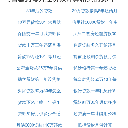
日5年及以上LPR报价是430%，假设银行给借款人确
定的基点是180个BP，则房贷利率是430%+18%=6
30年后的贷款
30万贷款按揭8年还清月
1%。
10万元贷款30年求月供
信用社50000贷款一年多
供多少
（3）组合贷款：为公积金贷款+商业贷款的组合体，
不同部分贷款利率分别按上述两种类型房贷执行。
保险交一年可以贷款多
天津二套房还能贷款30
少利息是多少
可以在申请贷款前，先去上：贝尖速查，查看一下自
己的信用状况，如果信用不好，就先缓一缓，等信用
贷款十万三年还清月供
少钱
住房贷款多久开始还月
年么
风险分不高，污点几乎没有时再去申请，就比较容易
贷款19万还10年每月还
多少钱
提前还款剩余贷款月供
供
通过了。
三、贷款还款方式有哪些？
公积金贷款25万5年月供
款怎么算
长沙银行第一年还贷款
计算器
银行贷款常见的还款方式有等额本息、等额本金两
助学贷款第一年没贷第
首套房贷款50万10年每
利率
种，借款人可根据自身需求选择适合自己的还款方
式，不要只看还款利息，还得考虑自身的还款能力以
买房贷款80万30年怎么
二年贷麻烦吗
银行贷款一年利息计算
月还多少钱
及还款压力。
1、等额本金
贷款下来了晚一年提车
计算公式
贷款81万30年月供多少
即借款人每个月偿还的本金相同，每月利息随着还款
贷款买房月供多少合适
可以吗
还贷满一年才能用公积
金额减少而逐渐递减。
前期还款压力比较大，适合有存款、资产的借款人办
月供6600贷款110万还款
吗
抵押贷款月供计算
金贷款吗