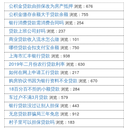
款月数]
公积金贷款由担保改为房产抵押
浏览：676
月还款额=300000*0.83333%/[1-(1+0.83333%)^-72]
公积金缴存余额大于贷款余额
浏览：755
月还款额=5,557.75元
银行消费贷款需消费合同吗
浏览：254
还款总额=400,158.10元
贷款上班公司好吗
利息总额=100,158.10元
浏览：237
结果：
商业贷款收入流水怎么做
浏览：101
在假设条件下，这笔贷款每月还款5,557.75元；还款
哪些贷款会扣支付宝余额
浏览：750
总额400,158.10元；利息总额100,158.10元。
上海市汇丰银行贷款
浏览：938
2019年二月份农行贷款利率
浏览：630
如何在网上申请工行贷款
浏览：217
购房协议书因为银行资料不全贷款
浏览：670
18百分百不拒的小额贷款
浏览：284
车过户不满3月贷款
浏览：579
银行贷款没过让别人担保
浏览：443
无息贷款群骗局三年免息
浏览：912
村子里可以担保贷款吗
浏览：183