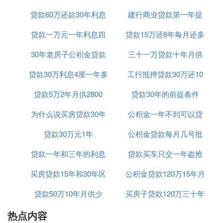
理。
贷款60万还款30年利息
25年
建行商业贷款第一年提
可套用公式分别算出每月应还利息和总利息，其中当
月利息=(贷款总额-累计已还本金)×月利率；利息总额
贷款一万元一年利息四
共计多少
贷款15万还8年每月还多
前还款
=(还款月数+1)×贷款总额×月利率÷2。
2、等额本息
30年老房子公积金贷款
百五
三十一万贷款十年月供
少
即借款人每个月偿还的金额固定，其中
每月贷款
利息
贷款30万利息4厘一年多
期限
工行抵押贷款30万还10
多少钱
按月初剩余贷款本金计算并逐月结清，每个月的还款
压力比较平均，只要收入比较稳定，还是不会轻易逾
贷款5万2年月供2800
少钱
贷款30年的前提条件
年
期的。
为什么说买房贷款30年
公积金一年不到可以贷
每月还款金额=[贷款本金×月利率×(1+月利率)^还款
月数]÷[(1+月利率)^还款月数-1]，其中^符号表示乘
贷款30万元1年
好
公积金贷款每月几号批
款吗
方。
贷款一年和三年的利息
贷款买车只交一年盗抢
请问贷款10年，贷20万，利息多少？
买房贷款15年和30年区
是多少钱
公积金贷款120万15年月
险可以吗
假设是“等额本息”还款方式
贷款50万10年月供少
别
买房子贷款120万三十年
供多少钱
年利率=10%，月利率=年利率/12=0.83333%
热点内容
月供多少
【公式】月还款额=贷款额*月利率/[1-(1+月利率)^-还