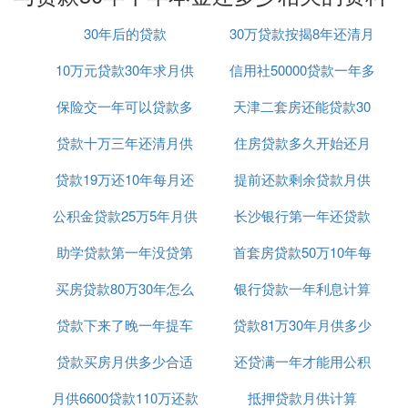
皯
涓銆佸晢涓氳捶娆100涓30骞磋繕娓咃紝姣忔湀杩樻
30年后的贷款
30万贷款按揭8年还清月
鹃噾棰濅负5307.27鍏冦傝嫢浠100涓囨湰閲戯紝30
10万元贷款30年求月供
信用社50000贷款一年多
供多少
骞存湡闄愶紝浠ュ強4.90%鐨勫熀鍑嗗勾鍒╃巼锛堝
亣璁惧埄鐜囦笉鍙橈級锛岄噰鐢ㄧ瓑棰濇湰鎭杩樻炬
保险交一年可以贷款多
天津二套房还能贷款30
少利息是多少
硶锛屾昏繕娆鹃濅负1910616.19鍏冿紝鍏朵腑鍒╂
贷款十万三年还清月供
少钱
住房贷款多久开始还月
年么
伅鎬婚濅负910616.19鍏冦
浜屻佽嫢鍩哄噯骞村埄鐜囦负5.90%锛屽晢涓氳捶娆
贷款19万还10年每月还
多少钱
提前还款剩余贷款月供
供
剧殑杩樻炬儏鍐靛備笅锛
1. 绛夐濇湰鎭杩樻撅細璐锋炬婚1,000,000.00鍏冿紝
公积金贷款25万5年月供
款怎么算
长沙银行第一年还贷款
计算器
杩樻炬湀鏁360鏈堬紝姣忔湀杩樻5,931.37鍏冿紝鎬
助学贷款第一年没贷第
首套房贷款50万10年每
利率
绘敮浠樺埄鎭1,135,291.42鍏冿紝鏈鎭鍚堣2,135,29
1.42鍏冦
买房贷款80万30年怎么
二年贷麻烦吗
银行贷款一年利息计算
月还多少钱
2. 绛夐濇湰閲戣繕娆撅細璐锋炬婚1,000,000.00鍏冿
贷款下来了晚一年提车
计算公式
贷款81万30年月供多少
紝杩樻炬湀鏁360鏈堬紝棣栨湀杩樻7,694.44鍏冿紝
姣忔湀閫掑噺13.66鍏冿紝鎬绘敮浠樺埄鎭887,458.3
贷款买房月供多少合适
可以吗
还贷满一年才能用公积
3鍏冿紝鏈鎭鍚堣1,887,458.33鍏冦
涓夈佸叧浜庤捶娆100涓囧崄骞磋繕娓呯殑鏈堜緵锛
月供6600贷款110万还款
吗
抵押贷款月供计算
金贷款吗