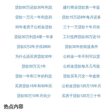
屽缓璁涓庤捶娆炬満鏋勫叿浣撶‘璁ゃ傝嫢鍦ㄦ嫑鍟嗛
贷款60万还款30年利息
25年
建行商业贷款第一年提
摱琛屽姙鐞嗭紝鍙浠ラ氳繃鎷涘晢閾惰岀殑鐞嗚储璁
＄畻鍣ㄨ繘琛屽皾璇曡＄畻銆
贷款一万元一年利息四
共计多少
贷款15万还8年每月还多
前还款
鍥涖100涓囪捶娆惧崄骞磋繕娓呯殑鏈堜緵濡備笅锛
30年老房子公积金贷款
百五
三十一万贷款十年月供
少
- 鍦ㄥ埄鐜囦笉鍙樼殑鎯呭喌涓嬶紝閲囩敤绛夐濇湰
鎭杩樻炬柟寮忥紝姣忔湀杩樻鹃噾棰濅负10557.74鍏
贷款30万利息4厘一年多
期限
工行抵押贷款30万还10
多少钱
冦
- 閲囩敤绛夐濇湰閲戞柟寮忥紝棣栨湀杩樻鹃噾棰濅
贷款5万2年月供2800
少钱
贷款30年的前提条件
年
负12416.67鍏冿紙浠呬緵鍙傝冿級锛屼箣鍚庢瘡鏈堥
为什么说买房贷款30年
公积金一年不到可以贷
掑噺銆
浜斻佽嫢閫氳繃鎷涘晢閾惰岀敵璇100涓囪捶娆撅紝
贷款30万元1年
好
公积金贷款每月几号批
款吗
鍏蜂綋鐨勬湀渚涘皢鍙栧喅浜庤捶娆剧殑鎵ц屽埄鐜
贷款一年和三年的利息
贷款买车只交一年盗抢
囥佹湡闄愬拰杩樻炬柟寮忋傚彲浠ョ櫥褰曟嫑鍟嗛摱
琛屽畼缃戞垨鎵嬫満閾惰岃繘琛岃捶娆炬湀渚涚殑璇
买房贷款15年和30年区
是多少钱
公积金贷款120万15年月
险可以吗
曠畻锛屼絾璇曠畻缁撴灉浠呬緵鍙傝冦
鍏銆佹俯棣ㄦ彁绀猴細
贷款50万10年月供少
别
买房子贷款120万三十年
供多少钱
1. 鍙浠ラ氳繃涓嶅悓杩樻炬柟寮忚＄畻璐锋炬湰閲戝
热点内容
月供多少
拰鍒╂伅銆