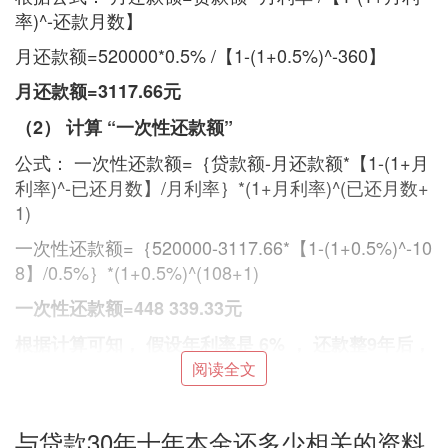
率)^-还款月数】
月还款额=520000*0.5% /【1-(1+0.5%)^-360】
月还款额=3117.66元
（2） 计算 “一次性还款额”
公式： 一次性还款额=｛贷款额-月还款额*【1-(1+月
利率)^-已还月数】/月利率｝*(1+月利率)^(已还月数+
1)
一次性还款额=｛520000-3117.66*【1-(1+0.5%)^-10
8】/0.5%｝*(1+0.5%)^(108+1)
一次性还款额=448 339.33元
根据计算可知， 假设年利率是 6% ， 还款整9年后，
需要一次性还款448 339.33元 即可 还清贷款。
阅读全文
3. 鍟嗕笟璐锋100涓30骞磋繕娓呮湀杩樺氬
与贷款30年十年本金还多少相关的资料