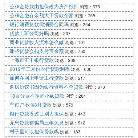
2. 鎷涘晢閾惰岀殑璐锋捐＄畻鍣ㄩ傜敤浜庝竴鍗￠氬
公积金贷款由担保改为房产抵押
浏览：676
偍钃勫崱鐨勫晢涓氳捶娆捐瘯绠楋紝涓嶅寘鎷淇＄敤
公积金缴存余额大于贷款余额
浏览：755
鍗E鎷涜捶鍜岄勫熺幇閲戠殑璇曠畻銆
银行消费贷款需消费合同吗
浏览：254
璇风櫥褰曟嫑鍟嗛摱琛屼竴缃戦氫富椤垫垨浣跨敤鎵
贷款上班公司好吗
浏览：237
嬫満閾惰岋紝浣跨敤鎻愪緵鐨勮捶娆捐＄畻鍣ㄨ繘琛
商业贷款收入流水怎么做
浏览：101
屽叿浣撹瘯绠椼
哪些贷款会扣支付宝余额
浏览：750
4. 房贷35万
贷款30年
5.1的利率,第十年还清
上海市汇丰银行贷款
浏览：938
+一共多少利息，本金和本息个是多少
2019年二月份农行贷款利率
浏览：630
如何在网上申请工行贷款
浏览：217
首先，我们需要计算出每个月需要偿还的等额本息还
购房协议书因为银行资料不全贷款
款额，然后根据耐贺旅第十年还清的条件，计算出前
浏览：670
10年需要偿还的总利息和本息总额，最后再计算出整
18百分百不拒的小额贷款
浏览：284
个贷款期间的总利息和本息总额。
车过户不满3月贷款
浏览：579
假设房贷的贷款方式为等额本息还款，贷款金额为35
银行贷款没过让别人担保
浏览：443
万，贷款期限为30年，年利率为5.1%。
无息贷款群骗局三年免息
浏览：912
首先，我们需要计算出每个月需要偿还的等额本息还
村子里可以担保贷款吗
浏览：183
款额。根据等额本息还款公式，每个月还款额为：