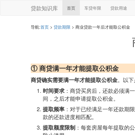
贷款知识库
首页
车贷年限
贷款用途
导航:
首页
>
贷款期限
> 商业贷款一年后才能取公积金
① 商贷满一年才能提取公积金
。以下
商贷确实需要满一年才能提取公积金
：商贷买房后，还款必须满一
时间要求
间，之后才能申请提取公积金。
：对于已经满足一年还款期限
提取频率
款的还款进度相匹配。
：每套房屋每年提取的公
提取额度限制