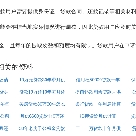
款用户需要提供身份证、贷款合同、还款记录等相关材
能会根据当地实际情况进行调整，因此贷款用户应及时
金，且每年的提取次数和额度均有限制。贷款用户在申请
相关的资料
年还清
10万元贷款30年求月供
信用社50000贷款一年
保
还月
贷款19万还10年每月还
提前还款剩余贷款月供
多少利息是多少
公
0年每
买房贷款80万30年怎么
款怎么算
银行贷款一年利息计算
计算器
贷
公积
月供6600贷款110万还
计算公式
抵押贷款月供计算
贷
每月还
30年老房子公积金贷款
款25年
三十一万贷款十年月供
贷