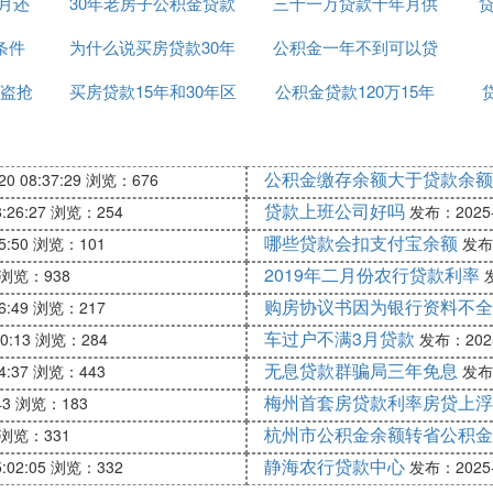
每月还
30年老房子公积金贷款
款25年
三十一万贷款十年月供
贷
条件
为什么说买房贷款30年
期限
公积金一年不到可以贷
多少钱
盗抢
买房贷款15年和30年区
好
公积金贷款120万15年
款吗
别
月供多少钱
公积金缴存余额大于贷款余额
0 08:37:29
浏览：676
贷款上班公司好吗
:26:27
浏览：254
发布：2025-1
哪些贷款会扣支付宝余额
5:50
浏览：101
发布：
2019年二月份农行贷款利率
浏览：938
发
购房协议书因为银行资料不全
6:49
浏览：217
车过户不满3月贷款
0:13
浏览：284
发布：2025-
无息贷款群骗局三年免息
4:37
浏览：443
发布：
梅州首套房贷款利率房贷上浮
43
浏览：183
杭州市公积金余额转省公积金
浏览：331
静海农行贷款中心
:02:05
浏览：332
发布：2025-1