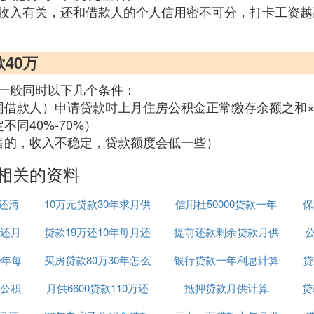
收入有关，还和借款人的个人信用密不可分，打卡工资越
款40万
一般同时以下几个条件：
同借款人）申请贷款时上月住房公积金正常缴存余额之和
同40%-70%）
售的，收入不稳定，贷款额度会低一些）
少相关的资料
年还清
10万元贷款30年求月供
信用社50000贷款一年
保
还月
贷款19万还10年每月还
提前还款剩余贷款月供
多少利息是多少
公
0年每
买房贷款80万30年怎么
款怎么算
银行贷款一年利息计算
计算器
贷
公积
月供6600贷款110万还
计算公式
抵押贷款月供计算
贷