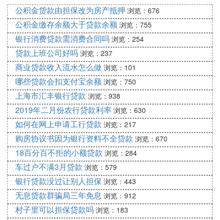
2、向亲朋好友借钱还款
公积金贷款由担保改为房产抵押
浏览：676
公积金缴存余额大于贷款余额
浏览：755
将20万拆解为10个2万，或20个1万，向多个亲朋好
友借钱，这样每个亲朋好友只需要出借少量资金就
银行消费贷款需消费合同吗
浏览：254
行，借钱还款的成功率会更高，解决完网贷欠债危机
贷款上班公司好吗
浏览：237
后，就有大量的时间来慢慢偿还欠亲朋好友的钱。
商业贷款收入流水怎么做
浏览：101
3、变卖高值资产用于还款
哪些贷款会扣支付宝余额
浏览：750
上海市汇丰银行贷款
浏览：938
比如房子、车子、贵金属首饰、高档手表等等，这些
2019年二月份农行贷款利率
值钱的东西若能解决网贷欠债问题，那也算是一种自
浏览：630
救方法，反正等以后有钱了，这些东西还能重新置办
如何在网上申请工行贷款
浏览：217
回来。
购房协议书因为银行资料不全贷款
浏览：670
4、努力工作增加收入后还款
18百分百不拒的小额贷款
浏览：284
车过户不满3月贷款
浏览：579
协商延期、找亲友借钱，总是要看他人脸色，唯有自
银行贷款没过让别人担保
己努力工作、增加收入，才是最靠谱的自救方法，只
浏览：443
是需要时间，而前期的协商、借钱等方法就是在给自
无息贷款群骗局三年免息
浏览：912
己争取时间，时间有了，就要开源节流，总能慢慢将
村子里可以担保贷款吗
浏览：183
20万还清。