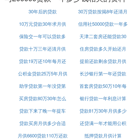
邮储银行外的其他银行存20万，存一年、三年、五年
期的，一年利息分别为2700元、3100元、3100元，
30年后的贷款
30万贷款按揭8年还清月
邮储银行一年、三年、五年期的利息分别为2700元、
3120元、3120元；
10万元贷款30年求月供
信用社50000贷款一年多
供多少
2、协定存款，除了建设银行之外，其他银行的存款
保险交一年可以贷款多
天津二套房还能贷款30
少利息是多少
利率都是1%，20万存一年的利息就是2000元；
3、通知存款，6家国有银行的通知存款，一天和七天
贷款十万三年还清月供
少钱
住房贷款多久开始还月
年么
期的分别都是0.55%和1.1%，所以存20万，一年的利
贷款19万还10年每月还
多少钱
提前还款剩余贷款月供
供
息分别为1100元和2200元。
参考资料来源：网络-利息
公积金贷款25万5年月供
款怎么算
长沙银行第一年还贷款
计算器
贷款20万一年利息多少
助学贷款第一年没贷第
首套房贷款50万10年每
利率
买房贷款80万30年怎么
二年贷麻烦吗
银行贷款一年利息计算
月还多少钱
请您关注“中国银行微银行”微信公众号，选择下方菜
单中“微金融-功能大厅-金融工具和信息查询-贷款计
贷款下来了晚一年提车
计算公式
贷款81万30年月供多少
算器”功能，按照页面提示输入计算条件进行查询。
贷款买房月供多少合适
可以吗
还贷满一年才能用公积
以上内容供您参考，业务规定请以实际为准。
如有疑问，欢迎咨询中国银行在线客服。
月供6600贷款110万还款
吗
抵押贷款月供计算
金贷款吗