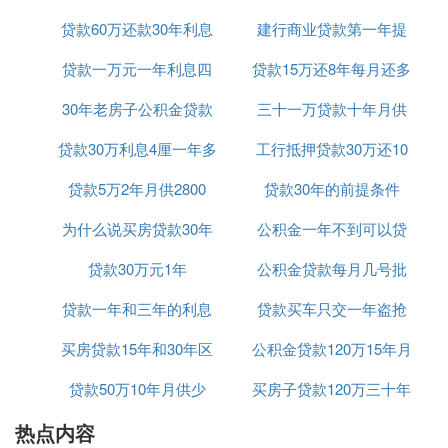
诚邀您下载使用中国银行手机银行APP或中银跨境G
O APP办理相关业务。
贷款60万还款30年利息
25年
建行商业贷款第一年提
贷款一万元一年利息四
共计多少
贷款15万还8年每月还多
前还款
⑵ 20万贷款一年利息多少
30年老房子公积金贷款
百五
三十一万贷款十年月供
少
以9厘的利息为例：贷款20万 借一年利息是1800元。
根据题意，借贷本金为20万，即200000元，9厘的利
贷款30万利息4厘一年多
期限
工行抵押贷款30万还10
多少钱
息，即年利率=0.9%，根据公式，年利息=本金*年利
率
贷款5万2年月供2800
少钱
贷款30年的前提条件
年
代入题中数据，列式可得：年利息=200000*0.9%=1
为什么说买房贷款30年
公积金一年不到可以贷
800元。所以一年要还1800元利息 。
贷款30万元1年
好
公积金贷款每月几号批
款吗
网贷欠20万自救方法
贷款一年和三年的利息
贷款买车只交一年盗抢
1、申请协商延期或再分期
买房贷款15年和30年区
是多少钱
公积金贷款120万15年月
险可以吗
网贷欠20万已成事实，自己能做的就是主动找贷款机
构协商，表达自己积极还款的态度，说明暂无偿还能
贷款50万10年月供少
别
买房子贷款120万三十年
供多少钱
力的现状，需要申请延期或再分期，协商一个双方都
热点内容
月供多少
能接受的方案，就能减轻还款压力。