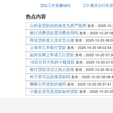
无法办理，责任主要在买方。此时，买卖双
贷款工作室赚钱吗
理离婚过户吗
工行重庆分行存贷
额
二、协商解决方案
热点内容
额
：买方可以尝试通过其他
买方自行筹资
公积金贷款由担保改为房产抵押
发布：2025-10-2
：若买方无法筹集到足
解除合同并退款
银行消费贷款需消费合同吗
发布：2025-10-20 08
用），具体退款金额和方式需依据合同
商业贷款收入流水怎么做
发布：2025-10-20 08:0
上海市汇丰银行贷款
：在双方均同意的情况下，可
延迟交易
发布：2025-10-20 08:02:54
用或风险，需明确约定相关责任。
如何在网上申请工行贷款
发布：2025-10-20 07:3
18百分百不拒的小额贷款
发布：2025-10-20 07:0
三、法律途径解决
银行贷款没过让别人担保
发布：2025-10-20 06:2
若买卖双方无法就解决方案达成一致，可通
村子里可以担保贷款吗
发布：2025-10-20 06:08:
四、预防措施
狮桥公司贷款好做吗
发布：2025-10-20 05:37:41
为避免类似情况再次发生，建议在二手房交
小薇企业无息贷款如何贷款
发布：2025-10-20 05
确约定贷款办不下来的处理方式，以减少后
综上所述，二手房交易已过户后买方贷款办
时，加强预防措施，确保交易顺利进行。