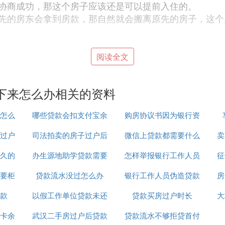
协商成功，那这个房子应该还是可以提前入住的。
先的房东会拿到房款，那自然就会搬离原先的房子，这个
办理。 如果合同中对这种情况没有约定，需要双方协商解
阅读全文
同，返还房屋并支付违约金。
等方式取得房地产，并到房屋所有权登记中心办理房屋产
下来怎么办相关的资料
继承不动产的转让、赠与的不动产过户、二手房过户等。
怎么
哪些贷款会扣支付宝余
购房协议书因为银行资
给钥匙，可以过户后就给钥匙，但也有卖家为了安全起见
过户时就可以把钥匙转交给买家。只要双方签订好合同，
过户
司法拍卖的房子过户后
额
微信上贷款都需要什么
料不全贷款
卖
久的
办生源地助学贷款需要
还能贷款
怎样举报银行工作人员
资料吗
征
款办不下来怎么办
要柜
贷款流水没过怎么办
什么资料
银行工作人员伪造贷款
违规操作贷款
房
：
，可以采取以下措施
款
以假工作单位贷款未还
贷款买房过户时长
人签字
大
卡余
武汉二手房过户后贷款
坐牢吗
贷款流水不够拒贷首付
以及买卖双方在此过程中的责任归属。若因买方个人信用