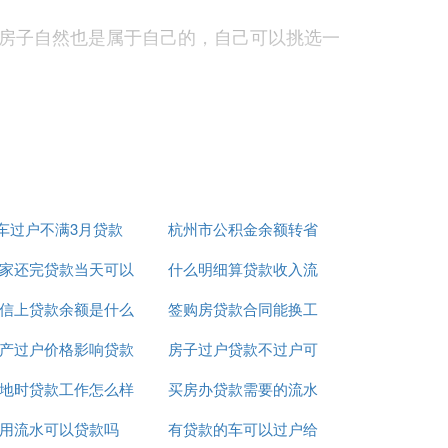
房子自然也是属于自己的，自己可以挑选一
决。
权变更手续。 即甲方向乙方转让产权的全过
车过户不满3月贷款
杭州市公积金余额转省
，等到银行放款后才给钥匙。房子在过户之
并去往房管局过户了，就可以给钥匙了，卖
家还完贷款当天可以
什么明细算贷款收入流
公积金贷款额度
信上贷款余额是什么
过户给买家吗
签购房贷款合同能换工
水
产过户价格影响贷款
意思
房子过户贷款不过户可
作吗
地时贷款工作怎么样
金额么
买房办贷款需要的流水
以不
用流水可以贷款吗
有贷款的车可以过户给
账哪能办
、收入状况等不符合银行贷款要求导致贷款