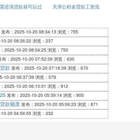
需还清贷款就可以过
天津公积金贷款工资流
我老婆么
户
水
等，以完成购房交易。
发布：2025-10-20 08:34:13
浏览：755
的购房款项（扣除可能产生的违约金等费
0-20 08:26:22
浏览：237
2025-10-20 08:04:25
浏览：750
金。但需注意，延迟交易可能会产生额外的费
布：2025-10-20 07:52:39
浏览：630
贷款
发布：2025-10-20 07:18:39
浏览：670
10-20 06:37:39
浏览：579
2025-10-20 06:10:01
浏览：912
关法律法规及可能面临的法律后果。
25
发布：2025-10-20 05:39:14
浏览：905
贷款额度
发布：2025-10-20 05:06:23
浏览：871
款资格。同时，买卖双方应在购房合同中明
0-20 04:56:55
浏览：232
决方案，并考虑采取法律途径解决争议。同