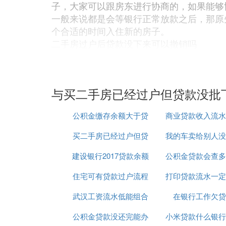
子，大家可以跟房东进行协商的，如果能够
一般来说都是会等银行正常放款之后，那原
个合适的时间入住新的房子。
二手房过户后贷款没下来可以撤销吗
1、需按照与您签订的房屋买卖合同的约定
2、协商不成的，可以起诉对方要求解除合
房产过户是指通过转让、出售、赠与、继承
与买二手房已经过户但贷款没批
程。不动产的转让有几种不同的情况，包括
过户就给钥匙还是放款后
公积金缴存余额大于贷
商业贷款收入流水
如果在卖二手房时，双方没有约定什么时候
后，卖家留着钥匙其实也没什么用，所以在
买二手房已经过户但贷
款余额
我的车卖给别人没
做
方自己留着也不具很大意义。
建设银行2017贷款余额
款没批下来怎么办
公积金贷款会查多
他还给贷款了
D. 二手房交易，已过户后买方贷
住宅可有贷款过户流程
打印贷款流水一定
银行流水
二手房交易已过户后，若买方贷款办不下来
武汉工资流水低能组合
在银行工作欠贷
台吗
一、明确责任归属
公积金贷款没还完能办
贷款吗
小米贷款什么银行
首先，需要明确贷款办不下来的具体原因，