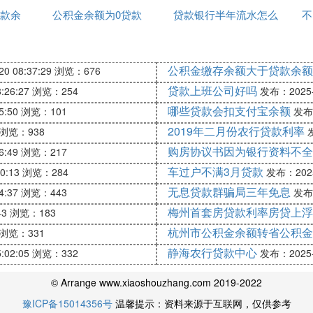
方应依据购房合同中的相关条款进行协商。
款余
公积金余额为0贷款
到账
贷款银行半年流水怎么
不
打印
渠道筹集购房款项，如向亲朋好友借款、出售其他资产
公积金缴存余额大于贷款余额
0 08:37:29
浏览：676
够资金，双方可协商解除合同。卖方需退还买方已支付
贷款上班公司好吗
:26:27
浏览：254
发布：2025-1
约定执行。
哪些贷款会扣支付宝余额
5:50
浏览：101
发布：
以延迟交易时间，给买方更多时间去办理贷款或筹集资
2019年二月份农行贷款利率
浏览：938
发
购房协议书因为银行资料不全
6:49
浏览：217
车过户不满3月贷款
0:13
浏览：284
发布：2025-
无息贷款群骗局三年免息
4:37
浏览：443
发布：
过法律途径解决争议。此时，建议咨询专业律师，了解相
梅州首套房贷款利率房贷上浮
43
浏览：183
杭州市公积金余额转省公积金
浏览：331
易前，买方应提前向银行咨询贷款政策，确保自己具备贷
静海农行贷款中心
:02:05
浏览：332
发布：2025-1
续纠纷。
© Arrange www.xiaoshouzhang.com 2019-2022
不下来时，双方应保持冷静，明确责任归属，积极协商解
豫ICP备15014356号
温馨提示：资料来源于互联网，仅供参考