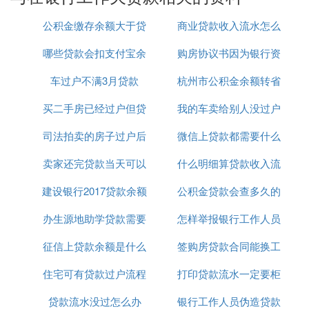
综上所述，公职人员欠银行贷款不还对工作确实有影
公积金缴存余额大于贷
商业贷款收入流水怎么
响。因此，公职人员应该树立良好的信用意识，合理
哪些贷款会扣支付宝余
款余额
购房协议书因为银行资
做
规划财务，避免陷入债务困境。同时，政府和相关部
门也应加强对公职人员的财务监管和教育培训，确保
车过户不满3月贷款
额
杭州市公积金余额转省
料不全贷款
其能够履行债务责任，维护良好的公众形象和政府公
买二手房已经过户但贷
我的车卖给别人没过户
公积金贷款额度
信力。
司法拍卖的房子过户后
款没批下来怎么办
微信上贷款都需要什么
他还给贷款了
B. 公司欠银行贷款还不上怎么办
卖家还完贷款当天可以
还能贷款
什么明细算贷款收入流
资料吗
欠银行钱无力偿还的，可以和银行说明情况，争取取
得谅解，被起诉的话，法院考虑到借贷人的实际情
建设银行2017贷款余额
过户给买家吗
公积金贷款会查多久的
水
况，劝解银行协商允许借贷人采取分期付款的方式，
办生源地助学贷款需要
怎样举报银行工作人员
银行流水
还清债务，达成和解。拒不还款的，而且态度比较恶
劣的，可能会被认定为恶性贷款，可能涉嫌诈骗，会
征信上贷款余额是什么
什么资料
签购房贷款合同能换工
违规操作贷款
被判刑。
住宅可有贷款过户流程
意思
打印贷款流水一定要柜
作吗
【法律依据】
贷款流水没过怎么办
银行工作人员伪造贷款
台吗