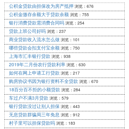
D. 公职人员欠银行贷款不还对工作有影响
公积金贷款由担保改为房产抵押
浏览：676
吗
公积金缴存余额大于贷款余额
浏览：755
银行消费贷款需消费合同吗
浏览：254
当然会有，职位越高影响越大，现在很多公务员不是
贷款上班公司好吗
浏览：237
铁饭碗，是有绩效考评啊，不达标会辞退，这种欠钱
商业贷款收入流水怎么做
浏览：101
不还肯定影响继续考评。
哪些贷款会扣支付宝余额
浏览：750
E. 我是事业单位工作人员欠银行贷款无法
上海市汇丰银行贷款
浏览：938
偿还会怎样
2019年二月份农行贷款利率
浏览：630
如何在网上申请工行贷款
浏览：217
如果您作为事业单位工作人员，面临无法按时偿还银
行贷款的情况，以下是一些可能的后果和建议：
购房协议书因为银行资料不全贷款
浏览：670
1. 与银行沟通：首先，应立即与贷款银行联系，说明
18百分百不拒的小额贷款
浏览：284
您的财务困境，并尝试协商可能的解决方案，如延长
车过户不满3月贷款
浏览：579
还款期限、调整还款计划或分期偿还。
银行贷款没过让别人担保
浏览：443
2. 法律途径：如果协商未果，可以考虑通过法律途径
无息贷款群骗局三年免息
浏览：912
解决。您可以申请法院介入，寻求法院的裁决，以便
村子里可以担保贷款吗
浏览：183
有法律依据地进行分期偿还。