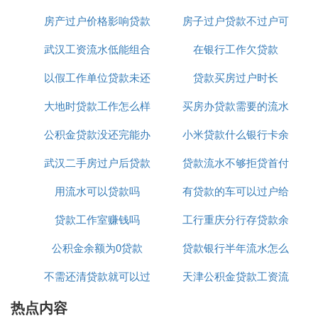
《合同法》第109条规定当事人一方未支付价款或者
房产过户价格影响贷款
房子过户贷款不过户可
人签字
报酬的，对方可以要求其支付价款或者报酬。
武汉工资流水低能组合
金额么
在银行工作欠贷款
以不
《合同法》第196条规定借款合同是借款人向贷款人
以假工作单位贷款未还
贷款吗
贷款买房过户时长
借款，到期返还借款并支付利息的合同。
大地时贷款工作怎么样
坐牢吗
买房办贷款需要的流水
C. 公司欠银行贷款无力偿还的后果
公积金贷款没还完能办
小米贷款什么银行卡余
账哪能办
拖欠银行贷款无力偿还会坐牢吗 ：无力偿还银行贷
武汉二手房过户后贷款
理离婚过户吗
贷款流水不够拒贷首付
额
款，只是民事纠纷，不会坐牢。如果银行起诉到法
院，法院判决后，债务人不履行法院判决，银行可以
用流水可以贷款吗
到账
有贷款的车可以过户给
申请法院强制执行。债务人有履行判决能力，而拒不
贷款工作室赚钱吗
工行重庆分行存贷款余
我老婆么
执行的，情况严重的会构成拒不执行判决罪。如果确
实履行困难，法院也会宽限履行时间的。
公积金余额为0贷款
贷款银行半年流水怎么
额
法律依据：《刑法》第三百一十三条 对人民法院的
不需还清贷款就可以过
天津公积金贷款工资流
打印
判决、裁定有能力执行而拒不执行，情节严重的，处
三年以下有期徒刑、拘役或者罚金。
热点内容
户
水