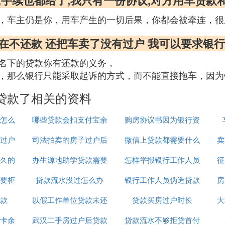
,手续也都给了,我只有一份协议,对方用车贷款
，车主仍是你，用车产生的一切后果，你都会被牵连，很
在不还款 还把车卖了没有过户 我可以要求银
名下的贷款你有还款的义务，
，那么银行只能采取起诉的方式，而不能直接拖车，因为
贷款了相关的资料
怎么
哪些贷款会扣支付宝余
购房协议书因为银行资
过户
司法拍卖的房子过户后
额
微信上贷款都需要什么
料不全贷款
卖
久的
办生源地助学贷款需要
还能贷款
怎样举报银行工作人员
资料吗
征
要柜
贷款流水没过怎么办
什么资料
银行工作人员伪造贷款
违规操作贷款
房
款
以假工作单位贷款未还
贷款买房过户时长
人签字
大
卡余
武汉二手房过户后贷款
坐牢吗
贷款流水不够拒贷首付