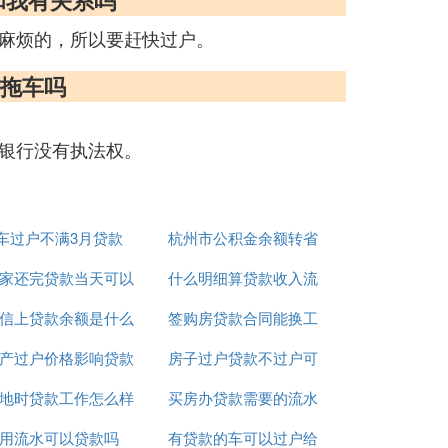
和我有关系吗
麻烦的，所以要赶快过户。
行拖车吗
银行没有执法权。
车过户不满3月贷款
杭州市公积金余额转省
家还完贷款当天可以
什么明细算贷款收入流
公积金贷款额度
信上贷款余额是什么
过户给买家吗
签购房贷款合同能换工
水
产过户价格影响贷款
意思
房子过户贷款不过户可
作吗
地时贷款工作怎么样
金额么
买房办贷款需要的流水
以不
用流水可以贷款吗
有贷款的车可以过户给
账哪能办