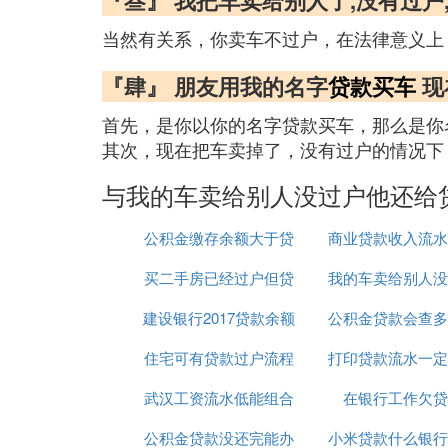
『叁』 我把车卖给别人了,没有过户
当然有关系，你卖车不过户，在法律意义上
『肆』 朋友用我的名字
贷款买车
现
首先，是你以你的名字贷款买车，那么是你
其次，现在把车卖掉了，没有过户的情况下
与我的车卖给别人没过户他还给
公积金缴存余额大于贷
商业贷款收入流水
买二手房已经过户但贷
款余额
我的车卖给别人没
做
建设银行2017贷款余额
款没批下来怎么办
公积金贷款会查多
他还给贷款了
住宅可有贷款过户流程
打印贷款流水一定
银行流水
武汉工资流水低能组合
在银行工作欠贷
台吗
公积金贷款没还完能办
贷款吗
小米贷款什么银行