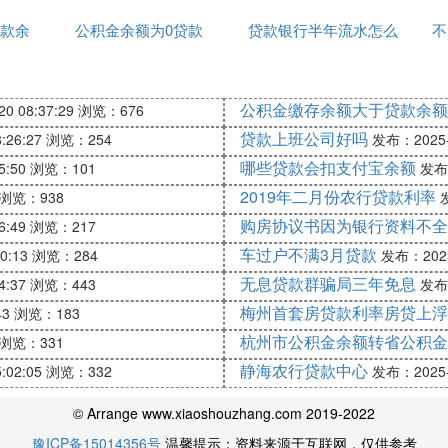
款余
公积金余额为0贷款
到账
贷款银行半年流水怎么
不
打印
公积金缴存余额大于贷款余额
0 08:37:29
浏览：676
贷款上班公司好吗
:26:27
浏览：254
发布：2025-1
哪些贷款会扣支付宝余额
5:50
浏览：101
发布：
2019年二月份农行贷款利率
浏览：938
发
购房协议书因为银行资料不全
6:49
浏览：217
车过户不满3月贷款
0:13
浏览：284
发布：2025-
无息贷款群骗局三年免息
4:37
浏览：443
发布：
梅州首套房贷款利率房贷上浮
43
浏览：183
杭州市公积金余额转省公积金
浏览：331
静海农行贷款中心
:02:05
浏览：332
发布：2025-1
© Arrange www.xiaoshouzhang.com 2019-2022
豫ICP备15014356号
温馨提示：资料来源于互联网，仅供参考