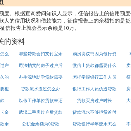
思
额度。根据查询爱问知识人显示，征信报告上的信用额度
款人的信用状况和借款能力，征信报告上的余额指的是贷
么征信报告上就会显示余额是10万。
关的资料
怎么
哪些贷款会扣支付宝余
购房协议书因为银行资
过户
司法拍卖的房子过户后
额
微信上贷款都需要什么
料不全贷款
卖
久的
办生源地助学贷款需要
还能贷款
怎样举报银行工作人员
资料吗
征
要柜
贷款流水没过怎么办
什么资料
银行工作人员伪造贷款
违规操作贷款
房
款
以假工作单位贷款未还
贷款买房过户时长
人签字
大
卡余
武汉二手房过户后贷款
坐牢吗
贷款流水不够拒贷首付
款余
公积金余额为0贷款
到账
贷款银行半年流水怎么
不