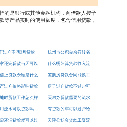
指的是银行或其他金融机构，向借款人授予
款等产品实时的使用额度，包含信用贷款，
车过户不满3月贷款
杭州市公积金余额转省
家还完贷款当天可以
什么明细算贷款收入流
公积金贷款额度
信上贷款余额是什么
过户给买家吗
签购房贷款合同能换工
水
产过户价格影响贷款
意思
房子过户贷款不过户可
作吗
地时贷款工作怎么样
金额么
买房办贷款需要的流水
以不
用流水可以贷款吗
有贷款的车可以过户给
账哪能办
需还清贷款就可以过
天津公积金贷款工资流
我老婆么