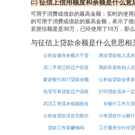
㈡ 征信上信用额度和余额是什么意
可用于消费或借款的最高金额；实时的使用
的可用于消费或借款的最高金额，表示了借
若授信额度是30万，已经使用了10万，那
与征信上贷款余额是什么意思相
公积金缴存余额大于贷
商业贷款收入流水
买二手房已经过户但贷
款余额
我的车卖给别人没
做
建设银行2017贷款余额
款没批下来怎么办
公积金贷款会查多
他还给贷款了
住宅可有贷款过户流程
打印贷款流水一定
银行流水
武汉工资流水低能组合
在银行工作欠贷
台吗
公积金贷款没还完能办
贷款吗
小米贷款什么银行
贷款工作室赚钱吗
理离婚过户吗
工行重庆分行存贷
额