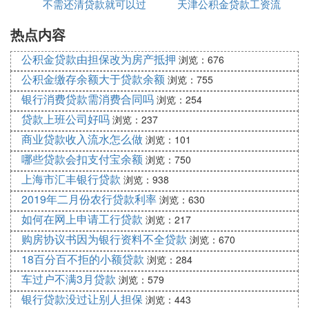
依据，有助于住房公积金管理中心更好地了解贷
不需还清贷款就可以过
天津公积金贷款工资流
打印
款人的财务状况和收入稳定性，从而规避贷款风
热点内容
户
水
险。
公积金贷款由担保改为房产抵押
浏览：676
❹ 公积金贷款需要银行流水吗
公积金缴存余额大于贷款余额
浏览：755
。银行及公积金管理中
办理公积金贷款需要银行流水
银行消费贷款需消费合同吗
浏览：254
心可以通过银行流水判断贷款人的经济能力，确定贷
贷款上班公司好吗
浏览：237
款人是否有偿还贷款的能力。除了银行流水之外，办
商业贷款收入流水怎么做
浏览：101
理公积金贷款还需要准备以下材料：
哪些贷款会扣支付宝余额
浏览：750
：用于验证贷款人的身份信
个人的身份有效证件
上海市汇丰银行贷款
浏览：938
息。
2019年二月份农行贷款利率
浏览：630
：已婚者需提供结婚证，未婚者可能需
婚姻证明
如何在网上申请工行贷款
浏览：217
要提供未婚证明。
购房协议书因为银行资料不全贷款
浏览：670
：证明贷款人有明确的购房意向。
购房合同
18百分百不拒的小额贷款
浏览：284
：银行会审查贷款人的征信记录，
个人征信报告
车过户不满3月贷款
确保贷款人信用良好。
浏览：579
银行贷款没过让别人担保
浏览：443
此外，在申请公积金贷款时，还需注意以下几点：