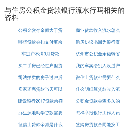
二、公积金贷款与收入证明
与住房公积金贷款银行流水行吗相关的
资料
申请公积金贷款的好处之一就是不需要提供收入
证明。公积金管理中心主要依据贷款人的公积金
公积金缴存余额大于贷
商业贷款收入流水怎么
缴存情况来评估其还款能力。
三、公积金贷款的其他条件
哪些贷款会扣支付宝余
款余额
购房协议书因为银行资
做
：只有参加住房公积金制度的职工才有
资格限制
车过户不满3月贷款
额
杭州市公积金余额转省
料不全贷款
资格申请住房公积金贷款。
买二手房已经过户但贷
我的车卖给别人没过户
公积金贷款额度
：在申请贷款前，连续足额缴存住房公
缴存时间
积金的时间不得少于6个月或者是12个月，具体
司法拍卖的房子过户后
款没批下来怎么办
微信上贷款都需要什么
他还给贷款了
以当地政策为准。
卖家还完贷款当天可以
还能贷款
：贷款人需具有完全民事行为能力，具
什么明细算贷款收入流
资料吗
还款能力
有稳定的职业和收入，有偿还贷款本息的能力。
建设银行2017贷款余额
过户给买家吗
公积金贷款会查多久的
水
：申请了住房公积金贷款，在其未还清
贷款次数
贷款本息之前，不能再获得住房公积金贷款。
办生源地助学贷款需要
怎样举报银行工作人员
银行流水
：若是办理组合贷款（即公积金贷款和
组合贷款
征信上贷款余额是什么
什么资料
签购房贷款合同能换工
违规操作贷款
商业贷款的组合），是需要提供本人的银行流水