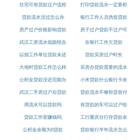
的，因为商业贷款部分是由银行审批的。
住宅可有贷款过户流程
意思
打印贷款流水一定要柜
作吗
：公积金账户缴存不正常，或者
公积金账户状态
贷款流水没过怎么办
银行工作人员伪造贷款
台吗
在申请公积金贷款时已经离职，则不符合申请条
件。
房产过户价格影响贷款
房子过户贷款不过户可
人签字
综上所述，公积金贷款在大多数情况下不需要打印银
武汉工资流水低能组合
金额么
在银行工作欠贷款
以不
行流水和收入证明，但具体还需根据贷款所在地公积
金管理中心的规定来确定。同时，贷款人还需满足其
以假工作单位贷款未还
贷款吗
贷款买房过户时长
他一系列条件才能成功申请公积金贷款。
大地时贷款工作怎么样
坐牢吗
买房办贷款需要的流水
❸ 公积金贷款银行流水要求是什么
公积金贷款没还完能办
小米贷款什么银行卡余
账哪能办
：
公积金贷款银行流水要求如下
武汉二手房过户后贷款
理离婚过户吗
贷款流水不够拒贷首付
额
：
用户提供银行流水。纯公
纯公积金贷款
不需要
用流水可以贷款吗
到账
有贷款的车可以过户给
积金贷款主要依据的是贷款人的公积金缴纳情况
和信用记录来评估其还款能力。
贷款工作室赚钱吗
工行重庆分行存贷款余
我老婆么
：
用户提供
非纯公积金贷款
需要
至少一年的银行
公积金余额为0贷款
贷款银行半年流水怎么
额
。银行流水作为评估贷款人还款能力的重要
流水