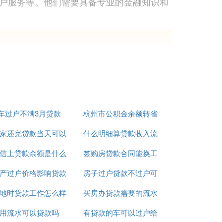
户服务等。他们需要具备专业的金融知识和
车过户不满3月贷款
杭州市公积金余额转省
、电话营销、街头推广等方式与客户建立联
家还完贷款当天可以
什么明细算贷款收入流
公积金贷款额度
信上贷款余额是什么
过户给买家吗
签购房贷款合同能换工
水
产过户价格影响贷款
意思
房子过户贷款不过户可
作吗
况、财务状况等。这一过程需要仔细核实信
地时贷款工作怎么样
金额么
买房办贷款需要的流水
以不
用流水可以贷款吗
有贷款的车可以过户给
账哪能办