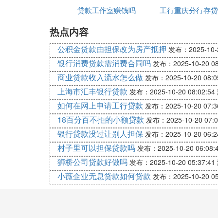
三、风险管理
贷款工作室赚钱吗
理离婚过户吗
工行重庆分行存贷
额
热点内容
额
风险管理是贷款公司的核心职责之一。在贷
公积金贷款由担保改为房产抵押
发布：2025-10-2
度，识别潜在的风险因素，并采取相应措施
银行消费贷款需消费合同吗
发布：2025-10-20 08
商业贷款收入流水怎么做
发布：2025-10-20 08:0
四、贷款发放
上海市汇丰银行贷款
发布：2025-10-20 08:02:54
如何在网上申请工行贷款
发布：2025-10-20 07:3
当贷款审核通过后，员工需要与客户签订贷
18百分百不拒的小额贷款
发布：2025-10-20 07:0
相关法律法规和公司政策。
银行贷款没过让别人担保
发布：2025-10-20 06:2
村子里可以担保贷款吗
发布：2025-10-20 06:08:
五、客户服务
狮桥公司贷款好做吗
发布：2025-10-20 05:37:41
小薇企业无息贷款如何贷款
发布：2025-10-20 05
客户服务是提升客户满意度和忠诚度的重要
咨询等。通过良好的客户服务，可以建立长