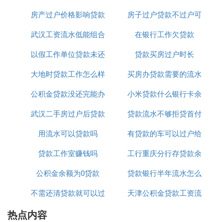
银行通常会提供详细的贷款流程指导，买家可以参考
房产过户价格影响贷款
房子过户贷款不过户可
人签字
这些指导，以便更好地准备贷款材料。此外，银行还
武汉工资流水低能组合
金额么
在银行工作欠贷款
以不
会提供贷款咨询，帮助买家了解贷款条件和还款方
式，从而更好地规划自己的财务。
以假工作单位贷款未还
贷款吗
贷款买房过户时长
总之，二手房交易中，买家需要贷款时，银行要求先
大地时贷款工作怎么样
坐牢吗
买房办贷款需要的流水
过户再贷款的做法是为了确保交易的安全性和贷款的
公积金贷款没还完能办
小米贷款什么银行卡余
账哪能办
可靠性。买家和卖家应当积极配合，共同完成交易过
程。同时，买家还应提前了解贷款流程，准备好相关
武汉二手房过户后贷款
理离婚过户吗
贷款流水不够拒贷首付
额
材料，并保持良好的信用记录。
用流水可以贷款吗
到账
有贷款的车可以过户给
3. 是先过户再贷款还是先贷款再过户
贷款工作室赚钱吗
工行重庆分行存贷款余
我老婆么
有朋友曾问过我这样一个问题，即贷款买房是先过户
公积金余额为0贷款
贷款银行半年流水怎么
额
再贷款还是先贷款再过户，若先过了户，怎么能保证
贷款一定能下来，若先贷了款，不让我过户了怎么
不需还清贷款就可以过
天津公积金贷款工资流
打印
办。
热点内容
户
水
一、