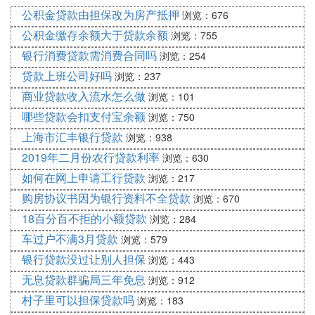
先贷款再过户。
公积金贷款由担保改为房产抵押
浏览：676
不用担心上面提到的情况，因为有银行作为第三方存
公积金缴存余额大于贷款余额
浏览：755
在，可以开具贷款承诺书等证明文件，确认贷款审批
银行消费贷款需消费合同吗
浏览：254
通过，卖方可放心将房屋过户给买方，于是双方办理
贷款上班公司好吗
浏览：237
过户手续，等拿到房屋产权证后，银行再将贷款发放
商业贷款收入流水怎么做
至卖方指定账户。
浏览：101
就跟网购平台一样，都是先付款再发货，只有买家确
哪些贷款会扣支付宝余额
浏览：750
认收货了，平台才会将付款资金发放给卖家。
上海市汇丰银行贷款
浏览：938
二、贷款买房过户办理流程
2019年二月份农行贷款利率
浏览：630
1、看房选定，签订房屋买卖合同，支付一定比例的
如何在网上申请工行贷款
浏览：217
首付款;
购房协议书因为银行资料不全贷款
浏览：670
2、向银行提出买房贷款申请，按银行要求提交申请
18百分百不拒的小额贷款
材料;
浏览：284
3、银行审批通过，联系申请人签订借款合同，开具
车过户不满3月贷款
浏览：579
贷款承诺书等;
银行贷款没过让别人担保
浏览：443
4、去房产交易中心办理产权过户手续，缴纳相关税
无息贷款群骗局三年免息
浏览：912
费及交易手续费，领取产权过户单;
村子里可以担保贷款吗
浏览：183
5、等待20个工作日左右，凭过户单领取房屋产权