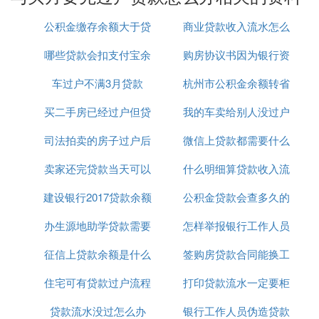
并非无理取闹，而是为了保护各方的利益。买家应该
公积金缴存余额大于贷
商业贷款收入流水怎么
提前准备好银行要求的材料，以便顺利通过银行的初
步审核。同时，买家也需要了解整个交易流程，避免
哪些贷款会扣支付宝余
款余额
购房协议书因为银行资
做
因不了解流程而延误交易进度。
车过户不满3月贷款
额
杭州市公积金余额转省
料不全贷款
总之，虽然银行要求先过户再贷款可能给买家带来一
买二手房已经过户但贷
我的车卖给别人没过户
公积金贷款额度
些不便，但这是为了确保交易的安全性和贷款的可靠
性。买家和卖家应当积极配合，共同完成交易过程。
司法拍卖的房子过户后
款没批下来怎么办
微信上贷款都需要什么
他还给贷款了
卖家还完贷款当天可以
还能贷款
什么明细算贷款收入流
资料吗
在整个过程中，买卖双方应当保持良好的沟通，及时
解决可能出现的问题。只有这样，才能确保交易顺利
建设银行2017贷款余额
过户给买家吗
公积金贷款会查多久的
水
进行，避免不必要的麻烦。
办生源地助学贷款需要
怎样举报银行工作人员
银行流水
此外，买家在准备贷款材料时，还需要注意材料的真
征信上贷款余额是什么
什么资料
签购房贷款合同能换工
违规操作贷款
实性和完整性。一旦发现有误，应及时更正，以免影
响贷款审批进度。同时，买家还应了解自身信用状
住宅可有贷款过户流程
意思
打印贷款流水一定要柜
作吗
况，提前进行必要的信用修复。
贷款流水没过怎么办
银行工作人员伪造贷款
台吗